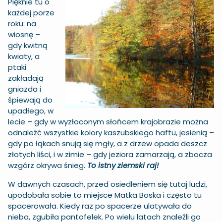
Pięknie tu o
każdej porze
roku: na
wiosnę –
gdy kwitną
kwiaty, a
ptaki
zakładają
gniazda i
śpiewają do
upadłego, w
lecie – gdy w wyzłoconym słońcem krajobrazie można
odnaleźć wszystkie kolory kaszubskiego haftu, jesienią –
gdy po łąkach snują się mgły, a z drzew opada deszcz
złotych liści, i w zimie – gdy jeziora zamarzają, a zbocza
wzgórz okrywa śnieg.
To istny ziemski raj!
W dawnych czasach, przed osiedleniem się tutaj ludzi,
upodobała sobie to miejsce Matka Boska i często tu
spacerowała. Kiedy raz po spacerze ulatywała do
nieba, zgubiła pantofelek. Po wielu latach znaleźli go