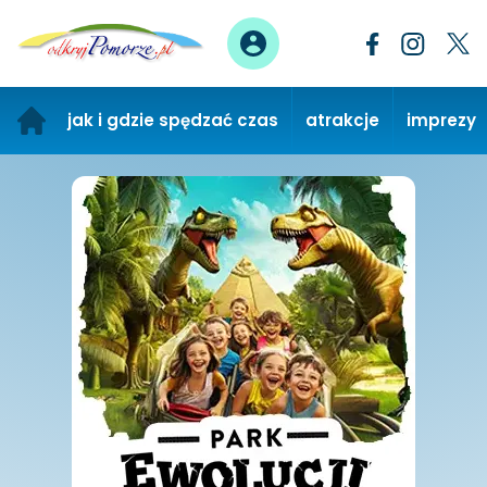
jak i gdzie spędzać czas
atrakcje
imprezy