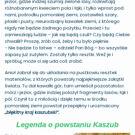
jezior, gdzie indziej szumią zielone lasy, rozkwitają
różnobarwnym kwieciem pola i łąki, i tylko wprost pod
nami, pośrodku pomorskiej ziemi, zostawiłeś szary,
płaski i pusty, nieurodzajny kawałek ziemi, z którego
nigdy nie będzie żadnego pożytku. Przecież i tu
zamieszkają ludzie – jak się będą czuli? Czy będą Ciebie
chwalili? Proszę, zrób coś, żeby i tu było pięknie.
- Nie będzie to łatwe – odrzekł Pan Bóg – bo wszystkie
zapasy już zużyłem. Zostały tylko resztki. Weź je i
spróbuj, może ci się uda coś zrobić.
Anioł zabrał się do układania na pustkowiu resztek
materiałów, z których powstały najpiękniejsze zakątki
świata. Tu dał kawałki gór, tam umieścił pozostałości
mórz i jezior, gdzie indziej położył fragmenty lasów, łąk i
pól. Czynił to z miłością i dzięki temu w środku
pomorskiej ziemi powstał przepiękny i urozmaicony
„błękitny kraj kaszubski”.
Legenda o powstaniu Kaszub