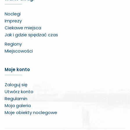
Noclegi
Imprezy
Ciekawe miejsca
Jak i gdzie spędzać czas
Regiony
Miejscowości
Zwiększ czcionkę
Moje konto
Zmniejsz czcionkę
Zaloguj się
Zwiększ odstęp w treści
Utwórz konto
Regulamin
Zmniejsz odstęp w treści
Moja galeria
Moje obiekty noclegowe
Negatywne kolory
Odcienie szarości