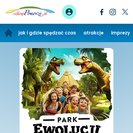
jak i gdzie spędzać czas
atrakcje
imprezy