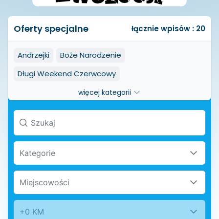
Oferty specjalne
łącznie wpisów : 20
Andrzejki
Boże Narodzenie
Długi Weekend Czerwcowy
Długi weekend listopadowy
więcej kategorii
Długi weekend styczniowy
Dzień Dziecka
Dzień Kobiet
Ferie zimowe
Grzybobranie
Halloween
Karnawał
Majówka
Mikołajki
Kategorie
Noc Świętojańska
Sylwester
Wakacje
Miejscowości
Walentynki
Wielkanoc
Wiosna
+0 KM