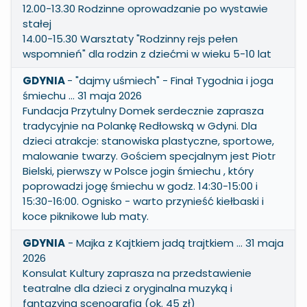
12.00-13.30 Rodzinne oprowadzanie po wystawie
stałej
14.00-15.30 Warsztaty "Rodzinny rejs pełen
wspomnień" dla rodzin z dziećmi w wieku 5-10 lat
GDYNIA
- "dajmy uśmiech" - Finał Tygodnia i joga
śmiechu … 31 maja 2026
Fundacja Przytulny Domek serdecznie zaprasza
tradycyjnie na Polankę Redłowską w Gdyni. Dla
dzieci atrakcje: stanowiska plastyczne, sportowe,
malowanie twarzy. Gościem specjalnym jest Piotr
Bielski, pierwszy w Polsce jogin śmiechu , który
poprowadzi jogę śmiechu w godz. 14:30-15:00 i
15:30-16:00. Ognisko - warto przynieść kiełbaski i
koce piknikowe lub maty.
GDYNIA
- Majka z Kajtkiem jadą trajtkiem … 31 maja
2026
Konsulat Kultury zaprasza na przedstawienie
teatralne dla dzieci z oryginalna muzyką i
fantazyjną scenografią (ok. 45 zł)