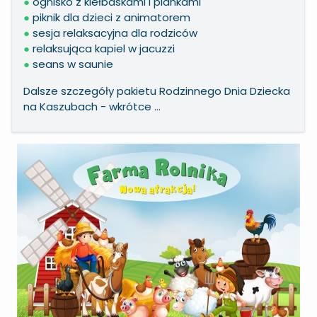
●
ognisko z kiełbaskami i piankami
●
piknik dla dzieci z animatorem
●
sesja relaksacyjna dla rodziców
●
relaksująca kapiel w jacuzzi
●
seans w saunie
Dalsze szczegóły pakietu Rodzinnego Dnia Dziecka
na Kaszubach - wkrótce ...