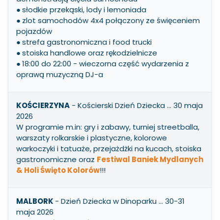
●
słodkie przekąski, lody i lemoniada
●
zlot samochodów 4x4 połączony ze święceniem
pojazdów
●
strefa gastronomiczna i food trucki
●
stoiska handlowe oraz rękodzielnicze
●
18:00 do 22:00 - wieczorna część wydarzenia z
oprawą muzyczną DJ-a
KOŚCIERZYNA
- Kościerski Dzień Dziecka … 30 maja
2026
W programie m.in: gry i zabawy, turniej streetballa,
warszaty rolkarskie i plastyczne, kolorowe
warkoczyki i tatuaże, przejażdżki na kucach, stoiska
gastronomiczne oraz
Festiwal Baniek Mydlanych
& Holi Święto Kolorów
!!!
MALBORK
- Dzień Dziecka w Dinoparku … 30-31
maja 2026