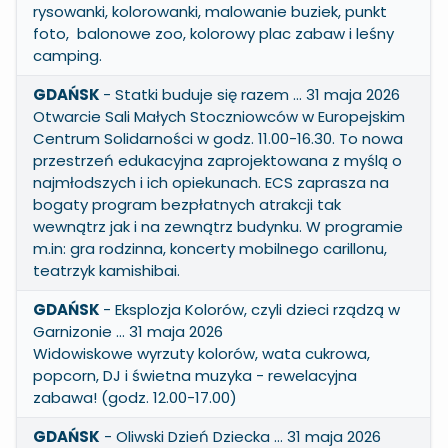
rysowanki, kolorowanki, malowanie buziek, punkt
foto, balonowe zoo, kolorowy plac zabaw i leśny
camping.
GDAŃSK
- Statki buduje się razem … 31 maja 2026
Otwarcie Sali Małych Stoczniowców w Europejskim
Centrum Solidarności w godz. 11.00-16.30. To nowa
przestrzeń edukacyjna zaprojektowana z myślą o
najmłodszych i ich opiekunach. ECS zaprasza na
bogaty program bezpłatnych atrakcji tak
wewnątrz jak i na zewnątrz budynku. W programie
m.in: gra rodzinna, koncerty mobilnego carillonu,
teatrzyk kamishibai.
GDAŃSK
- Eksplozja Kolorów, czyli dzieci rządzą w
Garnizonie … 31 maja 2026
Widowiskowe wyrzuty kolorów, wata cukrowa,
popcorn, DJ i świetna muzyka - rewelacyjna
zabawa! (godz. 12.00-17.00)
GDAŃSK
- Oliwski Dzień Dziecka … 31 maja 2026