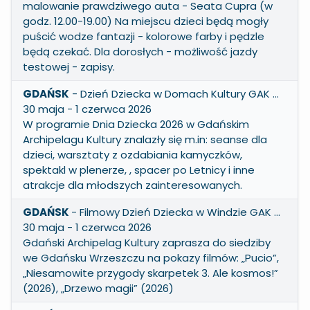
malowanie prawdziwego auta - Seata Cupra (w
godz. 12.00-19.00) Na miejscu dzieci będą mogły
puścić wodze fantazji - kolorowe farby i pędzle
będą czekać. Dla dorosłych - możliwość jazdy
testowej - zapisy.
GDAŃSK
- Dzień Dziecka w Domach Kultury GAK …
30 maja - 1 czerwca 2026
W programie Dnia Dziecka 2026 w Gdańskim
Archipelagu Kultury znalazły się m.in: seanse dla
dzieci, warsztaty z ozdabiania kamyczków,
spektakl w plenerze, , spacer po Letnicy i inne
atrakcje dla młodszych zainteresowanych.
GDAŃSK
- Filmowy Dzień Dziecka w Windzie GAK ...
30 maja - 1 czerwca 2026
Gdański Archipelag Kultury zaprasza do siedziby
we Gdańsku Wrzeszczu na pokazy filmów: „Pucio”,
„Niesamowite przygody skarpetek 3. Ale kosmos!”
(2026), „Drzewo magii” (2026)