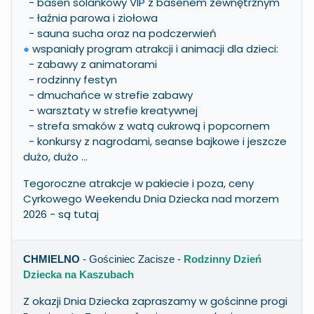
- basen solankowy VIP z basenem zewnętrznym
- łaźnia parowa i ziołowa
- sauna sucha oraz na podczerwień
●
wspaniały program atrakcji i animacji dla dzieci:
- zabawy z animatorami
- rodzinny festyn
- dmuchańce w strefie zabawy
- warsztaty w strefie kreatywnej
- strefa smaków z watą cukrową i popcornem
- konkursy z nagrodami, seanse bajkowe i jeszcze
dużo, dużo ...
Tegoroczne atrakcje w pakiecie i poza, ceny
Cyrkowego Weekendu Dnia Dziecka nad morzem
2026 -
są tutaj
CHMIELNO
- Gościniec Zacisze
-
Rodzinny Dzień
Dziecka na Kaszubach
Z okazji Dnia Dziecka zapraszamy w gościnne progi