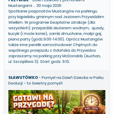
Mustangami … 30 maja 2026
Spotkanie pasjonatów Mustangów na parkingu
przy kąpielisku gminnym nad Jeziorem Przywidzkim
Wielkim. W programie bezpłatne atrakcje (dla
wszystkich): przejażdżki skuterem wodnym, quady,
kucyki (i może konie), zamki dmuchane, małpi gaj,
piana party (godz.9.00-14.00). Oprócz Mustangów
także inne perełki samochodowe! Chętnych do
wspólnego przejazdu z Gdańska do Przywidza
zapraszamy na parking przy McDonalds (Auchan,
ul. Szczęśliwa 3). Start godz. 9.10.
SŁAWUTÓWKO
-
Pomysł na Dzień Dziecka w Parku
Ewolucji
- to świetny pomysł!