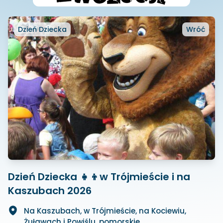
Dzień Dziecka
Wróć
Dzień Dziecka 👧👦w Trójmieście i na
Kaszubach 2026
Na Kaszubach, w Trójmieście, na Kociewiu,
Żuławach i Powiślu, pomorskie