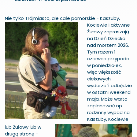
Nie tylko Trójmiasto, al
e całe pomorskie - Kaszuby,
Kociewie i aktywne
Żuławy zapraszają
na Dzień Dziecka
nad morzem 2026.
Tym razem 1
czerwca przypada
w poniedziałek,
więc większość
ciekawych
wydarzeń odbędzie
w ostatni weekend
maja. Może warto
zaplanować np.
rodzinny wypad na
Kaszuby, Kociewie
lub Żuławy lub w
drugą stronę -