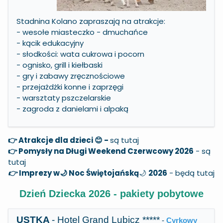
Stadnina Kolano
zapraszają na atrakcje:
- wesołe miasteczko - dmuchańce
- kącik edukacyjny
- słodkości: wata cukrowa i pocorn
- ognisko, grill i kiełbaski
- gry i zabawy zręcznościowe
- przejażdżki konne i zaprzęgi
- warsztaty pszczelarskie
- zagroda z danielami i alpaką
👉 Atrakcje dla dzieci 😊 -
są tutaj
👉 Pomysły na Długi Weekend Czerwcowy 2026
-
są
tutaj
👉
Imprezy w🌙 Noc Świętojańską
🌙
2026
-
będą tutaj
Dzień Dziecka 2026 - pakiety pobytowe
USTKA
- Hotel Grand Lubicz *****
-
Cyrkowy