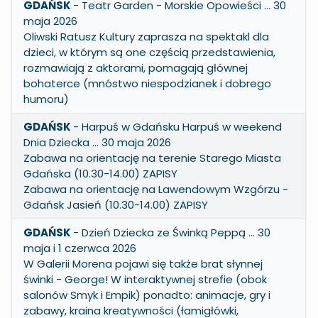
GDAŃSK
- Teatr Garden - Morskie Opowieści … 30
maja 2026
Oliwski Ratusz Kultury zaprasza na spektakl dla
dzieci, w którym są one częścią przedstawienia,
rozmawiają z aktorami, pomagają głównej
bohaterce (mnóstwo niespodzianek i dobrego
humoru)
GDAŃSK
- Harpuś w Gdańsku Harpuś w weekend
Dnia Dziecka … 30 maja 2026
Zabawa na orientację na terenie Starego Miasta
Gdańska (10.30-14.00) ZAPISY
Zabawa na orientację na Lawendowym Wzgórzu -
Gdańsk Jasień (10.30-14.00) ZAPISY
GDAŃSK
- Dzień Dziecka ze Świnką Peppą … 30
maja i 1 czerwca 2026
W Galerii Morena pojawi się także brat słynnej
świnki - George! W interaktywnej strefie (obok
salonów Smyk i Empik) ponadto: animacje, gry i
zabawy, kraina kreatywności (łamigłówki,