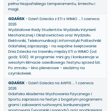
pełna hiszpańskiego temperamentu, śmiechu i
magii.
GDAŃSK
- Dzień Dziecka z ETI x WIMiO … 1 czerwca
2026
Wydziałowe Rady Studentów Wydziału Inżynierii
Mechanicznej i Okrętownictwa oraz Wydziału
Elektroniki, Telekomunikacji i Informatyki Politechniki
Gdańskiej zapraszają - na wspólne świętowanie
Dnia Dziecka na trawniku między ETI a WIMiO (od
godz. 9.00). W programie: mini gry i konkurencje w
wesołym klimacie osiedlowego festynu sprzed lat.
Po zmroku - kino plenerowe - siedzimy na
czymkolwiek.
GDAŃSK
- Dzień Dziecka na AWFiS … 1 czerwca
2026
Gdańska Akademia Wychowania Fizycznego i
Sportu zaprasza na festyn z bogatym programem:
grami i zabawami ruchowymi, konkurencjami
sportowymi (upominki i nagrody) oraz spotkaniami