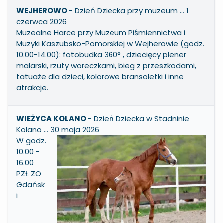
WEJHEROWO
- Dzień Dziecka przy muzeum … 1
czerwca 2026
Muzealne Harce przy Muzeum Piśmiennictwa i
Muzyki Kaszubsko-Pomorskiej w Wejherowie (godz.
10.00-14.00): fotobudka 360° , dziecięcy plener
malarski, rzuty woreczkami, bieg z przeszkodami,
tatuaże dla dzieci, kolorowe bransoletki i inne
atrakcje.
WIEŻYCA KOLANO
- Dzień Dziecka w Stadninie
Kolano … 30 maja 2026
W godz.
10.00 -
16.00
PZŁ ZO
Gdańsk
i