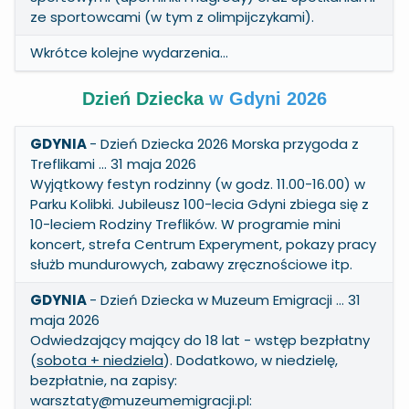
ze sportowcami (w tym z olimpijczykami).
Wkrótce kolejne wydarzenia...
Dzień Dziecka
w Gdyni 2026
GDYNIA
- Dzień Dziecka 2026 Morska przygoda z
Treflikami … 31 maja 2026
Wyjątkowy festyn rodzinny (w godz. 11.00-16.00) w
Parku Kolibki. Jubileusz 100-lecia Gdyni zbiega się z
10-leciem Rodziny Treflików. W programie mini
koncert, strefa Centrum Experyment, pokazy pracy
służb mundurowych, zabawy zręcznościowe itp.
GDYNIA
- Dzień Dziecka w Muzeum Emigracji … 31
maja 2026
Odwiedzający mający do 18 lat - wstęp bezpłatny
(
sobota + niedziela
). Dodatkowo, w niedzielę,
bezpłatnie, na zapisy:
warsztaty@muzeumemigracji.pl: