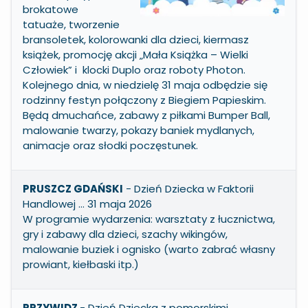
brokatowe
tatuaże, tworzenie
bransoletek, kolorowanki dla dzieci, kiermasz
książek, promocję akcji „Mała Książka – Wielki
Człowiek” i klocki Duplo oraz roboty Photon.
Kolejnego dnia, w niedzielę 31 maja odbędzie się
rodzinny festyn połączony z Biegiem Papieskim.
Będą dmuchańce, zabawy z piłkami Bumper Ball,
malowanie twarzy, pokazy baniek mydlanych,
animacje oraz słodki poczęstunek.
PRUSZCZ GDAŃSKI
- Dzień Dziecka w Faktorii
Handlowej … 31 maja 2026
W programie wydarzenia: warsztaty z łucznictwa,
gry i zabawy dla dzieci, szachy wikingów,
malowanie buziek i ognisko (warto zabrać własny
prowiant, kiełbaski itp.)
PRZYWIDZ
- Dzień Dziecka z pomorskimi