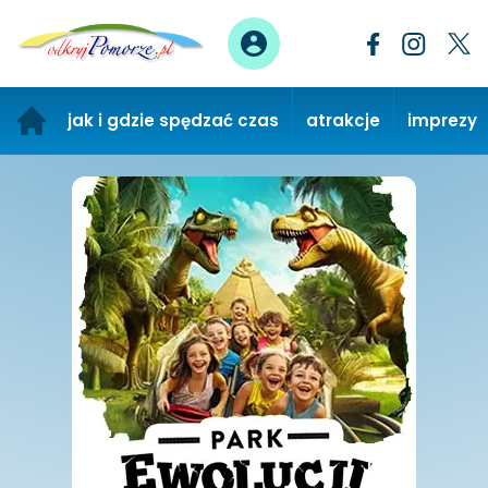
jak i gdzie spędzać czas
atrakcje
imprezy