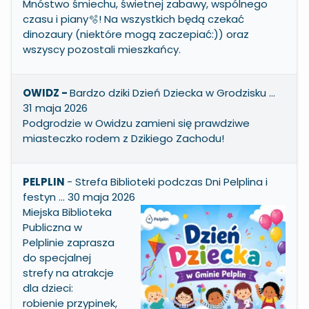
Mnóstwo śmiechu, świetnej zabawy, wspólnego
czasu i piany🫧! Na wszystkich będą czekać
dinozaury (niektóre mogą zaczepiać:)) oraz
wszyscy pozostali mieszkańcy.
OWIDZ -
Bardzo dziki Dzień Dziecka w Grodzisku …
31 maja 2026
Podgrodzie w Owidzu zamieni się prawdziwe
miasteczko rodem z Dzikiego Zachodu!
PELPLIN
- Strefa Biblioteki podczas Dni Pelplina i
festyn … 30 maja 2026
Miejska Biblioteka
Publiczna w
Pelplinie zaprasza
do specjalnej
strefy na atrakcje
dla dzieci:
robienie przypinek,