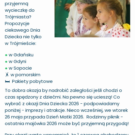
przyjemną
wycieczkę do
Trójmiasta?
Propozycje
ciekawego Dnia
Dziecka nie tylko
w Trójmieście:
●
w Gdańsku
●
w Gdyni
●
w Sopocie
🤸
w pomorskim
🛏️
Pakiety pobytowe
To dobra okazja by nadrobić zaległości jeśli chodzi o
czas spędzony z dziećmi. Na pewno się ucieszą! Co
wybrać z okazji Dnia Dziecka 2026 - podpowiadamy
poniżej - imprezy i atrakcje. Nieco wcześniej, we wtorek
26 maja przypada Dzień Matki 2026. Rodzinny piknik -
ostatnia majówka 2026 może być przyjemną przygodą!
Przy okazji warto wspomnieć, że 1 czerwca obchodzony