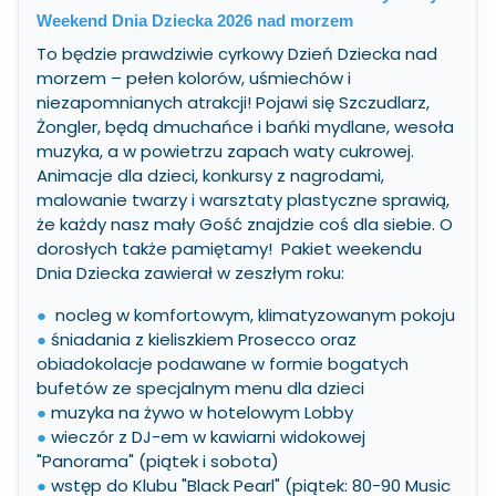
Weekend Dnia Dziecka 2026 nad morzem
To będzie prawdziwie cyrkowy Dzień Dziecka nad
morzem – pełen kolorów, uśmiechów i
niezapomnianych atrakcji! Pojawi się Szczudlarz,
Żongler, będą dmuchańce i bańki mydlane, wesoła
muzyka, a w powietrzu zapach waty cukrowej.
Animacje dla dzieci, konkursy z nagrodami,
malowanie twarzy i warsztaty plastyczne sprawią,
że każdy nasz mały Gość znajdzie coś dla siebie. O
dorosłych także pamiętamy! Pakiet weekendu
Dnia Dziecka zawierał w zeszłym roku:
●
nocleg w komfortowym, klimatyzowanym pokoju
●
śniadania z kieliszkiem Prosecco oraz
obiadokolacje podawane w formie bogatych
bufetów ze specjalnym menu dla dzieci
●
muzyka na żywo w hotelowym Lobby
●
wieczór z DJ-em w kawiarni widokowej
"Panorama" (piątek i sobota)
●
wstęp do Klubu "Black Pearl" (piątek: 80-90 Music