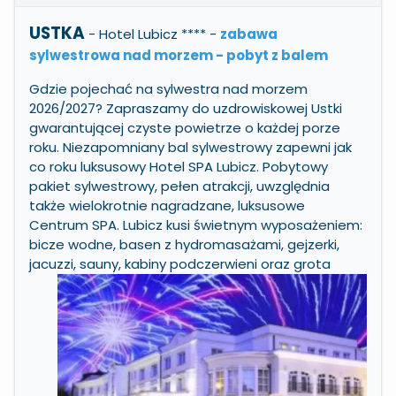
USTKA
- Hotel Lubicz ****
-
zabawa
sylwestrowa nad morzem - pobyt z balem
Gdzie pojechać na sylwestra nad morzem
2026/2027? Zapraszamy do uzdrowiskowej Ustki
gwarantującej czyste powietrze o każdej porze
roku. Niezapomniany bal sylwestrowy zapewni jak
co roku luksusowy Hotel SPA Lubicz. Pobytowy
pakiet sylwestrowy, pełen atrakcji, uwzględnia
także wielokrotnie nagradzane, luksusowe
Centrum SPA. Lubicz kusi świetnym wyposażeniem:
bicze wodne, basen z hydromasażami, gejzerki,
jacuzzi, sauny, kabiny podczerwieni oraz grota