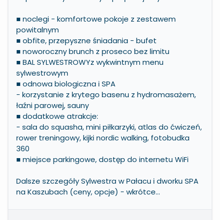
■ noclegi - komfortowe pokoje z zestawem
powitalnym
■ obfite, przepyszne śniadania - bufet
■ noworoczny brunch z proseco bez limitu
■ BAL SYLWESTROWY
z wykwintnym menu
sylwestrowym
■ odnowa biologiczna i SPA
- korzystanie z krytego basenu z hydromasażem,
łaźni parowej, sauny
■ dodatkowe atrakcje:
- sala do squasha, mini piłkarzyki, atlas do ćwiczeń,
rower treningowy, kijki nordic walking, fotobudka
360
■ miejsce parkingowe, dostęp do internetu WiFi
Dalsze szczegóły Sylwestra w Pałacu i dworku SPA
na Kaszubach (ceny, opcje) - wkrótce...