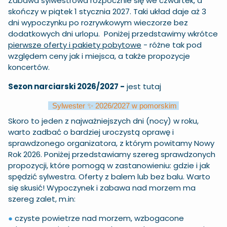
Zabawa sylwestrowa rozpocznie się we czwartek, a
skończy w piątek 1 stycznia 2027. Taki układ daje aż 3
dni wypoczynku po rozrywkowym wieczorze bez
dodatkowych dni urlopu. Poniżej przedstawimy wkrótce
pierwsze oferty i pakiety pobytowe
- różne tak pod
względem ceny jak i miejsca, a także propozycje
koncertów.
Sezon narciarski 2026/2027 -
jest
tu
taj
Sylwester ✨ 2026/2027 w pomorskim
Skoro to jeden z najważniejszych dni (nocy) w roku,
warto zadbać o bardziej uroczystą oprawę i
sprawdzonego organizatora, z którym powitamy Nowy
Rok 2026. Poniżej przedstawiamy szereg sprawdzonych
propozycji, które pomogą w zastanowieniu: gdzie i jak
spędzić sylwestra. Oferty z balem lub bez balu. Warto
się skusić! Wypoczynek i zabawa nad morzem ma
szereg zalet, m.in:
●
czyste powietrze nad morzem, wzbogacone