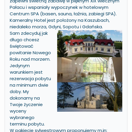
zapewni świetną zabawę w pięknym XIX wiecznym
Pałacu i wspaniały wypoczynek w hotelowym
Centrum SPA (basen, sauna, łaźnia, zabiegi SPA).
Kameralny Hotel jest położony na Kaszubach,
niedaleko morza, Gdyni, Sopotu i Gdańska.
Sam zdecyduj jak
długo chcesz
świętować
powitanie Nowego
Roku nad morzem.
Jedynym
warunkiem jest
rezerwacja pobytu
na minimum dwie
doby. My
dokonamy na
Twoje życzenie
wyceny
wybranego
terminu pobytu.
W pakiecie sylwestrowym proponujemy m.in: