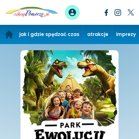
jak i gdzie spędzać czas
atrakcje
imprezy