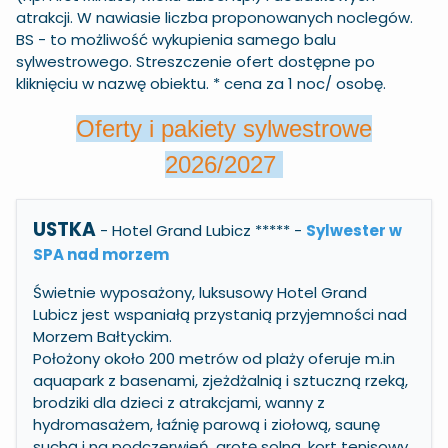
atrakcji. W nawiasie liczba proponowanych noclegów.
BS - to możliwość wykupienia samego balu
sylwestrowego. Streszczenie ofert dostępne po
kliknięciu w nazwę obiektu. * cena za 1 noc/ osobę.
Oferty i pakiety sylwestrowe
2026/2027
USTKA
- Hotel Grand Lubicz *****
-
Sylwester w
SPA nad morzem
Świetnie wyposażony, luksusowy Hotel Grand
Lubicz jest wspaniałą przystanią przyjemności nad
Morzem Bałtyckim.
Położony około 200 metrów od plaży oferuje m.in
aquapark z basenami, zjeżdżalnią i sztuczną rzeką,
brodziki dla dzieci z atrakcjami, wanny z
hydromasażem, łaźnię parową i ziołową, saunę
suchą i na podczerwień, grotę solną, kort tenisowy,