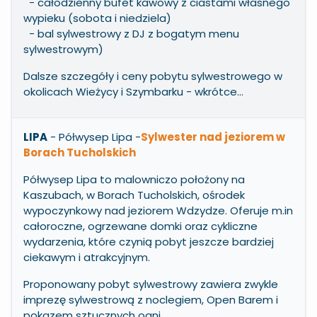
- całodzienny bufet kawowy z ciastami własnego
wypieku (sobota i niedziela)
- bal sylwestrowy z DJ z bogatym menu
sylwestrowym)
Dalsze szczegóły i ceny pobytu sylwestrowego w
okolicach Wieżycy i Szymbarku - wkrótce...
LIPA
- Półwysep Lipa
-
Sylwester nad jeziorem w
Borach Tucholskich
Półwysep Lipa to malowniczo położony na
Kaszubach, w Borach Tucholskich, ośrodek
wypoczynkowy nad jeziorem Wdzydze. Oferuje m.in
całoroczne, ogrzewane domki oraz cykliczne
wydarzenia, które czynią pobyt jeszcze bardziej
ciekawym i atrakcyjnym.
Proponowany pobyt sylwestrowy zawiera zwykle
imprezę sylwestrową z noclegiem, Open Barem i
pokazem sztucznych ogni.