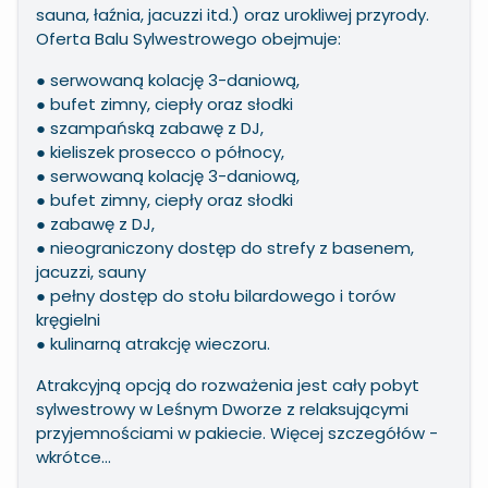
sauna, łaźnia, jacuzzi itd.) oraz urokliwej przyrody.
Oferta Balu Sylwestrowego obejmuje:
● serwowaną kolację 3-daniową,
● bufet zimny, ciepły oraz słodki
● szampańską zabawę z DJ,
● kieliszek prosecco o północy,
● serwowaną kolację 3-daniową,
● bufet zimny, ciepły oraz słodki
● zabawę z DJ,
● nieograniczony dostęp do strefy z basenem,
jacuzzi, sauny
● pełny dostęp do stołu bilardowego i torów
kręgielni
● kulinarną atrakcję wieczoru.
Atrakcyjną opcją do rozważenia jest cały pobyt
sylwestrowy w Leśnym
Dworze z relaksującymi
przyjemnościami w pakiecie. Więcej szczegółów -
wkrótce...