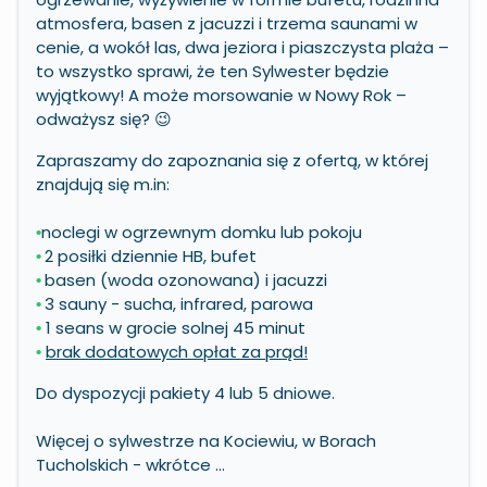
atmosfera, basen z jacuzzi i trzema saunami w
cenie, a wokół las, dwa jeziora i piaszczysta plaża –
to wszystko sprawi, że ten Sylwester będzie
wyjątkowy! A może morsowanie w Nowy Rok –
odważysz się? 😉
Zapraszamy do zapoznania się z ofertą, w której
znajdują się m.in:
noclegi w ogrzewnym domku lub pokoju
•
2 posiłki dziennie HB, bufet
•
basen (woda ozonowana) i jacuzzi
•
3 sauny - sucha, infrared, parowa
•
1 seans w grocie solnej 45 minut
•
brak dodatowych opłat za prąd!
•
Do dyspozycji pakiety 4 lub 5 dniowe.
Więcej o sylwestrze na Kociewiu, w Borach
Tucholskich - wkrótce ...