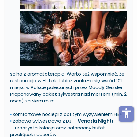
Zwiększ czcionkę
Zmniejsz czcionkę
Zwiększ odstęp w treści
Zmniejsz odstęp w treści
Negatywne kolory
Odcienie szarości
solna z aromatoterapią. Warto też wspomnieć, że
restauracja w Hotelu Lubicz znalazła się wśród 101
Duży kursor
miejsc w Polsce polecanych przez Magdę Gessler.
Proponowany pakiet sylwestra nad morzem (min. 2
Wskaźnik do czytania
noce) zawiera m.in:
Podkreślone linki
accessibility
komfortowe noclegi z obfitym wyżywieniem HB+
•
zabawa Sylwestrowa z DJ -
Venezia Night
!
•
Wyłącz animacje
- uroczysta kolacja oraz całonocny bufet
przekąsek i deserów