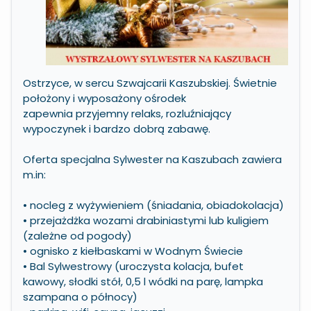
Ostrzyce, w sercu Szwajcarii Kaszubskiej. Świetnie
położony i wyposażony ośrodek
zapewnia przyjemny relaks, rozluźniający
wypoczynek i bardzo dobrą zabawę.
Oferta specjalna Sylwester na Kaszubach zawiera
m.in:
• nocleg z wyżywieniem (śniadania, obiadokolacja)
• przejażdżka wozami drabiniastymi lub kuligiem
(zależne od pogody)
• ognisko z kiełbaskami w Wodnym Świecie
• Bal Sylwestrowy (uroczysta kolacja, bufet
kawowy, słodki stół, 0,5 l wódki na parę, lampka
szampana o północy)