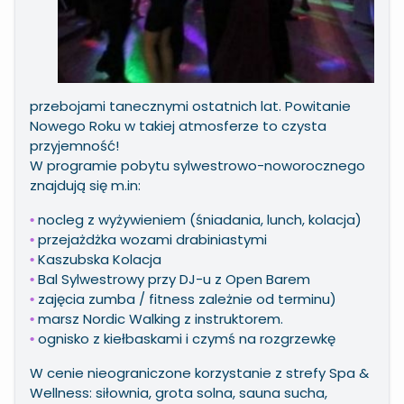
przebojami tanecznymi ostatnich lat. Powitanie
Nowego Roku w takiej atmosferze to czysta
przyjemność!
W programie pobytu sylwestrowo-noworocznego
znajdują się m.in:
nocleg z wyżywieniem (śniadania, lunch, kolacja)
•
przejażdżka wozami drabiniastymi
•
Kaszubska Kolacja
•
Bal Sylwestrowy przy DJ-u z Open Barem
•
zajęcia zumba / fitness zależnie od terminu)
•
marsz Nordic Walking z instruktorem.
•
ognisko z kiełbaskami i czymś na rozgrzewkę
•
W cenie nieograniczone korzystanie z strefy Spa &
Wellness: siłownia, grota solna, sauna sucha,