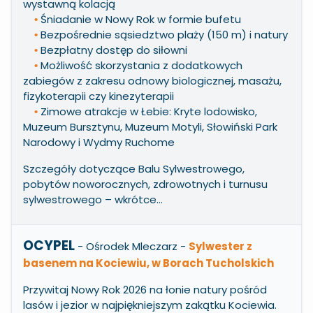
wystawną kolacją
Śniadanie w Nowy Rok w formie bufetu
•
Bezpośrednie sąsiedztwo plaży (150 m) i natury
•
Bezpłatny dostęp do siłowni
•
Możliwość skorzystania z dodatkowych
•
zabiegów z zakresu odnowy biologicznej, masażu,
fizykoterapii czy kinezyterapii
Zimowe atrakcje w Łebie: Kryte lodowisko,
•
Muzeum Bursztynu, Muzeum Motyli, Słowiński Park
Narodowy i Wydmy Ruchome
Szczegóły dotyczące Balu Sylwestrowego,
pobytów noworocznych, zdrowotnych i turnusu
sylwestrowego – wkrótce…
OCYPEL
- Ośrodek Mleczarz
-
Sylwester z
basenem na Kociewiu, w Borach Tucholskich
Przywitaj Nowy Rok 2026 na łonie natury pośród
lasów i jezior w
najpiękniejszym zakątku Kociewia.