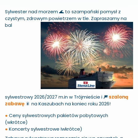
Sylwester nad morzem 🌊 to szampański pomysł z
czystym, zdrowym
powietrzem w tle. Zapraszamy na
bal
sylwestrowy 2026/2027 m.in w Trójmieście i
🎆
szaloną
zabawę
🎇 na Kaszubach na koniec roku 2026!
●
Ceny sylwestrowych pakietów pobytowych
(wkrótce)
●
Koncerty sylwestrowe Iwkrótce)