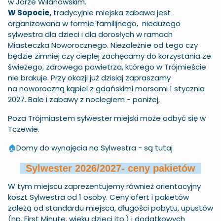
w Jarze Wilanowskim.
W Sopocie,
tradycyjnie miejska zabawa jest
organizowana w formie familijnego, niedużego
sylwestra dla dzieci i dla dorosłych w ramach
Miasteczka Noworocznego
. Niezależnie od tego czy
będzie zimniej czy cieplej zachęcamy do korzystania ze
świeżego, zdrowego powietrza, którego w Trójmieście
nie brakuje. Przy okazji już dzisiaj zapraszamy
na
noworoczną kąpiel
z gdańskimi morsami 1 stycznia
2027. Bale i zabawy z noclegiem - poniżej,
Poza Trójmiastem sylwester miejski może odbyć się w
Tczewie.
🏠
Domy do wynajęcia na Sylwestra -
są tutaj
Sylwester 2026/2027- ceny pakietów
W tym miejscu zaprezentujemy również orientacyjny
koszt Sylwestra od 1 osoby. Ceny ofert i pakietów
zależą od standardu miejsca, długości pobytu, upustów
(np. First Minute, wieku dzieci itp.) i dodatkowych