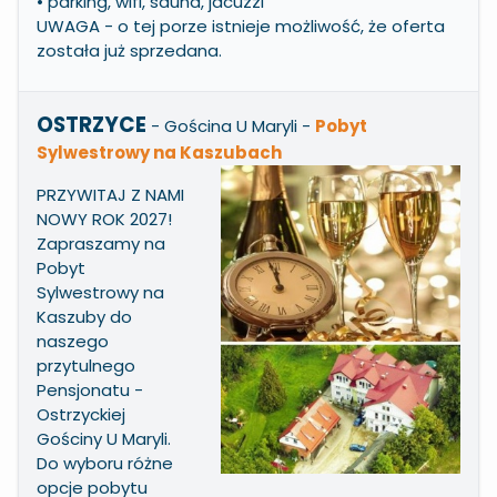
• parking, wifi, sauna, jacuzzi
UWAGA - o tej porze istnieje możliwość, że oferta
została już sprzedana.
OSTRZYCE
- Gościna U Maryli
-
Pobyt
Sylwestrowy na Kaszubach
PRZYWITAJ Z NAMI
NOWY ROK 2027!
Zapraszamy na
Pobyt
Sylwestrowy na
Kaszuby do
naszego
przytulnego
Pensjonatu -
Ostrzyckiej
Gościny U Maryli.
Do wyboru różne
opcje pobytu