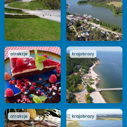
atrakcje
krajobrazy
atrakcje
krajobrazy