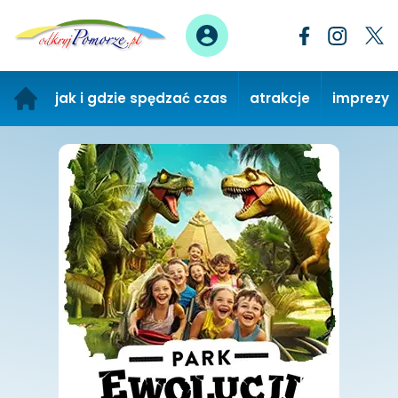
jak i gdzie spędzać czas
atrakcje
imprezy