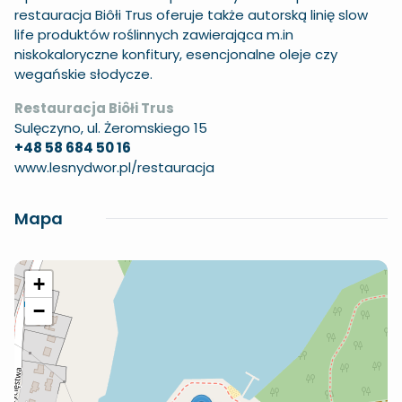
restauracja Biôłi Trus oferuje także autorską linię slow
life produktów roślinnych zawierająca m.in
niskokaloryczne konfitury, esencjonalne oleje czy
wegańskie słodycze.
Restauracja Biôłi Trus
Sulęczyno, ul. Żeromskiego 15
+48 58 684 50 16
www.lesnydwor.pl/restauracja
Mapa
+
−