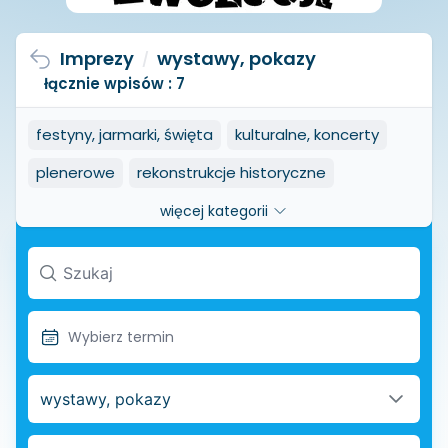
Imprezy
wystawy, pokazy
/
łącznie wpisów : 7
festyny, jarmarki, święta
kulturalne, koncerty
plenerowe
rekonstrukcje historyczne
sportowe, rekreacyjne
spotkania, wykłady
więcej kategorii
targi
wystawy, pokazy
zjazdy, zloty
wystawy, pokazy