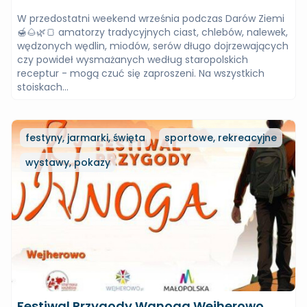
W przedostatni weekend września podczas Darów Ziemi
🍯🌰🌿🍞 amatorzy tradycyjnych ciast, chlebów, nalewek,
wędzonych wędlin, miodów, serów długo dojrzewających
czy powideł wysmażanych według staropolskich
receptur - mogą czuć się zaproszeni. Na wszystkich
stoiskach...
festyny, jarmarki, święta
sportowe, rekreacyjne
wystawy, pokazy
Festiwal Przygody Wanoga Wejherowo