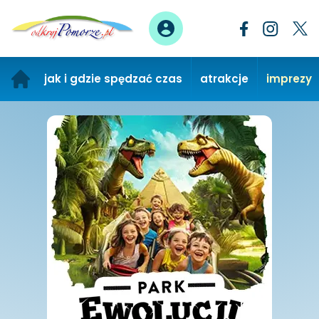
jak i gdzie spędzać czas
atrakcje
imprezy