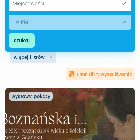
Miejscowości
+0 KM
szukaj
więcej filtrów
usuń filtry wyszukiwania
wystawy, pokazy