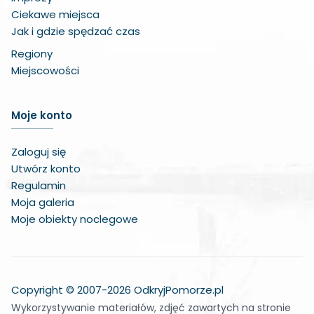
Ciekawe miejsca
Jak i gdzie spędzać czas
Regiony
Miejscowości
Zwiększ czcionkę
Moje konto
Zmniejsz czcionkę
Zaloguj się
Zwiększ odstęp w treści
Utwórz konto
Regulamin
Zmniejsz odstęp w treści
Moja galeria
Moje obiekty noclegowe
Negatywne kolory
Odcienie szarości
Duży kursor
Copyright © 2007-2026 OdkryjPomorze.pl
Wykorzystywanie materiałów, zdjęć zawartych na stronie
Wskaźnik do czytania