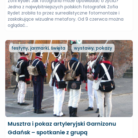
Zofii Rydet Jak fotografia może opowiadać o życiu?
Jedna z najwybitniejszych polskich fotografek Zofia
Rydet zrobiła to przez surrealistyczne fotomontaże i
zaskakujące wizualne metafory. Od 9 czerwca można
oglądać...
festyny, jarmarki, święta
wystawy, pokazy
Musztra i pokaz artyleryjski Garnizonu
Gdańsk – spotkanie z grupą