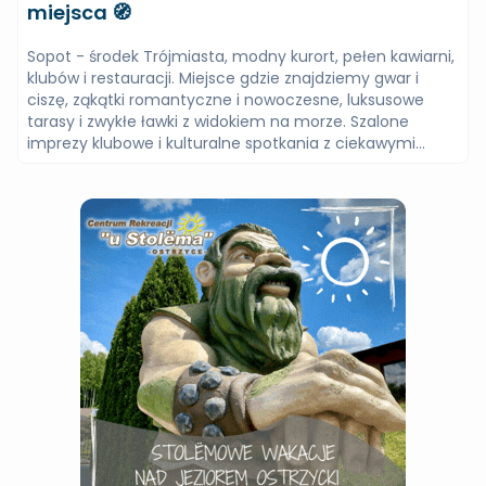
miejsca 🧭
mountainboarding
muzea
Sopot - środek Trójmiasta, modny kurort, pełen kawiarni,
narty, ośrodki narciarskie, wyciągi
klubów i restauracji. Miejsce gdzie znajdziemy gwar i
noclegi na Kaszubach
ciszę, ząkątki romantyczne i nowoczesne, luksusowe
tarasy i zwykłe ławki z widokiem na morze. Szalone
noclegi w Borach Tucholskich
nordic walking
imprezy klubowe i kulturalne spotkania z ciekawymi...
nurkowanie
off road
paintball
paintball elektroniczny
paralotnie
parki
parki linowe
parki rozrywki
pieczenie chleba - pokazy
place zabaw
plaże nad morzem
pomoc drogowa 24h
przewodnicy
przewodniki
psie zaprzęgi
punkty widokowe
quady, tory, wypożyczalnie
rejsy wędkarskie
rejsy wycieczkowe