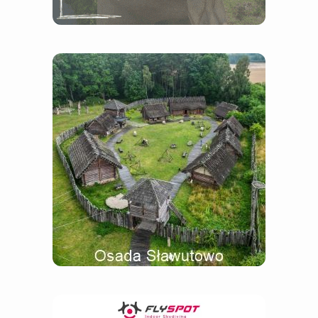
riksze i inne pojazdy
romantyczne miejsca
rowery, wypożyczalnie, punkty naprawy
rozmaitości
sale weselne i bankietowe
samochody zabytkowe, retro
segway
skateparki
ski skiring
skimboarding
skoki spadochronowe
skutery wodne
slow life
spacery
squash - korty do gry
strzelnice
symulatory
szkoły przygody
śluby i wesela w plenerze
tanie taxi w trójmieście
teatry
tenis ziemny, korty tenisowe
wakeparki, wakeboarding