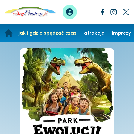
jak i gdzie spędzać czas
atrakcje
imprezy