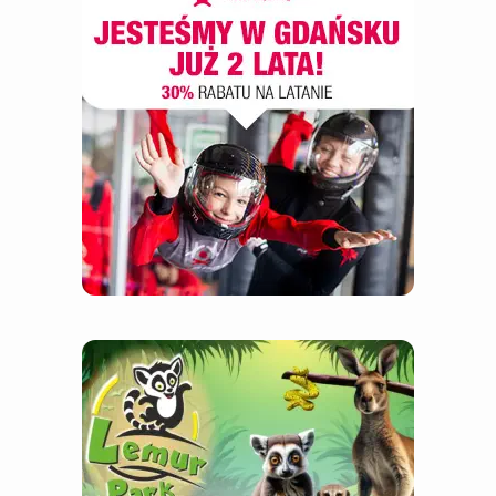
warsztaty rękodzielnicze
weekend we dwoje
wesele z noclegiem
wesołe miasteczka
wędkowanie
windsurfing, szkolenie
wioski indiańskie
wspinaczka
zielone szkoły
zoo, ogrody zoologiczne, mini zoo
zorbing