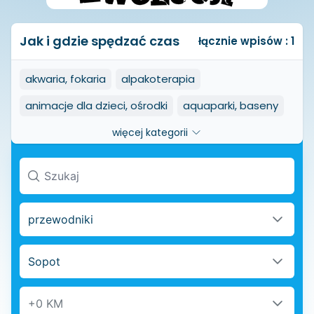
Jak i gdzie spędzać czas
łącznie wpisów : 1
akwaria, fokaria
alpakoterapia
animacje dla dzieci, ośrodki
aquaparki, baseny
arboretum
archery tag
więcej kategorii
auta premium wynajem
balony, loty widokowe
bocce
boule
browary restauracyjne i rzemieślnicze
bungee
przewodniki
cyrki
czołgi, przejazdy ciężkim sprzętem
Sopot
drezyny
escape rooms - pokoje ucieczek
filharmonie
gel blaster
gokarty
golf
+0 KM