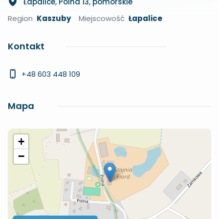
Łapalice, Polna 13, pomorskie
Region
Kaszuby
Miejscowość
Łapalice
Kontakt
+48 603 448 109
Mapa
+
−