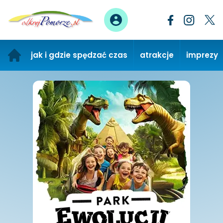
jak i gdzie spędzać czas
atrakcje
imprezy