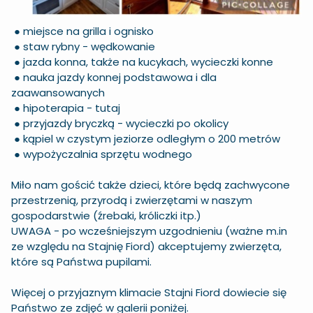
● miejsce na grilla i ognisko
● staw rybny - wędkowanie
● jazda konna, także na kucykach, wycieczki konne
● nauka jazdy konnej podstawowa i dla
zaawansowanych
● hipoterapia -
tutaj
● przyjazdy bryczką - wycieczki po okolicy
● kąpiel w czystym jeziorze odległym o 200 metrów
● wypożyczalnia sprzętu wodnego
Miło nam gościć także dzieci, które będą zachwycone
przestrzenią, przyrodą i zwierzętami w naszym
gospodarstwie (źrebaki, króliczki itp.)
UWAGA - po wcześniejszym uzgodnieniu (ważne m.in
ze względu na Stajnię Fiord) akceptujemy zwierzęta,
które są Państwa pupilami.
Więcej o przyjaznym klimacie Stajni Fiord dowiecie się
Państwo ze zdjęć w galerii poniżej.