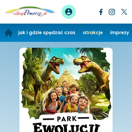
jak i gdzie spędzać czas
atrakcje
imprezy