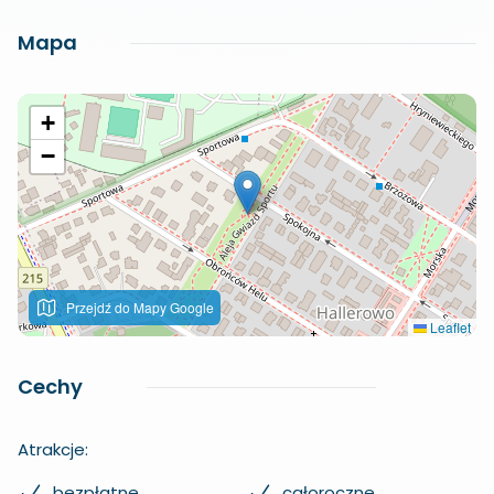
Mapa
+
−
Przejdź do Mapy Google
Leaflet
Cechy
Atrakcje:
bezpłatne
całoroczne