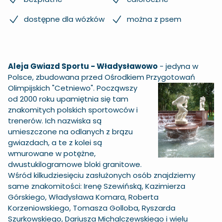
dostępne dla wózków
można z psem
Aleja Gwiazd Sportu - Władysławowo
- jedyna w
Polsce, zbudowana przed Ośrodkiem Przygotowań
Olimpijskich "Cetniewo". Począwszy
od 2000 roku upamiętnia się tam
znakomitych polskich sportowców i
trenerów. Ich nazwiska są
umieszczone na odlanych z brązu
gwiazdach, a te z kolei są
wmurowane w potężne,
dwustukilogramowe bloki granitowe.
Wśród kilkudziesięciu zasłużonych osób znajdziemy
same znakomitości: Irenę Szewińską, Kazimierza
Górskiego, Władysława Komara, Roberta
Korzeniowskiego, Tomasza Golloba, Ryszarda
Szurkowskiego, Dariusza Michalczewskiego i wielu