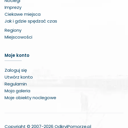
Noclegi
Imprezy
Ciekawe miejsca
Jak i gdzie spędzać czas
Regiony
Miejscowości
Zwiększ czcionkę
Moje konto
Zmniejsz czcionkę
Zaloguj się
Zwiększ odstęp w treści
Utwórz konto
Regulamin
Zmniejsz odstęp w treści
Moja galeria
Moje obiekty noclegowe
Negatywne kolory
Odcienie szarości
Duży kursor
Copyright © 2007-2026 OdkryjPomorze.pl