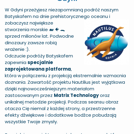
W Gdyni przeżyjesz niezapomnianą podróż naszym
Batyskafem na dnie prehistorycznego
oceanu i
zobaczysz największe
stworzenia morskie 🐋 🐠 🐊
sprzed milionów lat. Podwodne
dinozaury zawsze robią
wrażenie :).
Odczucie podróży Batyskafem
zapewnia
specjalnie
zaprojektowana platforma
,
która w połączeniu z projekcją ekstremalnie wzmacnia
doznania. Zawartość projektu Nautilius jest wyjątkowa
dzięki najnowocześniejszym materiałom
zastosowanym przez
Matrix Technology
oraz
unikalnej metodzie projekcji. Podczas seansu obraz
otacza Cię niemal z każdej strony, a przestrzenne
efekty dźwiękowe i dodatkowe bodźce pobudzają
wszystkie Twoje zmysły.