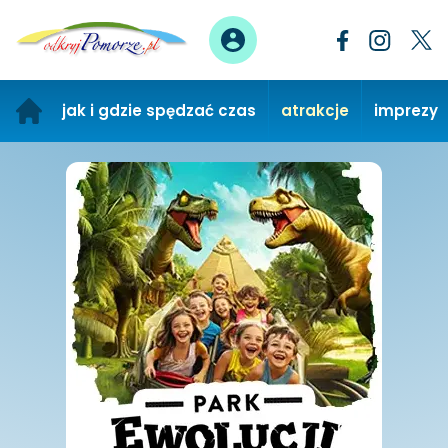
jak i gdzie spędzać czas
atrakcje
imprezy