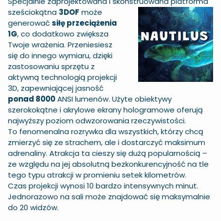
Specjalnie zaprojektowana i skonstruowana platforma
sześciokątna
3DOF
może
generować
siłę przeciążenia
1G
, co dodatkowo zwiększa
Twoje wrażenia. Przeniesiesz
się do innego wymiaru, dzięki
zastosowaniu sprzętu z
aktywną technologią projekcji
3D, zapewniającej jasność
ponad 8000
ANSI lumenów. Użyte obiektywy
szerokokątne i akrylowe ekrany hologramowe oferują
najwyższy poziom odwzorowania rzeczywistości.
To fenomenalna rozrywka dla wszystkich, którzy chcą
zmierzyć się ze strachem, ale i dostarczyć maksimum
adrenaliny. Atrakcja ta cieszy się dużą popularnością –
ze względu na jej absolutną bezkonkurencyjność na tle
tego typu atrakcji w promieniu setek kilometrów.
Czas projekcji wynosi 10 bardzo intensywnych minut.
Jednorazowo na sali może znajdować się maksymalnie
do 20 widzów.