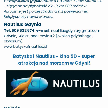
👉 Największa
głębia
morska na Ziemi - Rów Mariański
- sięga aż na głębokość ok. 10 km 900 metrów.
Aktualnie jest gorzej zbadana niż powierzchnia
Książyca czy nawet Marsa...
Nautilus Gdynia
Tel. 609 632 674
,
e-mail
:
nautiliusgdynia@gmail.com
Gdynia, Aleja Jana Pawła II 2 (okolice gdyńskiego
akwarium)
www.batyskafnautilus.pl
Batyskaf Nautilus - kino 5D - super
atrakcja nad morzem w Gdyni!