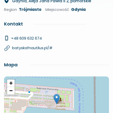
Gdynia, Aleja Jana Pawła II 2, pomorskie
Region
Trójmiasto
Miejscowość
Gdynia
Kontakt
+48 609 632 674
batyskafnautilus.pl/#
Mapa
+
−