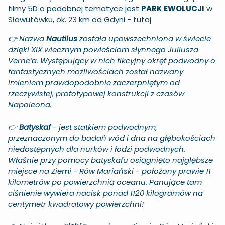
filmy 5D o podobnej tematyce jest
PARK EWOLUCJI
w
Sławutówku, ok. 23 km od Gdyni -
tutaj
👉 Nazwa
Nautilus
została upowszechniona w świecie
dzięki XIX wiecznym powieściom słynnego Juliusza
Verne’a. Występujący w nich fikcyjny okręt podwodny o
fantastycznych możliwościach został nazwany
imieniem prawdopodobnie zaczerpniętym od
rzeczywistej, prototypowej konstrukcji z czasów
Napoleona.
👉
Batyskaf
- jest statkiem podwodnym,
przeznaczonym do badań wód i dna na głębokościach
niedostępnych dla nurków i łodzi podwodnych.
Właśnie przy pomocy batyskafu osiągnięto najgłębsze
miejsce na Ziemi - Rów Mariański - położony prawie 11
kilometrów po powierzchnią oceanu. Panujące tam
ciśnienie wywiera nacisk ponad 1120 kilogramów na
centymetr kwadratowy powierzchni!