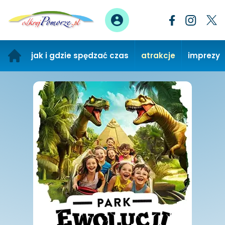
jak i gdzie spędzać czas
atrakcje
imprezy