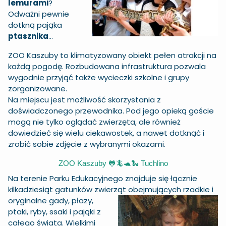
lemurami
?
Odważni pewnie
dotkną pająka
ptasznika
...
ZOO Kaszuby to klimatyzowany obiekt pełen atrakcji na
każdą pogodę. Rozbudowana infrastruktura pozwala
wygodnie przyjąć także wycieczki szkolne i grupy
zorganizowane.
Na miejscu jest możliwość skorzystania z
doświadczonego przewodnika. Pod jego opieką goście
mogą nie tylko oglądać zwierzęta, ale również
dowiedzieć się wielu ciekawostek, a
nawet dotknąć i
zrobić sobie zdjęcie z wybranymi okazami.
ZOO Kaszuby 🐸🦎🐢🐍 Tuchlino
Na terenie Parku Edukacyjnego znajduje się łącznie
kilkadziesiąt gatunków zwierząt obejmujących
rzadkie i
oryginalne gady, płazy,
ptaki, ryby, ssaki i pająki z
całego świata. Wielkimi