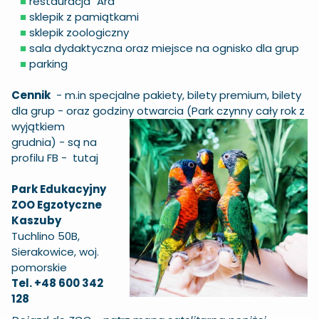
■
restauracja "Ara"
■
sklepik z pamiątkami
■
sklepik zoologiczny
■
sala dydaktyczna oraz miejsce na ognisko dla grup
■
parking
Cennik
- m.in specjalne pakiety, bilety premium, bilety
dla grup - oraz godziny otwarcia
(Park czynny cały rok z
wyjątkiem
grudnia) - są na
profilu FB -
tutaj
Park Edukacyjny
ZOO Egzotyczne
Kaszuby
Tuchlino 50B,
Sierakowice, woj.
pomorskie
Tel. +48 600 342
128