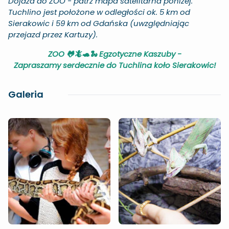
Dojazd do ZOO - patrz mapa satelitarna poniżej.
Tuchlino jest położone w odległości ok. 5 km od
Sierakowic i 59 km od Gdańska (uwzględniając
przejazd przez Kartuzy).
ZOO 🐸🦎🐢🐍 Egzotyczne Kaszuby -
Zapraszamy serdecznie do Tuchlina koło Sierakowic!
Galeria