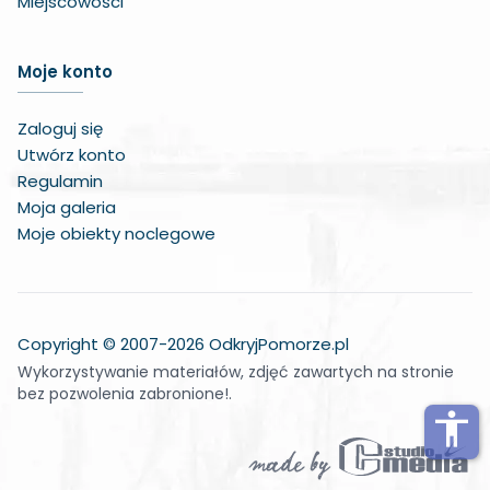
Miejscowości
Zwiększ czcionkę
Moje konto
Zmniejsz czcionkę
Zaloguj się
Zwiększ odstęp w treści
Utwórz konto
Regulamin
Zmniejsz odstęp w treści
Moja galeria
Moje obiekty noclegowe
Negatywne kolory
Odcienie szarości
Duży kursor
Copyright © 2007-2026 OdkryjPomorze.pl
Wykorzystywanie materiałów, zdjęć zawartych na stronie
Wskaźnik do czytania
bez pozwolenia zabronione!.
Podkreślone linki
accessibility
Wyłącz animacje