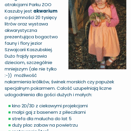
atrakcjami Parku ZOO
Kaszuby jest
akwarium
o pojemności 20 tysięcy
litrów oraz wystawa
akwarystyczna
prezentująca bogactwo
fauny i flory jezior
Szwajcarii Kaszubskiej.
Dużo frajdy sprawia
dzieciom, szczególnie
mniejszym (ale nie tylko
:-)) możliwość
nakarmienia królików, świnek morskich czy papużek
specjalnym pokarmem. Całość uzupełniają liczne
udogodnienia dla gości dużych i małych:
■
kino 2D/3D z ciekawymi projekcjami
■
małpi gaj z basenem z piłeczkami
■
strefa dla malucha do lat 5
■
duży plac zabaw na powietrzu