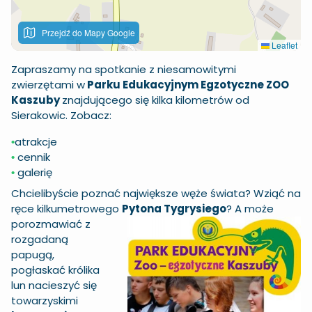
Przejdź do Mapy Google
Leaflet
Zapraszamy na spotkanie z niesamowitymi
zwierzętami w
Parku Edukacyjnym Egzotyczne ZOO
Kaszuby
znajdującego się kilka kilometrów od
Sierakowic. Zobacz:
atrakcje
•
cennik
•
galerię
•
Chcielibyście poznać największe węże świata? Wziąć na
ręce kilkumetrowego
Pytona
Tygrysiego
? A może
porozmawiać z
rozgadaną
papugą,
pogłaskać królika
lun nacieszyć się
towarzyskimi