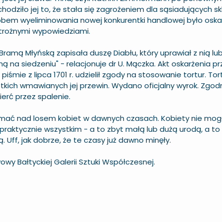
odziło jej to, że stała się zagrożeniem dla sąsiadujących skl
bem wyeliminowania nowej konkurentki handlowej było oskar
trożnymi wypowiedziami.
 Bramą Młyńską zapisała duszę Diabłu, który uprawiał z nią lu
ą na siedzeniu" - relacjonuje dr U. Mączka. Akt oskarżenia p
iśmie z lipca 1701 r. udzielił zgody na stosowanie tortur. To
stkich wmawianych jej przewin. Wydano oficjalny wyrok. Zgod
erć przez spalenie.
umać nad losem kobiet w dawnych czasach. Kobiety nie mog
praktycznie wszystkim - a to zbyt małą lub dużą urodą, a to
Uff, jak dobrze, że te czasy już dawno minęły.
y Bałtyckiej Galerii Sztuki Współczesnej.