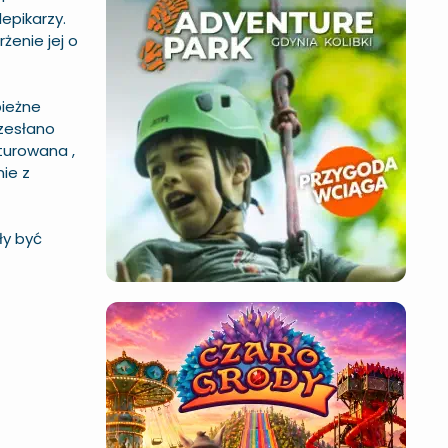
epikarzy.
żenie jej o
bieżne
rzesłano
rturowana ,
nie z
ły być