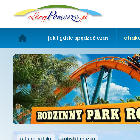
jak i gdzie spędzać czas
atrakc
kultura, sztuka
zabytki, muzea