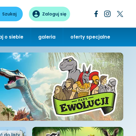
Szukaj
Zaloguj się
j o siebie
galeria
oferty specjalne
ć
do listy