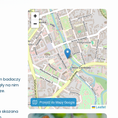
+
−
iem badaczy
ęły na nim
ze.
Przejdź do Mapy Google
Leaflet
ła skazana
m