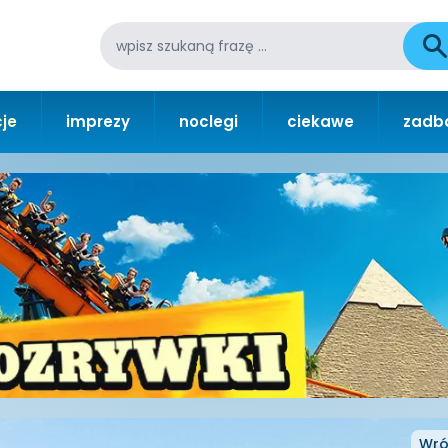
je
imprezy
noclegi
ciekawe
zadba
Wró