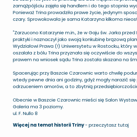
zamążpójściu zajęła się handlem i do tego stopnia wych
Ponieważ Trina prowadziła prawe życie, jedynym sposo
czary. Sprowokowała je sama Katarzyna kilkoma nieos
"Zarzucono Katarzynie m.in., że w Gaju św. Jarka przed
praktyki i naznaczył jako swoją konkubinę brązową plam
Wydziałowi Prawa (!) Uniwersytetu w Rostocku, który w p
oszalała z bólu Trina przyznała się oczywiście do wszy
prawem na wniosek sądu Trina została skazana na śmi
Spacerując przy Baszcie Czarownic warto chwilę pod
wtedy pewne dnia ani godziny, gdyż mogły narazić się 
odrzuceniem amorów, a to zbytnią przedsiębiorczością. 
Obecnie w Baszcie Czarownic mieści się Salon Wystawow
Galeria ma 3 poziomy.
ul. F. Nullo 8
Więcej na temat historii Triny
- przeczytasz
tutaj