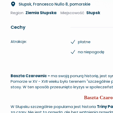
Słupsk, Francesco Nullo 8, pomorskie
Region
Ziemia Słupska
Miejscowość
Słupsk
Cechy
Atrakcje:
płatne
na niepogodę
Baszta Czarownic -
ma swoją ponurą historię, jest s
Pomorze w XV - XVII wieku było terenem "szczególnie 
stosy. W ten sposób przesunięto kryzys w społeczeńst
Baszta Czaro
W Słupsku szczególnie popularna jest historia
Triny Pa
za czary. Nie jest to prawdą, ale bez wątpienia prawd