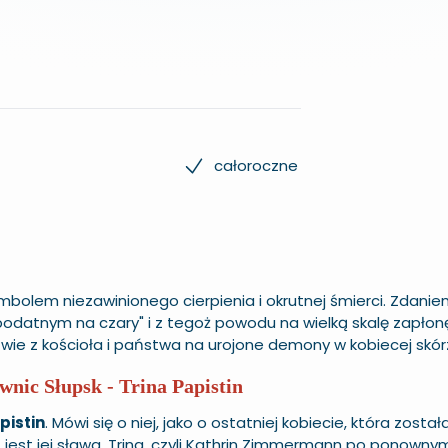
całoroczne
ymbolem niezawinionego cierpienia i okrutnej śmierci. Zdan
podatnym na czary" i z tegoż powodu na wielką skalę zapłon
wie z kościoła i państwa na urojone demony w kobiecej skór
wnic Słupsk - Trina Papistin
pistin
. Mówi się o niej, jako o ostatniej kobiecie, która zosta
ą jest jej sława. Trina, czyli Kathrin Zimmermann po ponowny