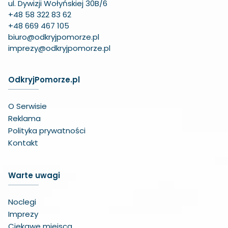
ul. Dywizji Wołyńskiej 30B/6
+48 58 322 83 62
+48 669 467 105
biuro@odkryjpomorze.pl
imprezy@odkryjpomorze.pl
OdkryjPomorze.pl
O Serwisie
Reklama
Polityka prywatności
Kontakt
Warte uwagi
Noclegi
Imprezy
Ciekawe miejsca