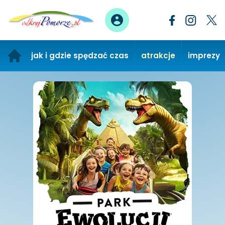
jak i gdzie spędzać czas
atrakcje
imprezy