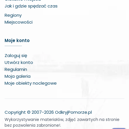
Jak i gdzie spędzać czas
Regiony
Miejscowości
Zwiększ czcionkę
Moje konto
Zmniejsz czcionkę
Zaloguj się
Zwiększ odstęp w treści
Utwórz konto
Regulamin
Zmniejsz odstęp w treści
Moja galeria
Moje obiekty noclegowe
Negatywne kolory
Odcienie szarości
Duży kursor
Copyright © 2007-2026 OdkryjPomorze.pl
Wykorzystywanie materiałów, zdjęć zawartych na stronie
Wskaźnik do czytania
bez pozwolenia zabronione!.