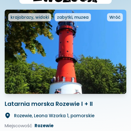
krajobrazy, widoki
zabytki, muzea
Wróć
Latarnia morska Rozewie I + II
Rozewie, Leona Wzorka 1, pomorskie
Miejscowość
Rozewie