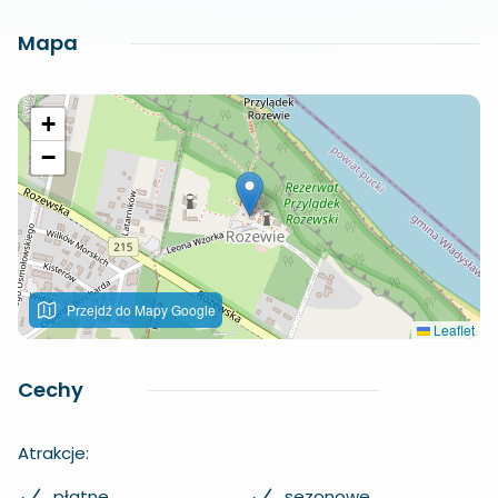
Mapa
+
−
Przejdź do Mapy Google
Leaflet
Cechy
Atrakcje:
płatne
sezonowe