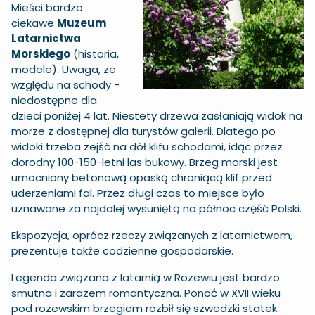
Mieści bardzo
ciekawe
Muzeum
Latarnictwa
Morskiego
(historia,
modele). Uwaga, ze
względu na schody -
niedostępne dla
dzieci poniżej 4 lat. Niestety drzewa zasłaniają widok na
morze z dostępnej dla turystów galerii. Dlatego po
widoki trzeba zejść na dół klifu schodami, idąc przez
dorodny 100-150-letni las bukowy. Brzeg morski jest
umocniony betonową opaską chroniącą klif przed
uderzeniami fal. Przez długi czas to miejsce było
uznawane za najdalej wysuniętą na północ część Polski.
Ekspozycja, oprócz rzeczy związanych z latarnictwem,
prezentuje także codzienne gospodarskie.
Legenda związana z latarnią w Rozewiu jest bardzo
smutna i zarazem romantyczna. Ponoć w XVII wieku
pod rozewskim brzegiem rozbił się szwedzki statek.