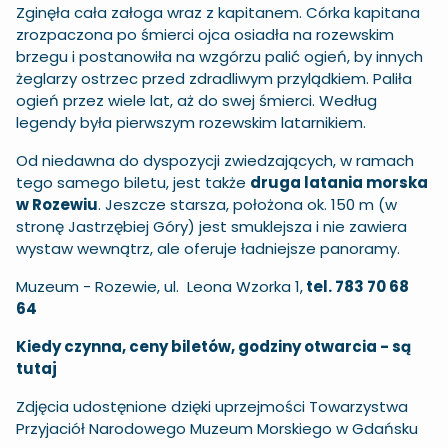
Zginęła cała załoga wraz z kapitanem. Córka kapitana
zrozpaczona po śmierci ojca osiadła na rozewskim
brzegu i postanowiła na wzgórzu palić ogień, by innych
żeglarzy ostrzec przed zdradliwym przylądkiem. Paliła
ogień przez wiele lat, aż do swej śmierci. Według
legendy była pierwszym rozewskim latarnikiem.
Od niedawna do dyspozycji zwiedzających, w ramach
tego samego biletu, jest także
druga latania morska
w Rozewiu
. Jeszcze starsza, położona ok. 150 m (w
stronę Jastrzębiej Góry) jest smuklejsza i nie zawiera
wystaw wewnątrz, ale oferuje ładniejsze panoramy.
Muzeum - Rozewie, ul. Leona Wzorka 1,
tel. 783 70 68
64
Kiedy czynna, ceny biletów, godziny otwarcia -
są
tutaj
Zdjęcia udostęnione dzięki uprzejmości Towarzystwa
Przyjaciół Narodowego Muzeum Morskiego w Gdańsku