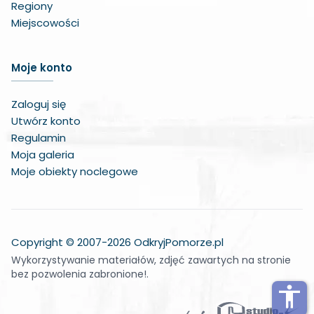
Regiony
Miejscowości
Zwiększ czcionkę
Moje konto
Zmniejsz czcionkę
Zaloguj się
Zwiększ odstęp w treści
Utwórz konto
Regulamin
Zmniejsz odstęp w treści
Moja galeria
Moje obiekty noclegowe
Negatywne kolory
Odcienie szarości
Duży kursor
Copyright © 2007-2026 OdkryjPomorze.pl
Wykorzystywanie materiałów, zdjęć zawartych na stronie
Wskaźnik do czytania
bez pozwolenia zabronione!.
Podkreślone linki
accessibility