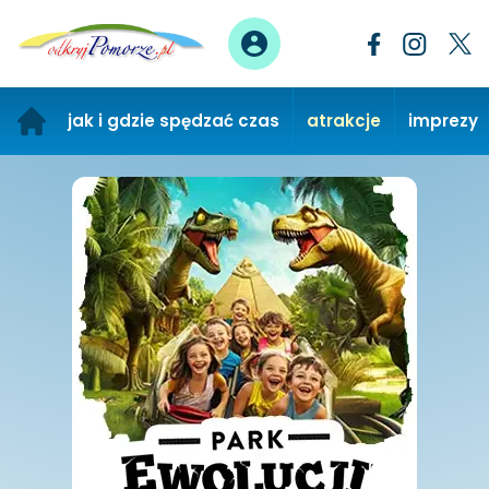
jak i gdzie spędzać czas
atrakcje
imprezy