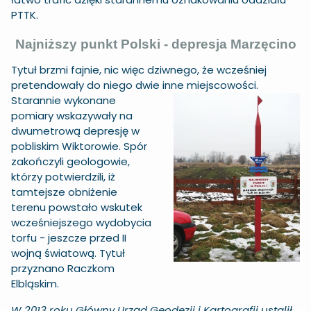
PTTK.
Najniższy punkt Polski - depresja Marzęcino
Tytuł brzmi fajnie, nic więc dziwnego, że wcześniej
pretendowały do niego dwie inne miejscowości.
Starannie wykonane
pomiary wskazywały na
dwumetrową depresję w
pobliskim Wiktorowie. Spór
zakończyli geologowie,
którzy potwierdzili, iż
tamtejsze obniżenie
terenu powstało wskutek
wcześniejszego wydobycia
torfu - jeszcze przed II
wojną światową. Tytuł
przyznano Raczkom
Elbląskim.
W 2013 roku Główny Urząd Geodezji i Kartografii ustalił,