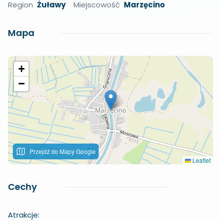
Region
Żuławy
Miejscowość
Marzęcino
Mapa
+
−
Przejdź do Mapy Google
Leaflet
Cechy
Atrakcje: