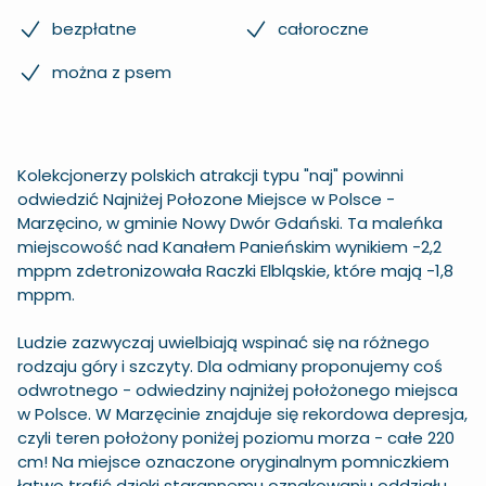
bezpłatne
całoroczne
można z psem
Kolekcjonerzy polskich atrakcji typu "naj" powinni
odwiedzić Najniżej Połozone Miejsce w Polsce -
Marzęcino, w gminie Nowy Dwór Gdański. Ta maleńka
miejscowość nad Kanałem Panieńskim wynikiem -2,2
mppm zdetronizowała Raczki Elbląskie, które mają -1,8
mppm.
Ludzie zazwyczaj uwielbiają wspinać się na różnego
rodzaju góry i szczyty. Dla odmiany proponujemy coś
odwrotnego - odwiedziny najniżej położonego miejsca
w Polsce. W Marzęcinie znajduje się rekordowa depresja,
czyli teren położony poniżej poziomu morza - całe 220
cm! Na miejsce oznaczone oryginalnym pomniczkiem
łatwo trafić dzięki starannemu oznakowaniu oddziału