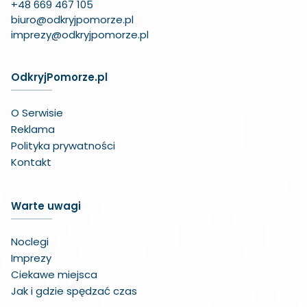
+48 669 467 105
biuro@odkryjpomorze.pl
imprezy@odkryjpomorze.pl
OdkryjPomorze.pl
O Serwisie
Reklama
Polityka prywatności
Kontakt
Warte uwagi
Noclegi
Imprezy
Ciekawe miejsca
Jak i gdzie spędzać czas