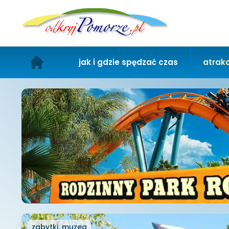
jak i gdzie spędzać czas
atrakc
zabytki, muzea