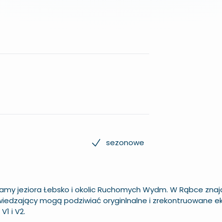
sezonowe
amy jeziora Łebsko i okolic Ruchomych Wydm. W Rąbce znajd
wiedzający mogą podziwiać oryginlnalne i zrekontruowane e
V1 i V2.