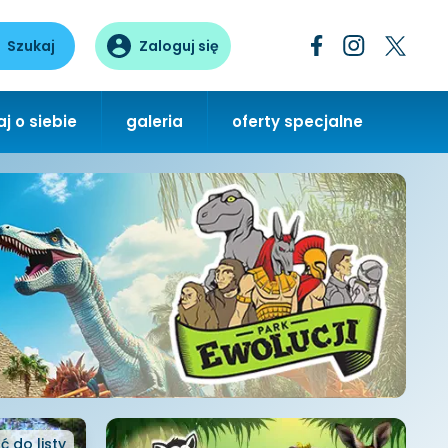
Szukaj
Zaloguj się
j o siebie
galeria
oferty specjalne
ć
do listy