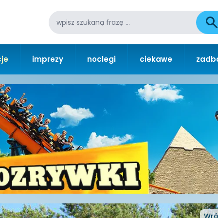
je
imprezy
noclegi
ciekawe
zadba
Wró