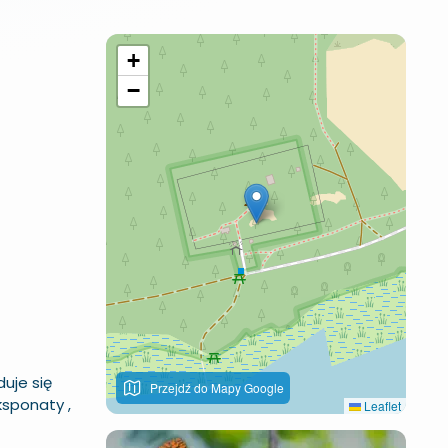
+
−
uje się
Przejdź do Mapy Google
ksponaty ,
Leaflet