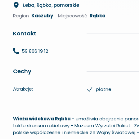
Łeba, Rąbka, pomorskie
Region
Kaszuby
Miejscowość
Rąbka
Kontakt
59 866 19 12
Cechy
Atrakcje:
płatne
Wieża widokowa Rąbka
- umożliwia obejrzenie panor
także skansen rakietowy - Muzeum Wyrzutni Rakiet. Z
polskie współczesne i niemieckie z II Wojny Światowej - 