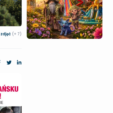
 zdjęć
(+ 7)