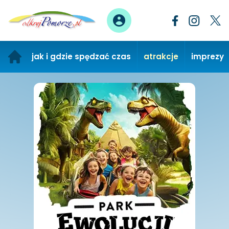
jak i gdzie spędzać czas
atrakcje
imprezy