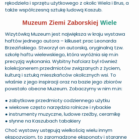
rękodzieła i sprzętu użytkowego z okolic Wiela i Brus, a
także współczesną sztukę ludową Kaszub.
Muzeum Ziemi Zaborskiej
Wiele
Wizytówką Muzeum jest największa w kraju wystawa
haftów jednego autora – kilkuset prac Leonarda
Brzezińskiego. Stworzył on autorską, oryginalną tzw.
szkołę haftu wielewskiego, która wyróżnia się m.in
precyzją wykonania. Wybitny hafciarz był również
kolekcjonerem przedmiotów związanych z życiem,
kulturą i sztuką mieszkańców okolicznych wsi. To
właśnie z jego inspiracji oraz na bazie jego zbiorów
powstało obecne Muzeum. Zobaczymy w nim m.in:
● zabytkowe przedmioty codziennego użytku
● wiekowe często narzędzia rolnicze i rybackie
● instrumenty muzyczne, ludowe rzeźby, ceramikę
● słynne na Kaszubach tabakiery
Choć wystawy ustępują wielkością wielu innym
ekspozycjom, to zgromadzone eksponaty i staranne