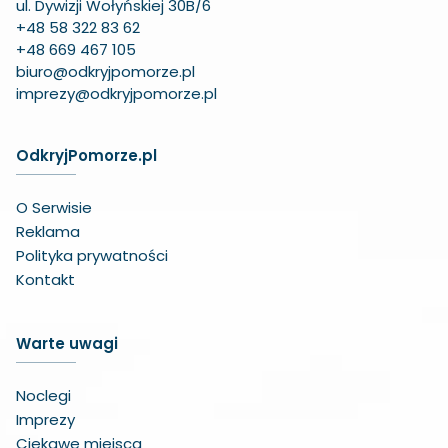
ul. Dywizji Wołyńskiej 30B/6
+48 58 322 83 62
+48 669 467 105
biuro@odkryjpomorze.pl
imprezy@odkryjpomorze.pl
OdkryjPomorze.pl
O Serwisie
Reklama
Polityka prywatności
Kontakt
Warte uwagi
Noclegi
Imprezy
Ciekawe miejsca