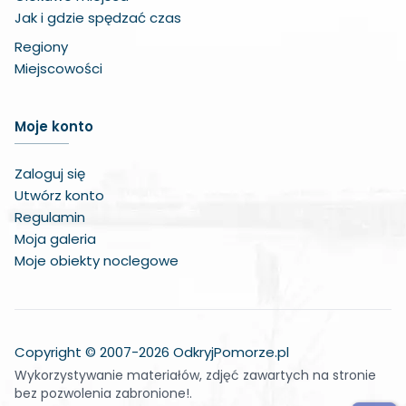
Jak i gdzie spędzać czas
Regiony
Miejscowości
Zwiększ czcionkę
Moje konto
Zmniejsz czcionkę
Zaloguj się
Zwiększ odstęp w treści
Utwórz konto
Regulamin
Zmniejsz odstęp w treści
Moja galeria
Moje obiekty noclegowe
Negatywne kolory
Odcienie szarości
Duży kursor
Copyright © 2007-2026 OdkryjPomorze.pl
Wykorzystywanie materiałów, zdjęć zawartych na stronie
Wskaźnik do czytania
bez pozwolenia zabronione!.