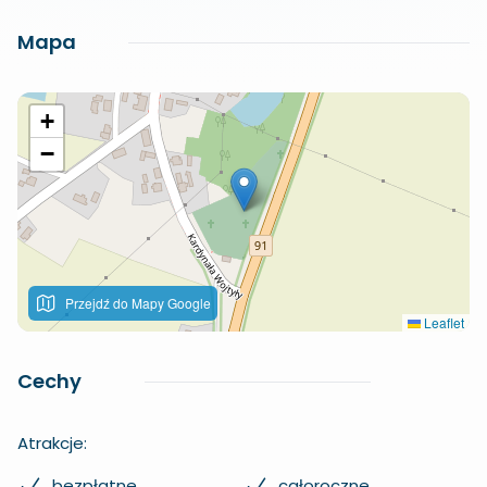
Mapa
+
−
Przejdź do Mapy Google
Leaflet
Cechy
Atrakcje:
bezpłatne
całoroczne