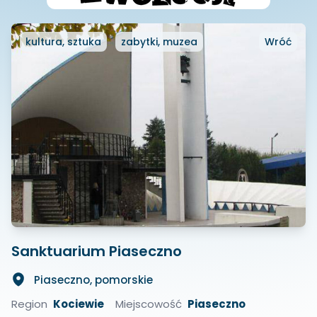
kultura, sztuka
zabytki, muzea
Wróć
Sanktuarium Piaseczno
Piaseczno, pomorskie
Region
Kociewie
Miejscowość
Piaseczno