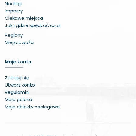
Noclegi
Imprezy
Ciekawe miejsca
Jak i gdzie spędzać czas
Regiony
Miejscowości
Zwiększ czcionkę
Moje konto
Zmniejsz czcionkę
Zaloguj się
Zwiększ odstęp w treści
Utwórz konto
Regulamin
Zmniejsz odstęp w treści
Moja galeria
Moje obiekty noclegowe
Negatywne kolory
Odcienie szarości
Duży kursor