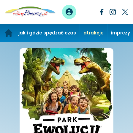
jak i gdzie spędzać czas
atrakcje
imprezy