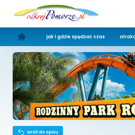
jak i gdzie spędzać czas
atrakc
wróć do opisu