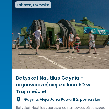
zabawa, rozrywka
Batyskaf Nautilus Gdynia -
najnowocześniejsze kino 5D w
Trójmieście!
Gdynia, Aleja Jana Pawła II 2, pomorskie
Batyskaf Nautilus zaprasza do najnowocześniejszego