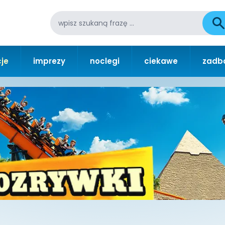
je
imprezy
noclegi
ciekawe
zadba