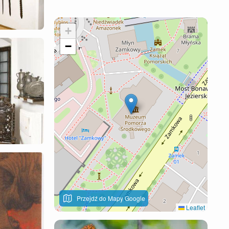
+
−
Przejdź do Mapy Google
Leaflet