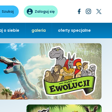
Szukaj
Zaloguj się
j o siebie
galeria
oferty specjalne