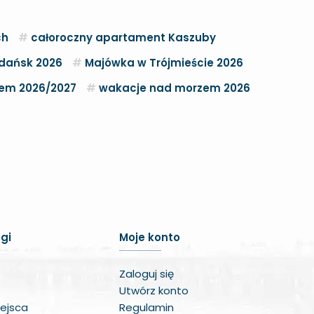
ch
całoroczny apartament Kaszuby
dańsk 2026
Majówka w Trójmieście 2026
zem 2026/2027
wakacje nad morzem 2026
Zwiększ czcionkę
Zmniejsz czcionkę
gi
Moje konto
Zwiększ odstęp w treści
Zaloguj się
Zmniejsz odstęp w treści
Utwórz konto
ejsca
Regulamin
Negatywne kolory