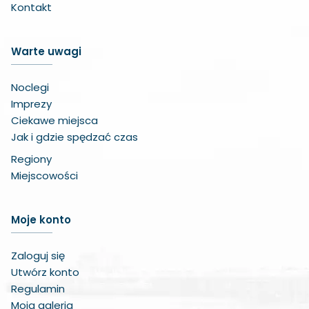
Kontakt
Warte uwagi
Noclegi
Imprezy
Ciekawe miejsca
Jak i gdzie spędzać czas
Regiony
Miejscowości
Zwiększ czcionkę
Moje konto
Zmniejsz czcionkę
Zaloguj się
Zwiększ odstęp w treści
Utwórz konto
Regulamin
Zmniejsz odstęp w treści
Moja galeria