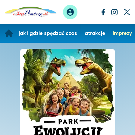
jak i gdzie spędzać czas
atrakcje
imprezy