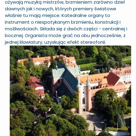
ożywają muzyką mistrzów, brzmieniem zarówno dzieł
dawnych jak i nowych, których premiery światowe
właśnie tu mają miejsce. Katedralne organy to
instrument o niespotykanym brzmieniu, konstrukcji i
możliwościach. Składa się z dwóch części - centralnej i
bocznej. Organista może grać na obu jednocześnie, z
jednej klawiatury, uzyskując efekt stereofonii.