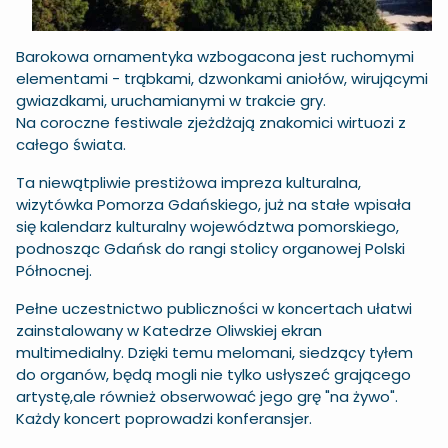
Barokowa ornamentyka wzbogacona jest ruchomymi
elementami - trąbkami, dzwonkami aniołów, wirującymi
gwiazdkami, uruchamianymi w trakcie gry.
Na coroczne festiwale zjeżdżają znakomici wirtuozi z
całego świata.
Ta niewątpliwie prestiżowa impreza kulturalna,
wizytówka Pomorza Gdańskiego, już na stałe wpisała
się kalendarz kulturalny województwa pomorskiego,
podnosząc Gdańsk do rangi stolicy organowej Polski
Północnej.
Pełne uczestnictwo publiczności w koncertach ułatwi
zainstalowany w Katedrze Oliwskiej ekran
multimedialny. Dzięki temu melomani, siedzący tyłem
do organów, będą mogli nie tylko usłyszeć grającego
artystę,ale również obserwować jego grę "na żywo".
Każdy koncert poprowadzi konferansjer.