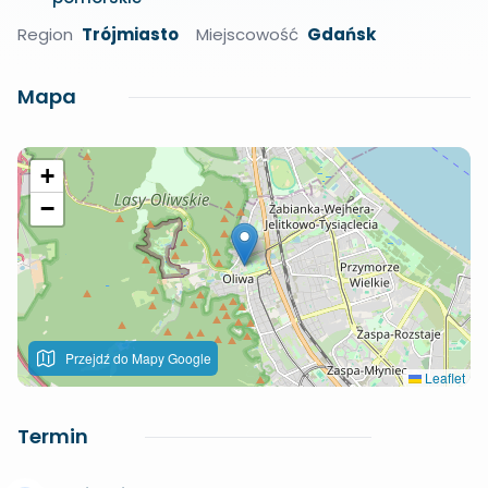
Region
Trójmiasto
Miejscowość
Gdańsk
Mapa
+
−
Przejdź do Mapy Google
Leaflet
Termin