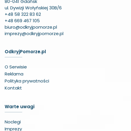
80-041 Gdańsk
ul. Dywizji Wołyńskiej 30B/6
+48 58 322 83 62
+48 669 467 105
biuro@odkryjpomorze.pl
imprezy@odkryjpomorze.pl
OdkryjPomorze.pl
O Serwisie
Reklama
Polityka prywatności
Kontakt
Warte uwagi
Noclegi
Imprezy