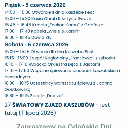
Piątek - 5 czerwca 2026
14:50 – 15:00 Otwarcie II dnia Kaszëbë Fest
15:00 – 15:30 Kasia Chrul i Krystyna Gedzik
15:45 – 16:45 Kapela „Ecekon Karno” z Gdańska
17:00 – 17:40 Kapela „Wiele & Karsin”
18:00 – 18:45 Dawid Zły
Sobota - 6 czerwca 2026
15:00 – 15:15 Otwarcie III dnia Kaszëbë Fest
15:15– 16:00 Zespół Regionalny „Frantówka” z Lęborka
16:10 – 17:10 Rybacka Orkiestra Dęta z Jastarni
17:15 – 17:50 Wspólne śpiewanie piosenek kaszubskich i
biesiadnych
18:00 – 18:15 Uczestnicy warsztatu śpiewu z Joanną
Gostkowską
18:30 – 19:15 Zespół „Drëszë”
27
ŚWIATOWY ZJAZD KASZUBÓW
-
jest
tutaj
(11 lipca 2026)
Zapraszamy na Gdańskie Dni