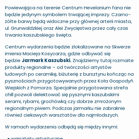
Powiewająca na terenie Centrum Hevelanium fana nie
będzie jedynym symbolem trwającej imprezy. Czarno-
żółte barwy będą widoczne przy głównej arterii miasta,
ul. Grunwaldzkiej oraz Alei Zwycięstwa przez cały czas
trwania kaszubskiego święta.
Centrum wydarzenia będzie zlokalizowane na Skwerze
imienia Macieja Kosycarza, gdzie odbywać się
będzie
Jarmark Kaszubski.
Znajdziemy tutaj rozmaite
produkty regionalne – od twórczości artystów
ludowych po ceramikę, biżuterię z bursztynu kończąc na
pysznościach przygotowywanych przez Koła Gospodyń
Wiejskich z Pomorza. Specjalnie przygotowana strefa
chill pozwoli delektować się pysznymi kaszubskimi
serami, rybami, grochówką czy dobrze zmrożonym
regionalnym piwem. Podczas jarmarku nie zabraknie
również ciekawych warsztatów dla najmłodszych.
W ramach wydarzenia odbędą się między innymi:
●
warsztaty artystyczne,