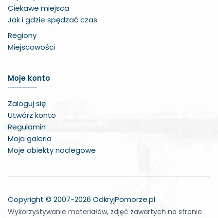
Ciekawe miejsca
Jak i gdzie spędzać czas
Regiony
Miejscowości
Zwiększ czcionkę
Moje konto
Zmniejsz czcionkę
Zaloguj się
Zwiększ odstęp w treści
Utwórz konto
Regulamin
Zmniejsz odstęp w treści
Moja galeria
Moje obiekty noclegowe
Negatywne kolory
Odcienie szarości
Duży kursor
Copyright © 2007-2026 OdkryjPomorze.pl
Wykorzystywanie materiałów, zdjęć zawartych na stronie
Wskaźnik do czytania