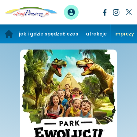
jak i gdzie spędzać czas
atrakcje
imprezy