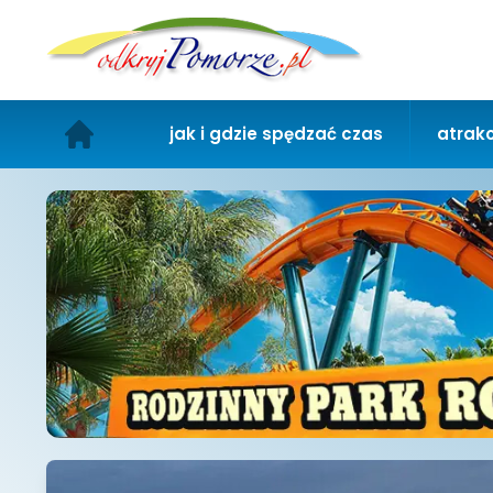
jak i gdzie spędzać czas
atrakc