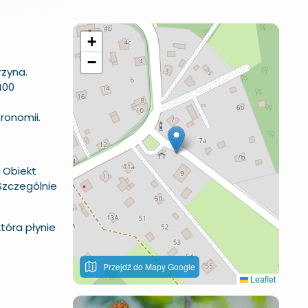
+
−
rzyna
.
400
ronomii.
 Obiekt
Szczególnie
tóra płynie
Przejdź do Mapy Google
Leaflet