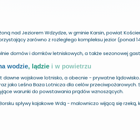
ożoną nad
Jeziorem Wdzydze
, w gminie Karsin, powiat
Koście
korzystający zarówno z rozległego kompleksu jezior (ponad 1
lnie domów i domków letniskowych, a także sezonowej gast
 na wodzie
, lądzie
i w powietrzu
t dawne wojskowe lotnisko, a obecnie - prywatne lądowisko.
oraz jako Leśna Baza Lotnicza dla celów przeciwpożarowych. 
sprzyjące warunki do powstawania prądów wznoszących.
Borsku spływy kajakowe Wdą - malowniczo wijącą się rzeką, k