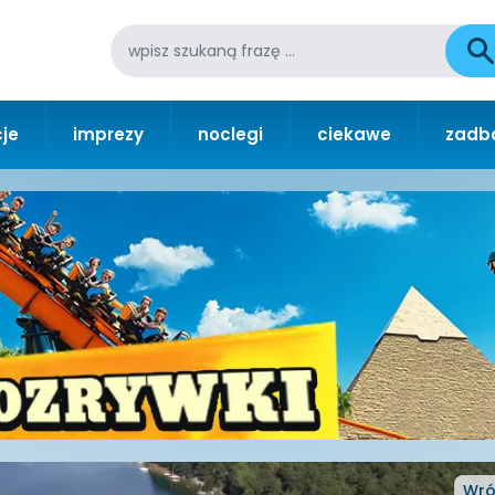
je
imprezy
noclegi
ciekawe
zadba
Wró