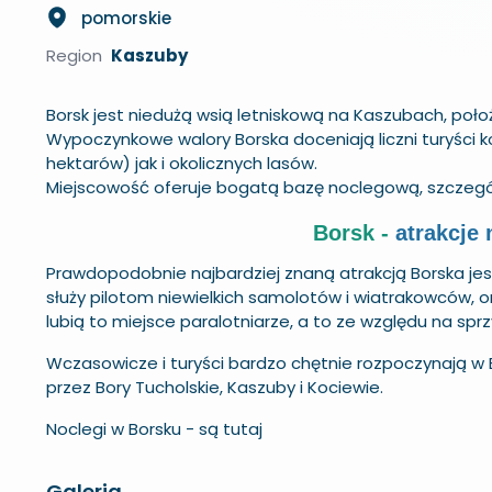
pomorskie
Region
Kaszuby
Borsk jest niedużą wsią letniskową na Kaszubach, poł
Wypoczynkowe walory Borska doceniają liczni turyści 
hektarów) jak i okolicznych lasów.
Miejscowość oferuje bogatą bazę noclegową, szczegó
Borsk -
atrakcje
Prawdopodobnie najbardziej znaną atrakcją Borska jes
służy pilotom niewielkich samolotów i wiatrakowców, 
lubią to miejsce paralotniarze, a to ze względu na 
Wczasowicze i turyści bardzo chętnie rozpoczynają w 
przez Bory Tucholskie, Kaszuby i Kociewie.
Noclegi w Borsku -
są tutaj
Galeria