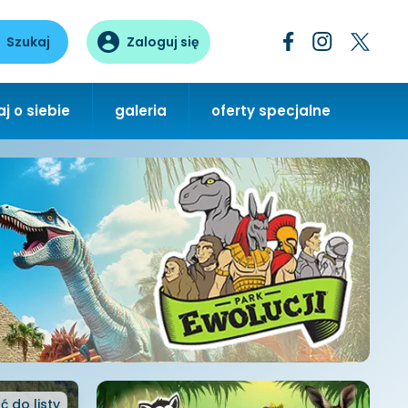
Szukaj
Zaloguj się
j o siebie
galeria
oferty specjalne
ć
do listy