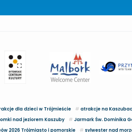
rakcje dla dzieci w Trójmieście
atrakcje na Kaszuba
omki nad jeziorem Kaszuby
Jarmark Św. Dominika G
ów 2026 Trójmiasto i pomorskie
sylwester nad mor