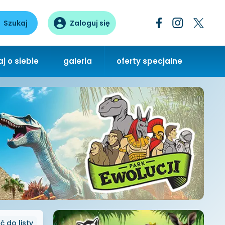
Szukaj
Zaloguj się
j o siebie
galeria
oferty specjalne
ć
do listy