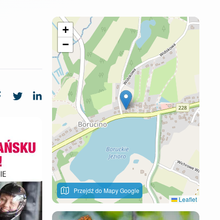
+
−
Przejdź do Mapy Google
Leaflet