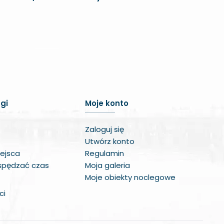
Zwiększ czcionkę
Zmniejsz czcionkę
gi
Moje konto
Zwiększ odstęp w treści
Zaloguj się
Zmniejsz odstęp w treści
Utwórz konto
ejsca
Regulamin
Negatywne kolory
 spędzać czas
Moja galeria
Odcienie szarości
Moje obiekty noclegowe
ci
Duży kursor
Wskaźnik do czytania