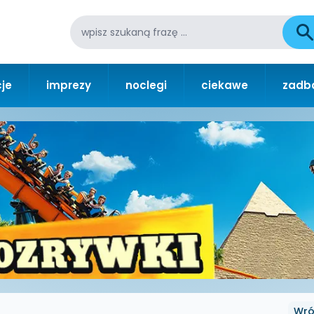
je
imprezy
noclegi
ciekawe
zadba
Wró