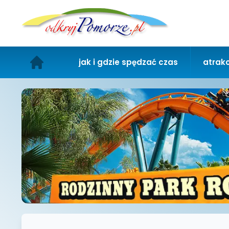
jak i gdzie spędzać czas
atrakc