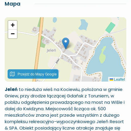
Mapa
+
−
Przejdź do Mapy Google
Leaflet
Jeleń
to nieduża wieś na Kociewiu, położona w gminie
Gniew
, przy drodze łączącej Gdańsk z Toruniem, w
pobliżu odgałęzienia prowadzącego na most na Wiśle i
dalej do Kwidzyna. Miejscowość licząca ok. 500
mieszkańców znana jest przede wszystkim z dużego
kompleksu rekreacyjno-wypoczynkowego
Jeleń Resort
& SPA
. Obiekt posiadający liczne atrakcje znajduje się