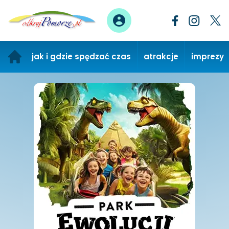
jak i gdzie spędzać czas
atrakcje
imprezy