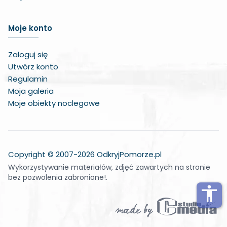
Zwiększ czcionkę
Moje konto
Zmniejsz czcionkę
Zaloguj się
Zwiększ odstęp w treści
Utwórz konto
Regulamin
Zmniejsz odstęp w treści
Moja galeria
Moje obiekty noclegowe
Negatywne kolory
Odcienie szarości
Duży kursor
Copyright © 2007-2026 OdkryjPomorze.pl
Wykorzystywanie materiałów, zdjęć zawartych na stronie
Wskaźnik do czytania
bez pozwolenia zabronione!.
Podkreślone linki
accessibility
Wyłącz animacje