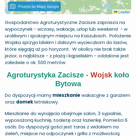
Przejdź do Mapy Google
Leaflet
Gospodarstwo Agroturystyczne Zacisze zaprasza na
wypoczynek - wczasy, wakacje, urlop lub weekend - w
urokliwym i spokojnym miejscu na Kaszubach. Położenie
Wojska sprzyja bliskim i dalszym wycieczkom do lasów,
które sięgają aż po horyzont. W okolicy nie brak także
jezior, a najbliższe - z plażą i kąpieliskim - oddalone jest
zaledwie o ok. 500 metrów.
Agroturystyka Zacisze -
Wojsk
koło
Bytowa
Do dyspozycji mamy
mieszkanie
wakacyjne z garażem
oraz
domek
letniskowy.
Mieszkanie do wynajęcia obejmuje salon, 3 sypialnie,
wyposażoną kuchnię, toaletę oraz łazienkę. Pomieści 6
osób. Do dyspozycji gości jest taras z widokiem na
zieleń, miejsce na odpoczynek i grilla z
możliwością