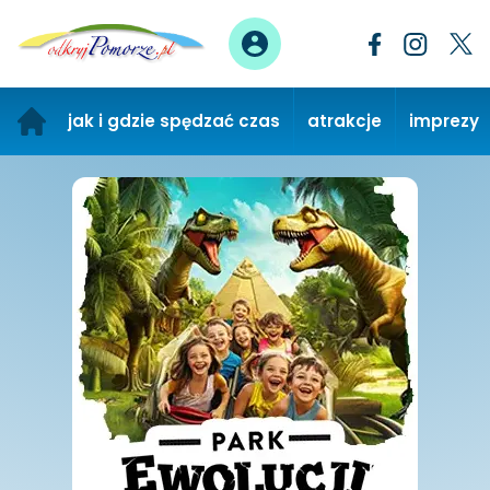
jak i gdzie spędzać czas
atrakcje
imprezy