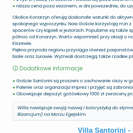
●
niższa cena poza sezonem, w dni powszednie, do uz
Okolice
Konarzyn
oferują doskonałe warunki do aktywn
spokojnego wypoczynku. Nasi Goście korzystają m.in z
spacerów czy kąpieli w jeziorach. Popularne są także s
północ od Konarzyn. Warto wspomnieć przy okazji o no
Kiszewie.
Piękna przyroda regionu przyciąga również pasjonatów 
białe oraz żurawie. Wytrwali dostrzegą także rzadkie pta
🛈 Dodatkowe informacje
●
Goście Santorini są proszeni o zachowanie ciszy w g
●
Palenie oraz organizacja imprez i przyjęć są zabroni
●
Obowiązuje depozyt gotówkowy 1000 zł zwracany pr
Willa nawiązuje swoją nazwą i kolorystyką do słynn
Bizancjum) na Morzu Egejskim.
Villa Santorini