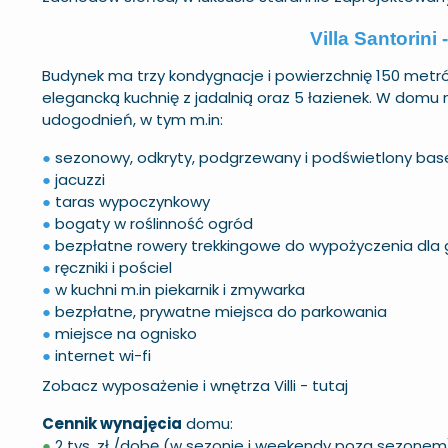
Villa Santorini 
Budynek ma trzy kondygnacje i powierzchnię 150 metró
elegancką kuchnię z jadalnią oraz 5 łazienek. W domu
udogodnień, w tym m.in:
●
sezonowy, odkryty, podgrzewany i podświetlony bas
●
jacuzzi
●
taras wypoczynkowy
●
bogaty w roślinność ogród
●
bezpłatne rowery trekkingowe do wypożyczenia dla 
●
ręczniki i pościel
●
w kuchni m.in piekarnik i zmywarka
●
bezpłatne, prywatne miejsca do parkowania
●
miejsce na ognisko
●
internet wi-fi
Zobacz wyposażenie i wnętrza Villi -
tutaj
Cennik wynajęcia
domu:
●
2 tys. zł /dobę (w sezonie i weekendy poza sezonem