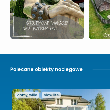
Polecane obiekty noclegowe
domy, wille
slow life