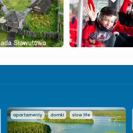
apartamenty
domki
slow life