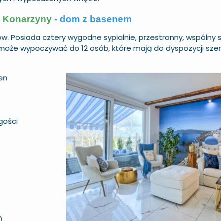
-
Konarzyny
- dom z basenem
w. Posiada cztery wygodne sypialnie, przestronny, wspólny s
 może wypoczywać do 12 osób, które mają do dyspozycji sze
en
gości
)