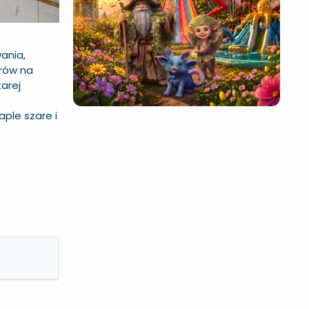
ania,
trów na
arej
ple szare i