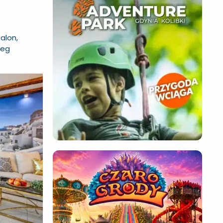
alon,
reg