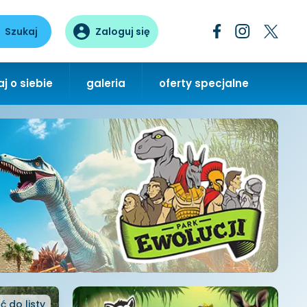
Szukaj
Zaloguj się
j o siebie
galeria
oferty specjalne
ć
do listy