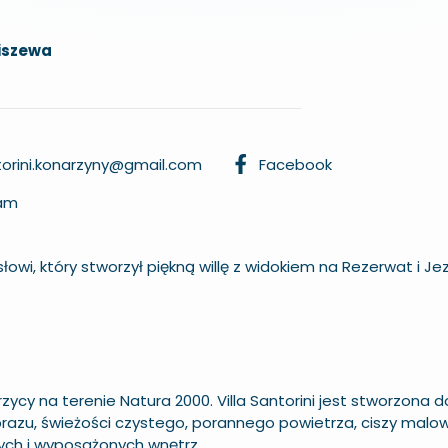
iszewa
ntorini.konarzyny@gmail.com
Facebook
ram
wi, który stworzył piękną willę z widokiem na Rezerwat i Jez
ycy na terenie Natura 2000. Villa Santorini jest stworzona d
razu, świeżości czystego, porannego powietrza, ciszy malo
ych i wyposażonych wnętrz.