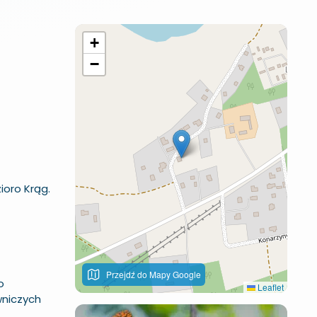
+
−
ioro Krąg.
Przejdź do Mapy Google
o
Leaflet
wniczych