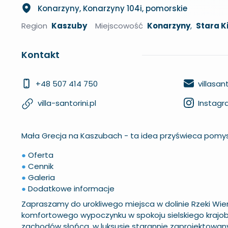
Konarzyny, Konarzyny 104i, pomorskie
Region
Kaszuby
Miejscowość
Konarzyny
,
Stara K
Kontakt
+48 507 414 750
villasa
villa-santorini.pl
Instag
Mała Grecja na Kaszubach - ta idea przyświeca pomysło
●
Oferta
●
Cennik
●
Galeria
●
Dodatkowe informacje
Zapraszamy do urokliwego miejsca w dolinie Rzeki Wierz
komfortowego wypoczynku w spokoju sielskiego krajob
zachodów słońca, w luksusie starannie zaprojektowan