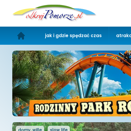
jak i gdzie spędzać czas
atrakc
domy, wille
slow life