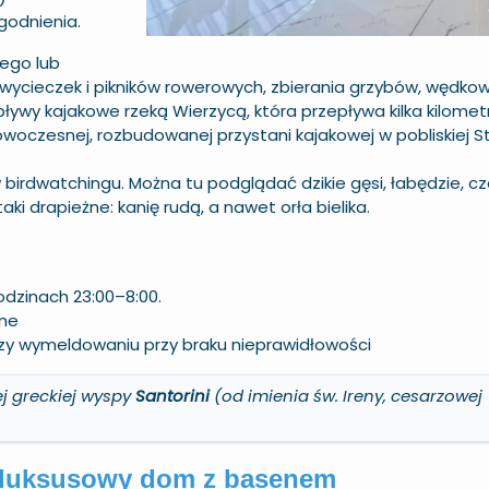
godnienia.
ego lub
 wycieczek i pikników rowerowych, zbierania grzybów, wędkow
pływy kajakowe rzeką Wierzycą, która przepływa kilka kilome
woczesnej, rozbudowanej przystani kajakowej w pobliskiej St
birdwatchingu. Można tu podglądać dzikie gęsi, łabędzie, cza
ki drapieżne: kanię rudą, a nawet orła bielika.
odzinach 23:00–8:00.
one
zy wymeldowaniu przy braku nieprawidłowości
ej greckiej wyspy
Santorini
(od imienia św. Ireny, cesarzowej
 - luksusowy dom z basenem