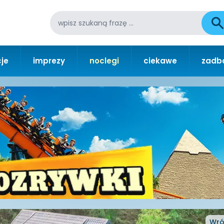
je
imprezy
noclegi
ciekawe
zadba
Wró