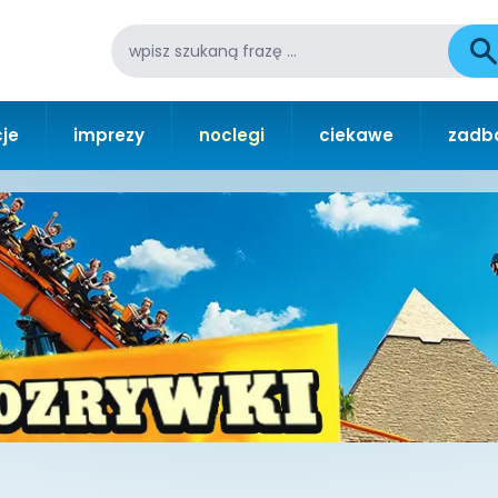
je
imprezy
noclegi
ciekawe
zadba