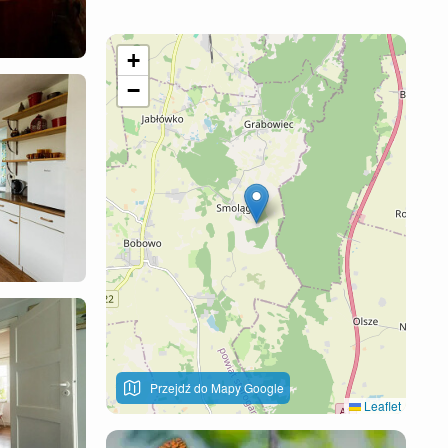
+
−
Przejdź do Mapy Google
Leaflet