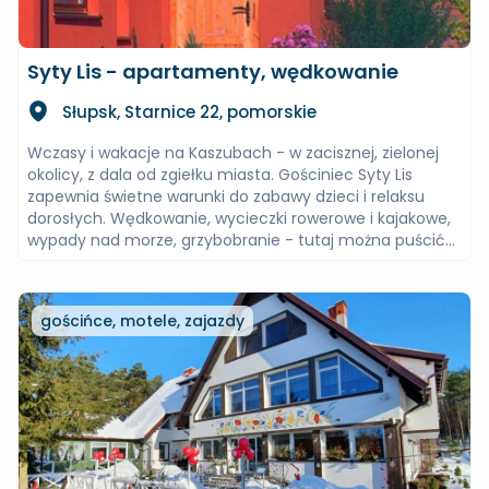
Syty Lis - apartamenty, wędkowanie
Słupsk, Starnice 22, pomorskie
Wczasy i wakacje na Kaszubach - w zacisznej, zielonej
okolicy, z dala od zgiełku miasta. Gościniec Syty Lis
zapewnia świetne warunki do zabawy dzieci i relaksu
dorosłych. Wędkowanie, wycieczki rowerowe i kajakowe,
wypady nad morze, grzybobranie - tutaj można puścić...
gościńce, motele, zajazdy