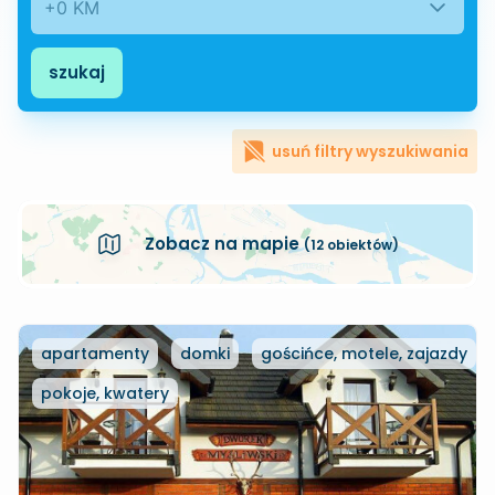
+0 KM
szukaj
usuń filtry wyszukiwania
Zobacz na mapie
(12 obiektów)
apartamenty
domki
gościńce, motele, zajazdy
pokoje, kwatery