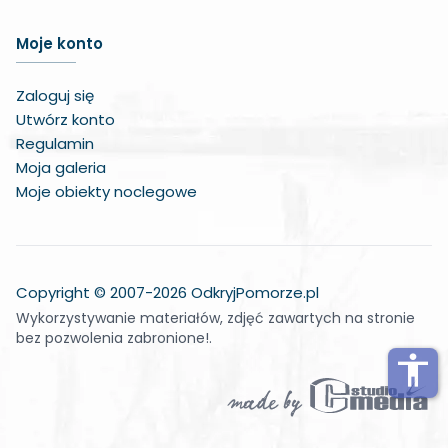
Zwiększ czcionkę
Moje konto
Zmniejsz czcionkę
Zaloguj się
Zwiększ odstęp w treści
Utwórz konto
Regulamin
Zmniejsz odstęp w treści
Moja galeria
Moje obiekty noclegowe
Negatywne kolory
Odcienie szarości
Duży kursor
Copyright © 2007-2026 OdkryjPomorze.pl
Wykorzystywanie materiałów, zdjęć zawartych na stronie
Wskaźnik do czytania
bez pozwolenia zabronione!.
Podkreślone linki
accessibility
Wyłącz animacje