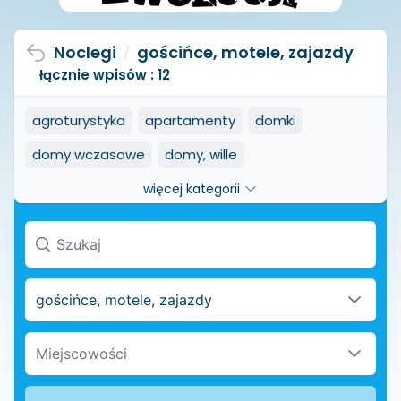
Noclegi
gościńce, motele, zajazdy
/
łącznie wpisów : 12
agroturystyka
apartamenty
domki
domy wczasowe
domy, wille
dworki, pałace, zamki
więcej kategorii
gościńce, motele, zajazdy
hostele, internaty, schroniska
hotele
mieszkania wakacyjne
ośrodki szkoleniowe
gościńce, motele, zajazdy
ośrodki wypoczynkowe
pensjonaty
Miejscowości
pokoje, kwatery
pola namiotowe, kempingi
slow life
SPA
wczasy zdrowotne