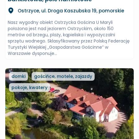
Ostrzyce, ul. Droga Kaszubska 19, pomorskie
Nasz wygodny obiekt Ostrzycka Gościna U Maryli
położona jest nad jeziorem Ostrzyckim, około 150
metrów od brzegu, plaży, kąpieliska i wypożyczalni
sprzętu wodnego. Sklasyfikowany przez Polską Federację
Turystyki Wiejskiej „Gospodarstwa Gościnne” w
Warszawie dysponuje...
domki
gościńce, motele, zajazdy
pokoje, kwatery