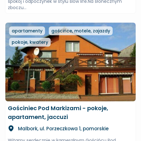
spokój i odpoczynek w stylu slow life.Na słonecznym
zboczu...
apartamenty
gościńce, motele, zajazdy
pokoje, kwatery
Gościniec Pod Markizami - pokoje,
apartament, jaccuzi
Malbork, ul. Porzeczkowa 1, pomorskie
Witamy serdecznie w kameralnym Gościńcu Pod