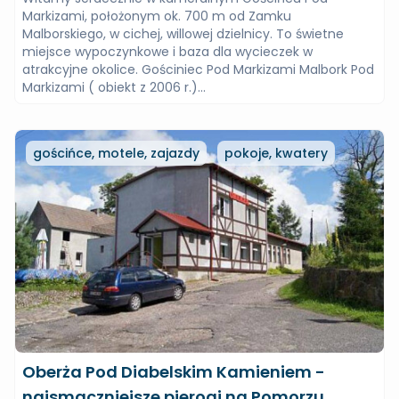
Markizami, położonym ok. 700 m od Zamku
Malborskiego, w cichej, willowej dzielnicy. To świetne
miejsce wypoczynkowe i baza dla wycieczek w
atrakcyjne okolice. Gościniec Pod Markizami Malbork Pod
Markizami ( obiekt z 2006 r.)...
gościńce, motele, zajazdy
pokoje, kwatery
Oberża Pod Diabelskim Kamieniem -
najsmaczniejsze pierogi na Pomorzu