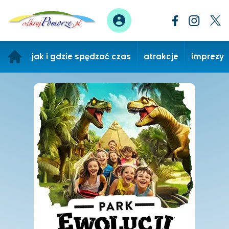
jak i gdzie spędzać czas
atrakcje
imprezy