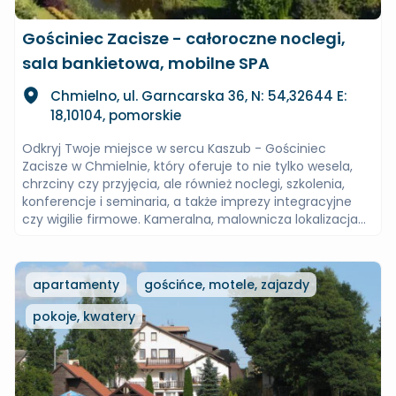
Gościniec Zacisze - całoroczne noclegi,
sala bankietowa, mobilne SPA
Chmielno, ul. Garncarska 36, N: 54,32644 E:
18,10104, pomorskie
Odkryj Twoje miejsce w sercu Kaszub - Gościniec
Zacisze w Chmielnie, który oferuje to nie tylko wesela,
chrzciny czy przyjęcia, ale również noclegi, szkolenia,
konferencje i seminaria, a także imprezy integracyjne
czy wigilie firmowe. Kameralna, malownicza lokalizacja...
apartamenty
gościńce, motele, zajazdy
pokoje, kwatery