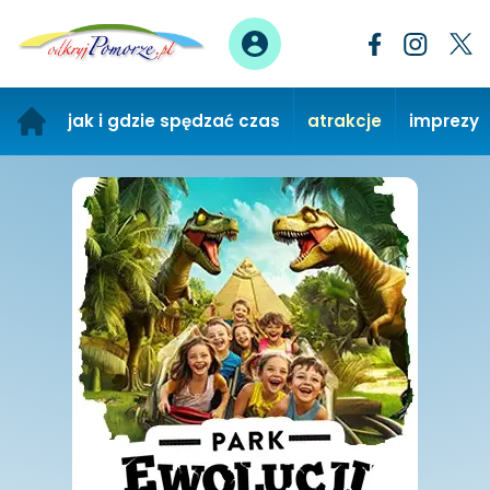
jak i gdzie spędzać czas
atrakcje
imprezy