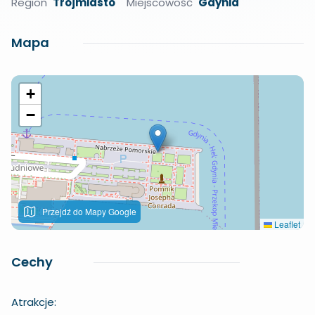
Region
Trójmiasto
Miejscowość
Gdynia
Mapa
+
−
Przejdź do Mapy Google
Leaflet
Cechy
Atrakcje: