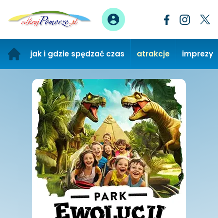
jak i gdzie spędzać czas
atrakcje
imprezy