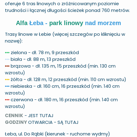
oferuje 6 tras linowych o zróżnicowanym poziomie
trudności i łącznej długości ścieżek ponad 760 metrów.
Alfa
Łeba -
park linowy
nad morzem
Trasy linowe w Łebie (więcej szczegów po kliknięciu w
nazwę):
zielona
- dł. 78 m, 9 przeszkód
•••
biała
- dł. 88 m, 13 przeszkód
•
•
•
brązowa
- dł. 135 m, 15 przeszkód (min. 130 cm
•
•
•
wzrostu)
żółta
- dł. 128 m, 12 przeszkód (min. 110 cm wzrostu)
•
•
•
niebieska
- dł. 160 cm, 16 przeszkód (min. 140 cm
•
•
•
wzrostu)
czerwona
- dł. 180 m, 16 przeszkód (min. 140 cm
•
•
•
wzrostu)
CENNIK
-
JEST TUTAJ
GODZINY
OTWARCIA -
SĄ TUTAJ
Łeba, ul. Do Rąbki (kierunek - ruchome wydmy)