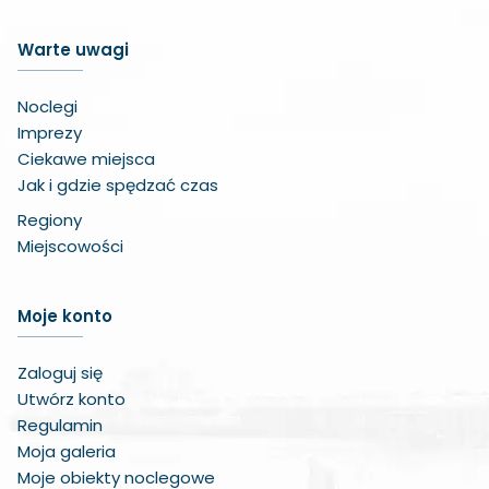
Warte uwagi
Noclegi
Imprezy
Ciekawe miejsca
Jak i gdzie spędzać czas
Regiony
Miejscowości
Zwiększ czcionkę
Moje konto
Zmniejsz czcionkę
Zaloguj się
Zwiększ odstęp w treści
Utwórz konto
Regulamin
Zmniejsz odstęp w treści
Moja galeria
Moje obiekty noclegowe
Negatywne kolory