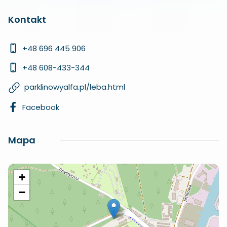
Kontakt
+48 696 445 906
+48 608-433-344
parklinowyalfa.pl/leba.html
Facebook
Mapa
+
−