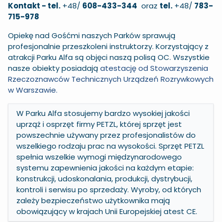
Kontakt - tel.
+48/
608-433-344
oraz
tel.
+48/
783-
715-978
Opiekę nad Gośćmi naszych Parków sprawują
profesjonalnie przeszkoleni instruktorzy. Korzystający z
atrakcji Parku Alfa są objęci naszą polisą OC. Wszystkie
nasze obiekty posiadają
atestację od S
towarzyszenia
Rzeczoznawców Technicznych Urządzeń Rozrywkowych
w Warszawie.
W Parku Alfa stosujemy bardzo wysokiej jakości
uprząż i osprzęt firmy PETZL, której sprzęt jest
powszechnie używany przez profesjonalistów do
wszelkiego rodzaju prac na wysokości. Sprzęt PETZL
spełnia wszelkie wymogi międzynarodowego
systemu zapewnienia jakości na każdym etapie:
konstrukcji, udoskonalania, produkcji, dystrybucji,
kontroli i serwisu po sprzedaży. Wyroby, od których
zależy bezpieczeństwo użytkownika mają
obowiązujący w krajach Unii Europejskiej atest CE.