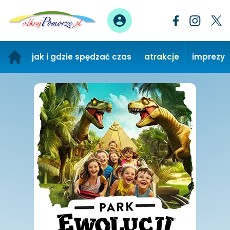
jak i gdzie spędzać czas
atrakcje
imprezy