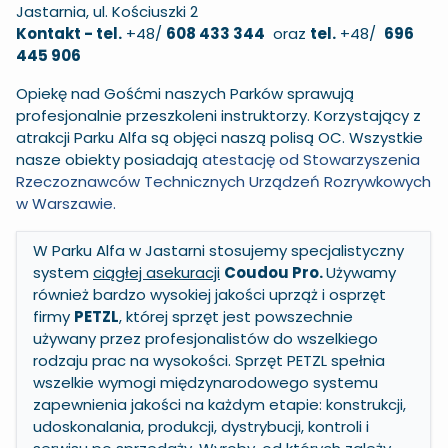
Jastarnia, ul. Kościuszki 2
Kontakt - tel.
+48/
608 433 344
oraz
tel.
+48/
696
445 906
Opiekę nad Gośćmi naszych Parków sprawują
profesjonalnie przeszkoleni instruktorzy. Korzystający z
atrakcji Parku Alfa są objęci naszą polisą OC. Wszystkie
nasze obiekty posiadają
atestację od S
towarzyszenia
Rzeczoznawców Technicznych Urządzeń Rozrywkowych
w Warszawie.
W Parku Alfa w Jastarni stosujemy specjalistyczny
system
ciągłej asekuracji
Coudou Pro
.
Używamy
również bardzo wysokiej jakości uprząż i osprzęt
firmy
PETZL
, której sprzęt jest powszechnie
używany przez profesjonalistów do wszelkiego
rodzaju prac na wysokości. Sprzęt PETZL spełnia
wszelkie wymogi międzynarodowego systemu
zapewnienia jakości na każdym etapie: konstrukcji,
udoskonalania, produkcji, dystrybucji, kontroli i