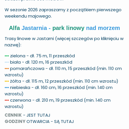
W sezonie 2026 zapraszamy z początkiem pierwszego
weekendu majowego.
Alfa
Jastarnia -
park linowy
nad morzem
Trasy linowe w Jastarni (więcej szczegów po kliknięciu w
nazwę):
zielona
- dł. 75 m, 11 przeszkód
•••
biała
- dł. 120 m, 16 przeszkód
•
•
•
pomarańczowa
- dł. 110 m, 15 przeszkód (min. 110 cm
•
•
•
wzrostu)
żółta
- dł. 115 m, 12 przeszkód (min. 110 cm wzrostu)
•
•
•
niebieska
- dł. 160 cm, 16 przeszkód (min. 140 cm
•
•
•
wzrostu)
czerwona
- dł. 210 m, 19 przeszkód (min. 140 cm
•
•
•
wzrostu)
CENNIK
-
JEST TUTAJ
GODZINY
OTWARCIA -
SĄ TUTAJ