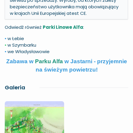
serwisu po sprzedaży. Wyroby, od których zależy
bezpieczeństwo użytkownika mają obowiązujący
w krajach Unii Europejskiej atest CE.
Odwiedź również
Parki Linowe Alfa
:
w Łebie
•
w Szymbarku
•
we Władysławowie
•
Zabawa w
Parku Alfa
w Jastarni - przyjemnie
na świeżym powietrzu!
Galeria