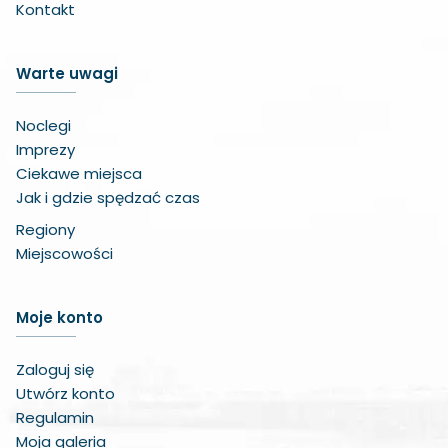
Kontakt
Warte uwagi
Noclegi
Imprezy
Ciekawe miejsca
Jak i gdzie spędzać czas
Regiony
Miejscowości
Zwiększ czcionkę
Moje konto
Zmniejsz czcionkę
Zaloguj się
Zwiększ odstęp w treści
Utwórz konto
Regulamin
Zmniejsz odstęp w treści
Moja galeria