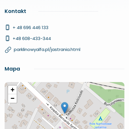
Kontakt
+ 48 696 446 133
+48 608-433-344
parklinowyalfa.pl/jastrania.html
Mapa
+
−