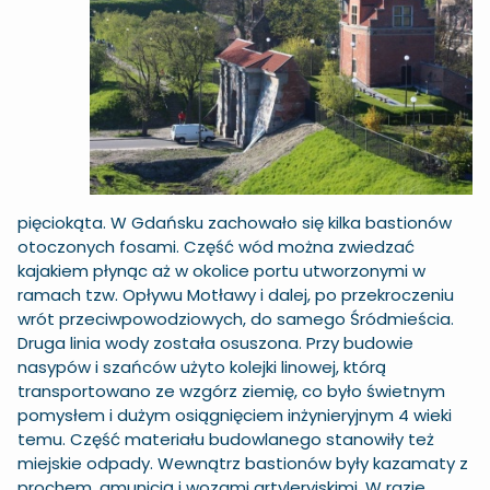
pięciokąta. W Gdańsku zachowało się kilka bastionów
otoczonych fosami. Część wód można zwiedzać
kajakiem płynąc aż w okolice portu utworzonymi w
ramach tzw. Opływu Motławy i dalej, po przekroczeniu
wrót przeciwpowodziowych, do samego Śródmieścia.
Druga linia wody została osuszona. Przy budowie
nasypów i szańców użyto kolejki linowej, którą
transportowano ze wzgórz ziemię, co było świetnym
pomysłem i dużym osiągnięciem inżynieryjnym 4 wieki
temu. Część materiału budowlanego stanowiły też
miejskie odpady. Wewnątrz bastionów były kazamaty z
prochem, amunicją i wozami artyleryjskimi. W razie