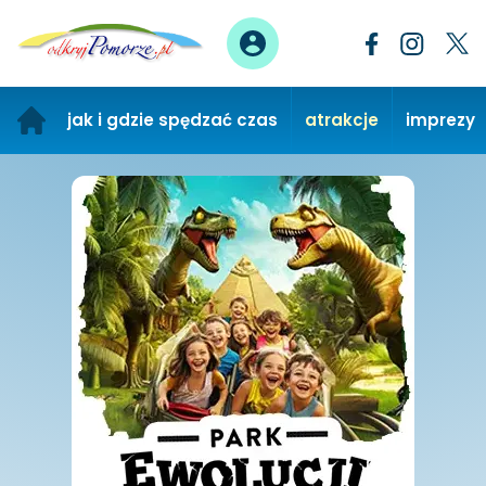
jak i gdzie spędzać czas
atrakcje
imprezy