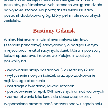
potrzeby, po ślimakowatych tarasach wciągano działa
na wysokie szańce. Na początku XX wieku Prusacy
posadzili dodatkowo głóg, który pełnił rolę naturalnych
zasieków.
Bastiony Gdańsk
Walory historyczne i widokowe opływu Motławy
(szerokie panoramy) zdecydowały o podjęciu w tym
miejscu prac rewitalizacyjnych, dzięki którym powstały
ścieżki spacerowe i rowerowe. Kolejne inwestycje
pozwoliły na:
wyrównanie skarp bastionów: Św. Gertrudy i Żubr
•
wytyczenie nowych ścieżek oraz uporządkowanie
•
najbliższego otoczenia
instalację oświetlenia, ławek i leżanek
•
posadowienie 5 replik XVIII wiecznych armat wałowych
•
zamonotwanie kilku lunet do obserwacji okolicy
•
Wspomniane armaty, choć odtworzone w uzgodnieniu