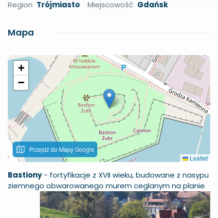
Region
Trójmiasto
Miejscowość
Gdańsk
Mapa
+
−
Przejdź do Mapy Google
Leaflet
Bastiony
- fortyfikacje z XVII wieku, budowane z nasypu
ziemnego obwarowanego murem
ceglanym na planie