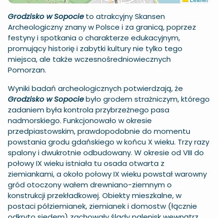
Grodzisko w Sopocie
to atrakcyjny Skansen
Archeologiczny znany w Polsce i za granicą, poprzez
festyny i spotkania o charakterze edukacyjnym,
promujący historię i zabytki kultury nie tylko tego
miejsca, ale także wczesnośredniowiecznych
Pomorzan.
Wyniki badań archeologicznych potwierdzają, że
Grodzisko w Sopocie
było grodem strażniczym, którego
zadaniem była kontrola przybrzeżnego pasa
nadmorskiego. Funkcjonowało w okresie
przedpiastowskim, prawdopodobnie do momentu
powstania grodu gdańskiego w końcu X wieku. Trzy razy
spalony i dwukrotnie odbudowany. W okresie od VIII do
połowy IX wieku istniała tu osada otwarta z
ziemiankami, a około połowy IX wieku powstał warowny
gród otoczony wałem drewniano-ziemnym o
konstrukcji przekładkowej. Obiekty mieszkalne, w
postaci półziemianek, ziemianek i domostw (łącznie
odkryto siedem) zachowały ślady palenisk wewnątrz.