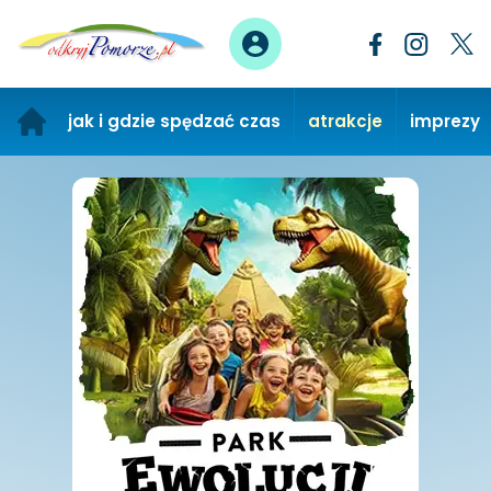
jak i gdzie spędzać czas
atrakcje
imprezy