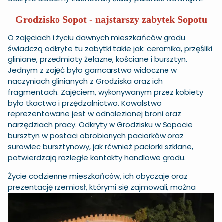
Grodzisko Sopot - najstarszy zabytek Sopotu
O zajęciach i życiu dawnych mieszkańców grodu
świadczą odkryte tu zabytki takie jak: ceramika, przęśliki
gliniane, przedmioty żelazne, kościane i bursztyn.
Jednym z zajęć było garncarstwo widoczne w
naczyniach glinianych z Grodziska oraz ich
fragmentach. Zajęciem, wykonywanym przez kobiety
było tkactwo i przędzalnictwo. Kowalstwo
reprezentowane jest w odnalezionej broni oraz
narzędziach pracy. Odkryty w Grodzisku w Sopocie
bursztyn w postaci obrobionych paciorków oraz
surowiec bursztynowy, jak również paciorki szklane,
potwierdzają rozległe kontakty handlowe grodu.
Życie codzienne mieszkańców, ich obyczaje oraz
prezentację rzemiosł, którymi się
zajmowali, można