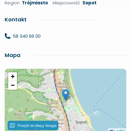
Region
Trójmiasto
Miejscowość
Sopot
Kontakt
58 340 66 00
Mapa
+
−
Przejdź do Mapy Google
Leaflet