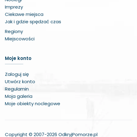
Imprezy
Ciekawe miejsca
Jak i gdzie spędzać czas
Regiony
Miejscowości
Zwiększ czcionkę
Moje konto
Zmniejsz czcionkę
Zaloguj się
Zwiększ odstęp w treści
Utwórz konto
Regulamin
Zmniejsz odstęp w treści
Moja galeria
Moje obiekty noclegowe
Negatywne kolory
Odcienie szarości
Duży kursor
Copyright © 2007-2026 OdkryjPomorze.pl