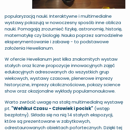
popularyzacją nauki. Interaktywne i multimedialne
wystawy pokazują w nowoczesny sposób inne oblicza
nauki. Pomagają zrozumieć fizykę, astronomię, historię,
matematykę czy biologię. Nauka poprzez samodzielne
eksperymentowanie i zabawę - to podstawowe
założenia Hewelianum.
W ofercie Hevelianum jest kilka znakomitych wystaw
stałych oraz liczne propozycje innowacyjnych zajęć
edukacyjnych adresowanych do wszystkich grup
wiekowych, wystawy czasowe, plenerowe imprezy
historyczne, imprezy okolicznościowe, pokazy science
show oraz okazjonalne wykłady popularnonaukowe.
Warto zwrócić uwagę na stałą multimedialną wystawę
pt.
"Wehikuł Czasu - Człowiek i pocisk"
(wstęp
bezpłatny). Składa się na nią 14 stałych ekspozycji,
które są prezentowane w zabytkowych,
odrestaurowanych obiektach pofortecznych. Dzięki tej