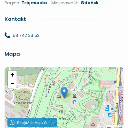
Region
Trójmiasto
Miejscowość
Gdańsk
Kontakt
58 742 33 52
Mapa
+
−
Przejdź do Mapy Google
Leaflet