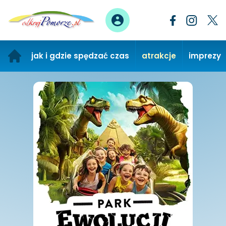
jak i gdzie spędzać czas
atrakcje
imprezy