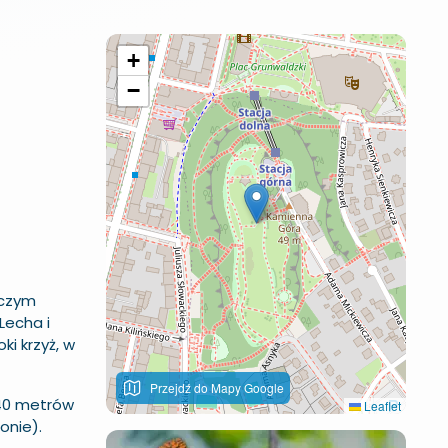
+
−
iczym
Lecha i
i krzyż, w
Przejdź do Mapy Google
40 metrów
Leaflet
onie).