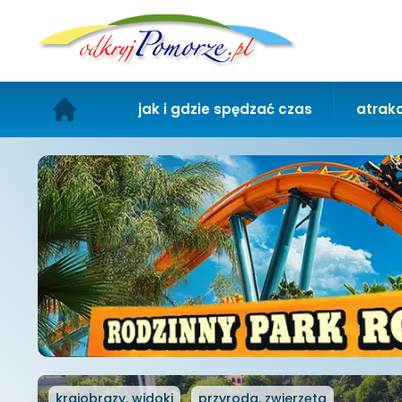
jak i gdzie spędzać czas
atrakc
krajobrazy, widoki
przyroda, zwierzęta