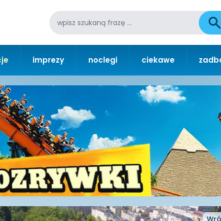
je
imprezy
noclegi
ciekawe
zadba
Wró