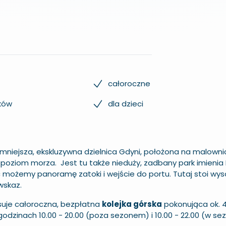
całoroczne
ków
dla dzieci
jmniejsza, ekskluzywna dzielnica Gdyni, położona na malown
oziom morza. Jest tu także nieduży, zadbany park imienia 
 możemy panoramę zatoki i wejście do portu. Tutaj stoi wysok
wskaz.
suje całoroczna, bezpłatna
kolejka górska
pokonująca ok. 
godzinach 10.00 - 20.00 (poza sezonem) i 10.00 - 22.00 (w sez