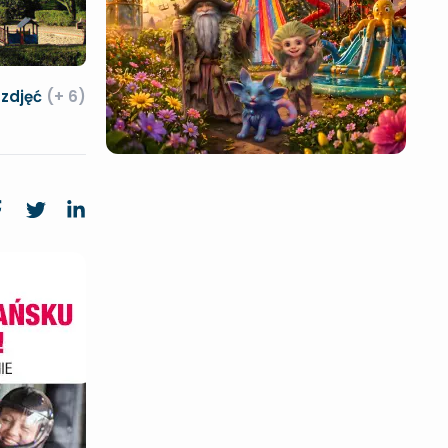
 zdjęć
(+ 6)