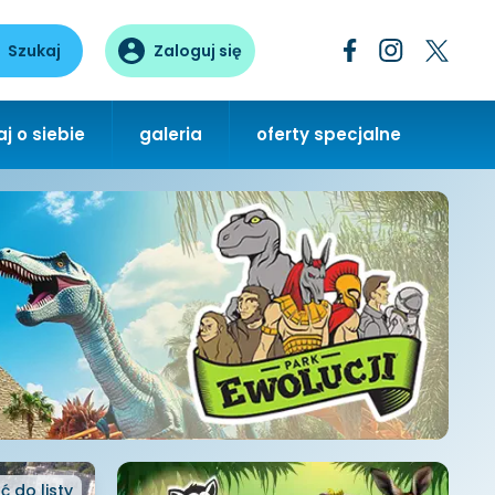
Szukaj
Zaloguj się
j o siebie
galeria
oferty specjalne
ć
do listy