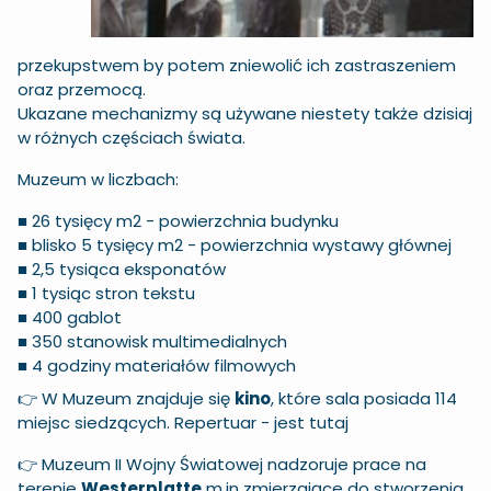
przekupstwem by potem zniewolić ich zastraszeniem
oraz przemocą.
Ukazane mechanizmy są używane niestety także dzisiaj
w różnych częściach świata.
Muzeum w liczbach:
■ 26 tysięcy m2 - powierzchnia budynku
■ blisko 5 tysięcy m2 - powierzchnia wystawy głównej
■ 2,5 tysiąca eksponatów
■ 1 tysiąc stron tekstu
■ 400 gablot
■ 350 stanowisk multimedialnych
■ 4 godziny materiałów filmowych
👉 W Muzeum znajduje się
kino
, które sala posiada 114
miejsc siedzących. Repertuar -
jest tutaj
👉 Muzeum II Wojny Światowej nadzoruje prace na
terenie
Westerplatte
m.in zmierzające do stworzenia