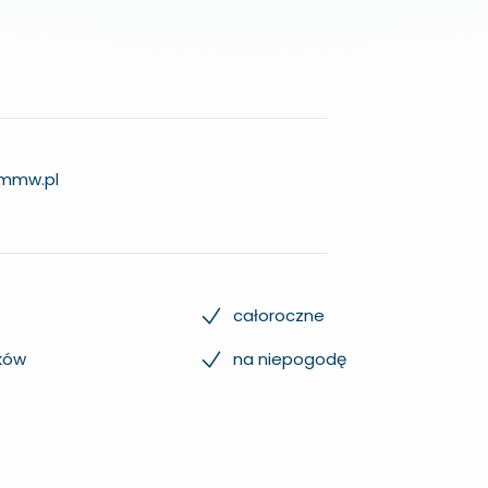
mmw.pl
całoroczne
ków
na niepogodę