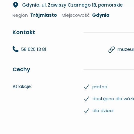
Gdynia, ul. Zawiszy Czarnego 1B, pomorskie
Region
Trójmiasto
Miejscowość
Gdynia
Kontakt
58 620 13 81
muzeu
Cechy
Atrakcje:
płatne
dostępne dla wóz
dla dzieci