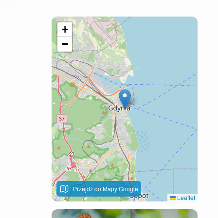
+
−
Przejdź do Mapy Google
Leaflet