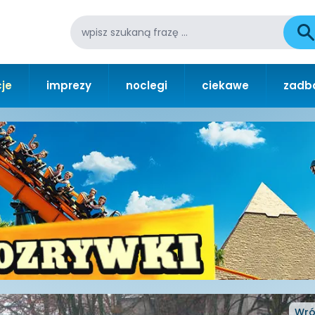
je
imprezy
noclegi
ciekawe
zadba
Wró