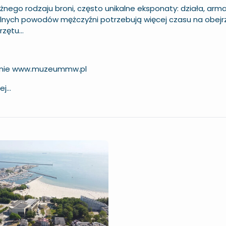
żnego rodzaju broni, często unikalne eksponaty: działa, arma
ralnych powodów mężczyźni potrzebują więcej czasu na obejrz
zętu...
onie
www.muzeummw.pl
...