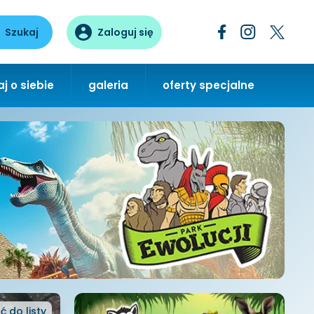
Szukaj
Zaloguj się
j o siebie
galeria
oferty specjalne
ć
do listy