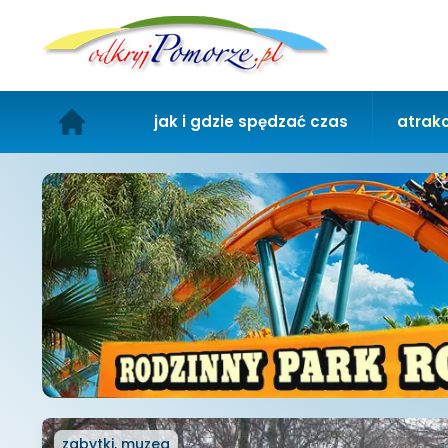
jak i gdzie spędzać czas
atrakc
zabytki, muzea