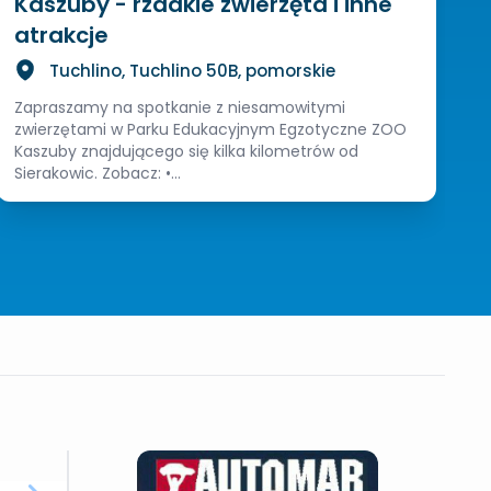
Kaszuby - rzadkie zwierzęta i inne
atrakcje
Tuchlino, Tuchlino 50B, pomorskie
Zapraszamy na spotkanie z niesamowitymi
zwierzętami w Parku Edukacyjnym Egzotyczne ZOO
Kaszuby znajdującego się kilka kilometrów od
Sierakowic. Zobacz: •...