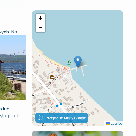
+
−
wych. Na
n lub
ylega ok.
Przejdź do Mapy Google
Leaflet