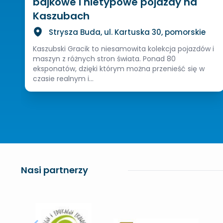
bajkowe i nietypowe pojazdy na
Kaszubach
Strysza Buda, ul. Kartuska 30, pomorskie
Kaszubski Gracik to niesamowita kolekcja pojazdów i
maszyn z różnych stron świata. Ponad 80
eksponatów, dzięki którym można przenieść się w
czasie realnym i...
Nasi partnerzy