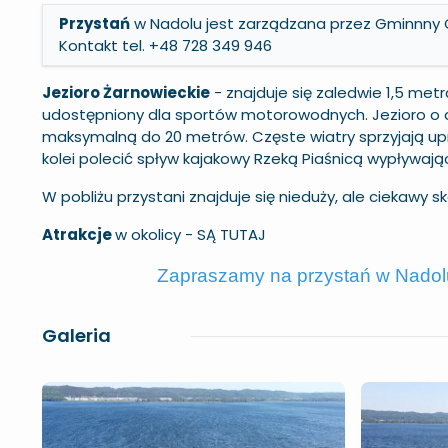
Przystań
w Nadolu jest zarządzana przez Gminnny O
Kontakt tel. +48 728 349 946
Jezioro Żarnowieckie
- znajduje się zaledwie 1,5 me
udostępniony dla sportów motorowodnych. Jezioro o dłu
maksymalną do 20 metrów. Częste wiatry sprzyjają upra
kolei polecić spływ kajakowy Rzeką Piaśnicą wypływają
W pobliżu przystani znajduje się nieduży, ale ciekawy 
Atrakcje
w okolicy -
SĄ TUTAJ
Zapraszamy na przystań w Nado
Galeria