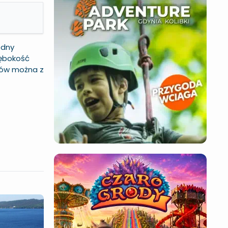
odny
łębokość
aków można z