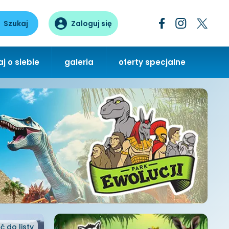
Szukaj
Zaloguj się
j o siebie
galeria
oferty specjalne
ć
do listy