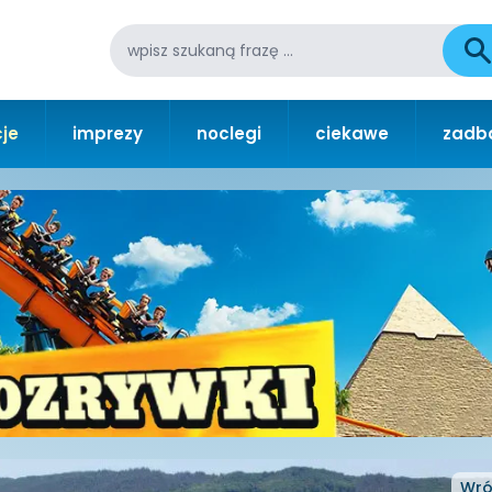
je
imprezy
noclegi
ciekawe
zadba
Wró