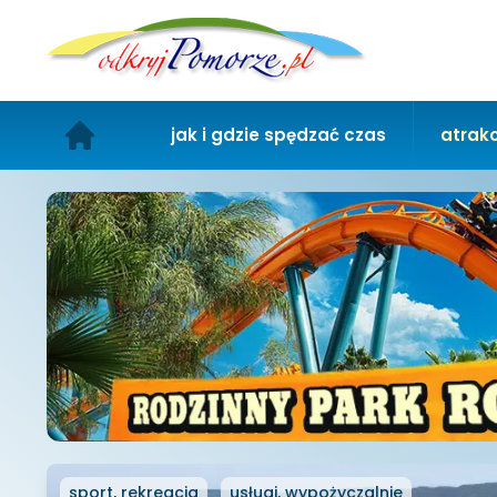
jak i gdzie spędzać czas
atrakc
sport, rekreacja
usługi, wypożyczalnie