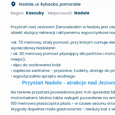
Nadole, ul. Rybacka, pomorskie
Region
Kaszuby
Miejscowość
Nadole
Przystań nad Jeziorem Żarnowieckim w Nadolu jest ciek
obiekt służący rekreacji i aktywnemu wypoczynkowi nad
ok. 70 metrowy, stały pomost, przy którym cumuje ele
•
wycieczkowy Nadolanin
ok. 30 metrowy pomost pływający dla jachtów i mot
•
miejsc),
slipu do wodowania łodzi
•
zaplecze sanitarne - prysznice, toalety, dostęp do p
•
wypożyczalnia sprzętu wodnego
•
Przystań Nadole - atrakcje nad Jezi
Na terenie przystani prowadzona jest m.in sprzedaż b
motorówkami. Można także wykupić pozwolenie na amato
100 metrowa piaszczysta plaża - w czasie sezonu strz
Wygody dopełnia mała gastronomia - nieduży bar z wid