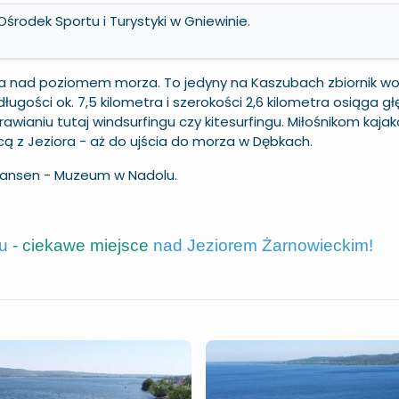
środek Sportu i Turystyki w
Gniewinie
.
tra nad poziomem morza. To jedyny na Kaszubach zbiornik w
gości ok. 7,5 kilometra i szerokości 2,6 kilometra osiąga g
wianiu tutaj windsurfingu czy kitesurfingu. Miłośnikom kaj
cą z Jeziora - aż do ujścia do morza w Dębkach.
skansen -
Muzeum w Nadolu
.
lu
- ciekawe miejsce
nad Jeziorem Żarnowieckim!