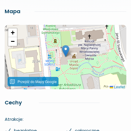
Mapa
+
−
Przejdź do Mapy Google
Leaflet
Cechy
Atrakcje:
bezpłatne
całoroczne