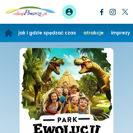
jak i gdzie spędzać czas
atrakcje
imprezy