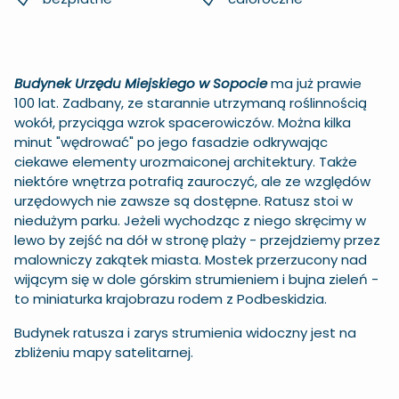
Budynek Urzędu Miejskiego w Sopocie
ma już prawie
100 lat. Zadbany, ze starannie utrzymaną roślinnością
wokół, przyciąga wzrok spacerowiczów. Można kilka
minut "wędrować" po jego fasadzie odkrywając
ciekawe elementy urozmaiconej architektury. Także
niektóre wnętrza potrafią zauroczyć, ale ze względów
urzędowych nie zawsze są dostępne. Ratusz stoi w
niedużym parku. Jeżeli wychodząc z niego skręcimy w
lewo by zejść na dół w stronę plaży - przejdziemy przez
malowniczy zakątek miasta. Mostek przerzucony nad
wijącym się w dole górskim strumieniem i bujna zieleń -
to miniaturka krajobrazu rodem z Podbeskidzia.
Budynek ratusza i zarys strumienia widoczny jest na
zbliżeniu mapy satelitarnej.