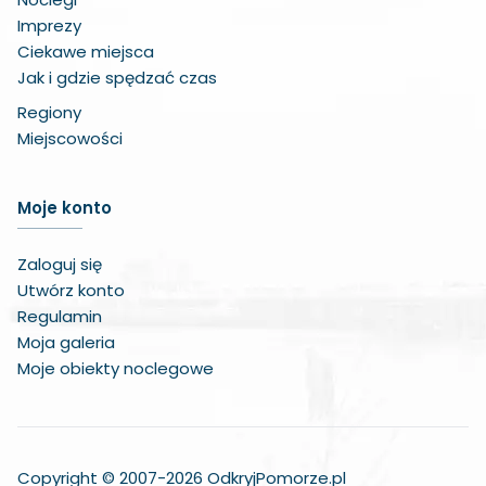
Imprezy
Ciekawe miejsca
Jak i gdzie spędzać czas
Regiony
Miejscowości
Zwiększ czcionkę
Moje konto
Zmniejsz czcionkę
Zaloguj się
Zwiększ odstęp w treści
Utwórz konto
Regulamin
Zmniejsz odstęp w treści
Moja galeria
Moje obiekty noclegowe
Negatywne kolory
Odcienie szarości
Duży kursor
Copyright © 2007-2026 OdkryjPomorze.pl