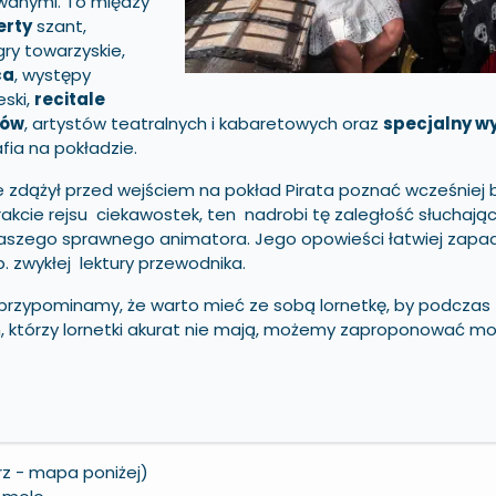
wanymi. To między
erty
szant,
 gry towarzyskie,
ca
, występy
eski,
recitale
rów
, artystów teatralnych i kabaretowych oraz
specjalny wy
fia na pokładzie.
ie zdążył przed wejściem na pokład Pirata poznać wcześniej b
rakcie rejsu ciekawostek, ten nadrobi tę zaległość słuchają
szego sprawnego animatora. Jego opowieści łatwiej zapa
p. zwykłej lektury przewodnika.
i przypominamy, że warto mieć ze sobą lornetkę, by podczas
ym, którzy lornetki akurat nie mają, możemy zaproponować m
rz - mapa poniżej)