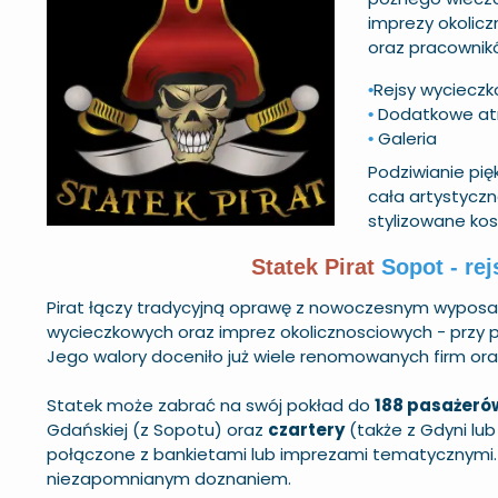
imprezy okolicz
oraz pracownikó
Rejsy wycieczk
•
Dodatkowe at
•
Galeria
•
Podziwianie pi
cała artystyczn
stylizowane ko
Statek Pirat
Sopot - re
Pirat łączy tradycyjną oprawę z nowoczesnym wyposa
wycieczkowych oraz imprez okolicznosciowych - przy 
Jego walory doceniło już wiele renomowanych firm oraz 
Statek może zabrać na swój pokład do
188 pasażeró
Gdańskiej (z Sopotu) oraz
czartery
(także z Gdyni lu
połączone z bankietami lub imprezami tematycznymi.
niezapomnianym doznaniem.