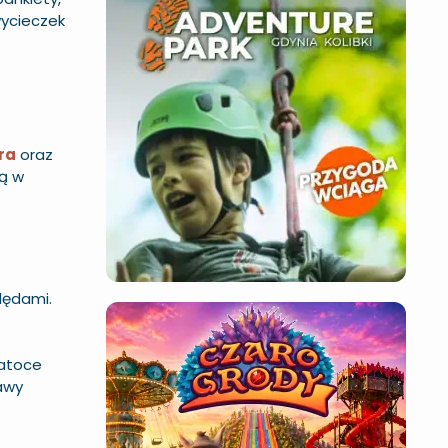
wycieczek
ra
oraz
ną w
lędami.
Zatoce
awy