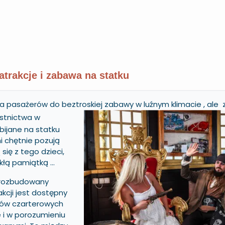
atrakcje i zabawa na statku
za pasażerów do beztroskiej
zabawy w luźnym klimacie , ale 
stnictwa w
bijane na statku
i chętnie pozują
 się z tego dzieci,
ykłą pamiątką …
 rozbudowany
kcji jest dostępny
sów czarterowych
e i w porozumieniu