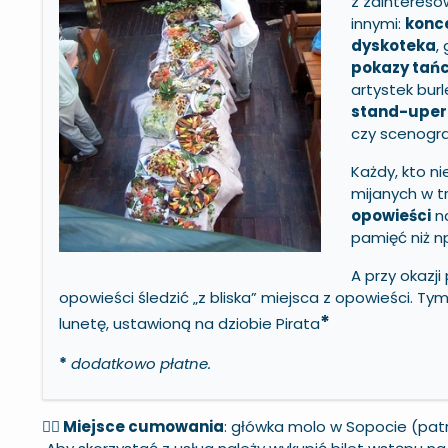
z zaintereso
innymi:
konc
dyskoteka
,
pokazy tań
artystek burl
stand-upe
czy scenogra
Każdy, kto n
mijanych w t
opowieści
na
pamięć niż n
A przy okazj
opowieści śledzić „z bliska” miejsca z opowieści. T
*
lunetę, ustawioną na dziobie Pirata
*
dodatkowo płatne.
🏴‍☠️ Miejsce cumowania
: główka molo w Sopocie (pat