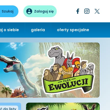
Szukaj
Zaloguj się
j o siebie
galeria
oferty specjalne
ć
do listy