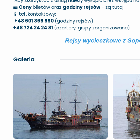
Aby skorzystać z usług należy wykupić
bilet wstępu n
🎫 Ceny
biletów oraz
godziny rejsów
-
są tutaj
📱 tel.
kontaktowy:
+48 601 865 550
(godziny rejsów)
+48 724 24 24 81
(czartery, grupy zorganizowane)
Rejsy wycieczkowe z Sopo
Galeria