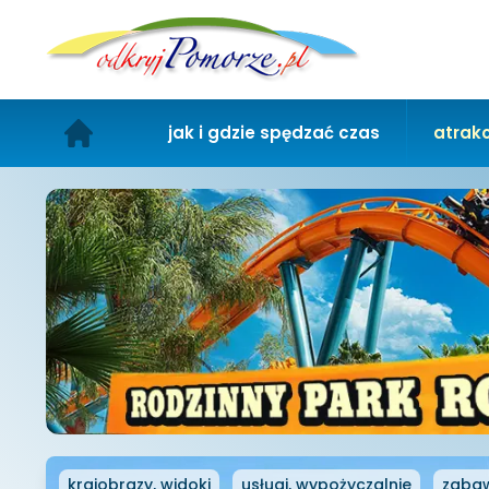
jak i gdzie spędzać czas
atrakc
krajobrazy, widoki
usługi, wypożyczalnie
zabaw