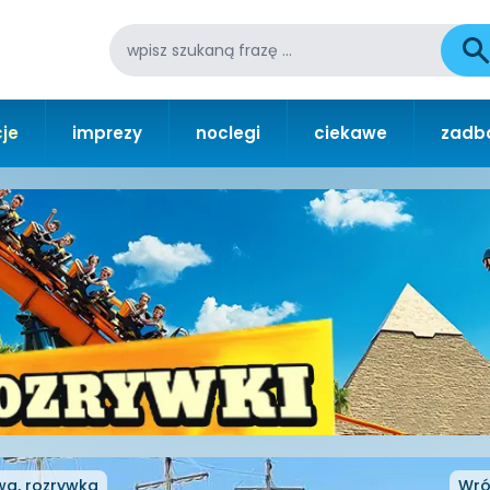
je
imprezy
noclegi
ciekawe
zadba
a, rozrywka
Wró