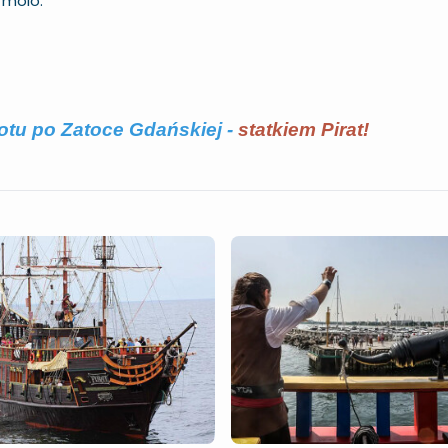
a molo
.
tu po Zatoce Gdańskiej -
statkiem Pirat!