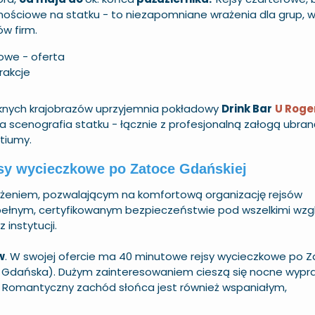
nościowe na statku - to niezapomniane wrażenia dla grup, 
w firm.
owe - oferta
rakcje
ęknych krajobrazów uprzyjemnia pokładowy
Drink Bar
U Roge
a scenografia statku - łącznie z profesjonalną załogą ubra
stiumy.
jsy wycieczkowe po Zatoce Gdańskiej
żeniem, pozwalającym na komfortową organizację rejsów
pełnym, certyfikowanym bezpieczeństwie pod wszelkimi wzg
instytucji.
w
. W swojej ofercie ma 40 minutowe rejsy wycieczkowe po 
b Gdańska). Dużym zainteresowaniem cieszą się nocne wypr
 Romantyczny zachód słońca jest również wspaniałym,