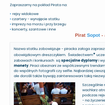
Zapraszamy na pokład Pirata na:
rejsy widokowe
•
czartery - wynajęcie statku
•
imprezy na morzu i przy brzegu
•
koncerty, szantowe i inne
•
Pirat
Sopot
- 
Nazwa statku zobowiązuje - piracka załoga zapras
*
obowiązkowym dreszczykiem. Świadectwem
ucze
zabawach i konkursach są
specjalne dyplomy
i wy
monety
. Piraci obeznani ze współczesnymi trendam
do wspólnych fotografii czy selfie. Najbardziej cieszą
ale dorośli także bywają zainteresowani taką niezw
Szczególnie
wachlarz atra
podczas rej
- na życzeni