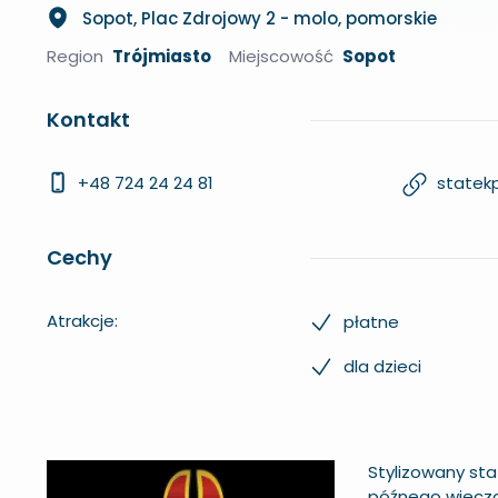
Sopot, Plac Zdrojowy 2 - molo, pomorskie
Region
Trójmiasto
Miejscowość
Sopot
Kontakt
+48 724 24 24 81
statekp
Cechy
Atrakcje:
płatne
dla dzieci
Stylizowany sta
późnego wiecz