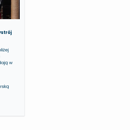
strój
liżej
c
dają w
orską