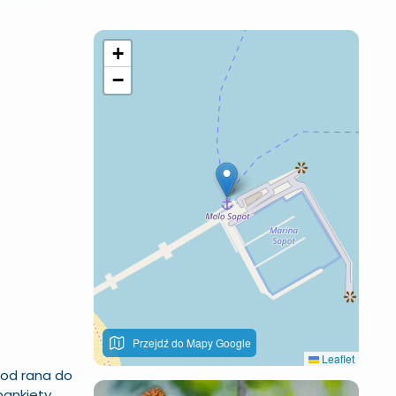
+
−
Przejdź do Mapy Google
Leaflet
 od rana do
bankiety,