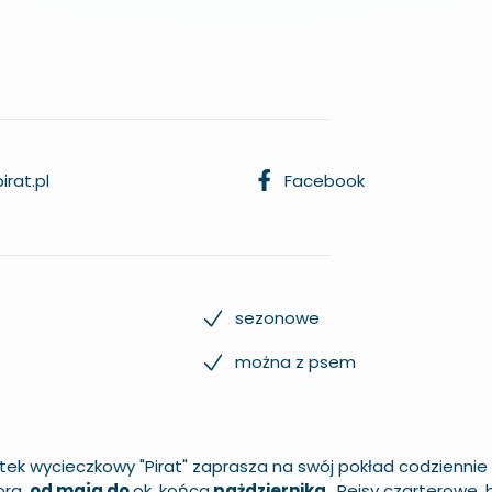
irat.pl
Facebook
sezonowe
można z psem
tek wycieczkowy "Pirat" zaprasza na swój pokład codziennie
ora,
od maja do
ok. końca
pażdziernika.
Rejsy czarterowe, 