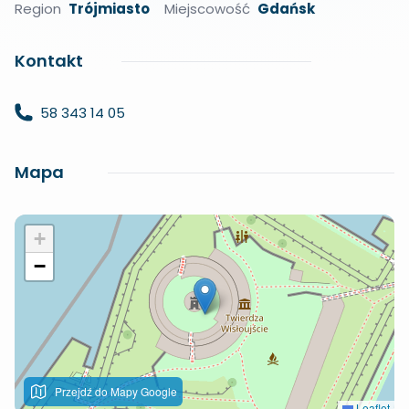
Region
Trójmiasto
Miejscowość
Gdańsk
Kontakt
58 343 14 05
Mapa
+
−
Przejdź do Mapy Google
Leaflet