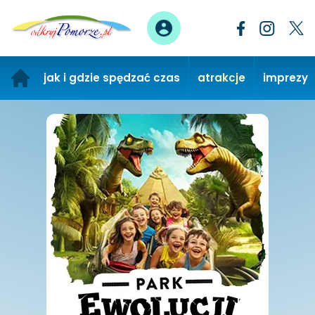
jak i gdzie spędzać czas
atrakcje
imprezy