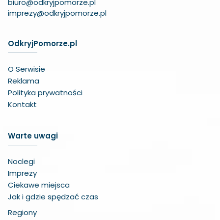
biuro@odkryjpomorze.pl
imprezy@odkryjpomorze.pl
OdkryjPomorze.pl
O Serwisie
Reklama
Polityka prywatności
Kontakt
Warte uwagi
Noclegi
Imprezy
Ciekawe miejsca
Jak i gdzie spędzać czas
Regiony