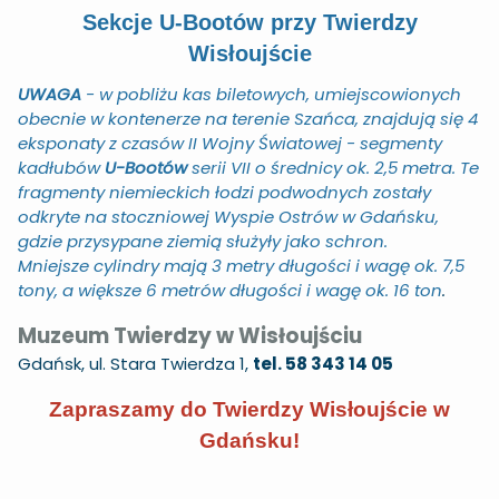
Sekcje U-Bootów przy Twierdzy
Wisłoujście
UWAGA
- w pobliżu kas biletowych, umiejscowionych
obecnie w kontenerze na terenie Szańca, znajdują się 4
eksponaty z czasów II Wojny Światowej - segmenty
kadłubów
U-Bootów
serii VII o średnicy ok. 2,5 metra. Te
fragmenty niemieckich łodzi podwodnych zostały
odkryte na stoczniowej Wyspie Ostrów w Gdańsku,
gdzie przysypane ziemią służyły jako schron.
Mniejsze cylindry mają 3 metry długości i wagę ok. 7,5
tony, a większe 6 metrów długości i wagę ok. 16 ton
.
Muzeum Twierdzy w Wisłoujściu
Gdańsk, ul. Stara Twierdza 1,
tel. 58 343 14 05
Zapraszamy do Twierdzy Wisłoujście w
Gdańsku!