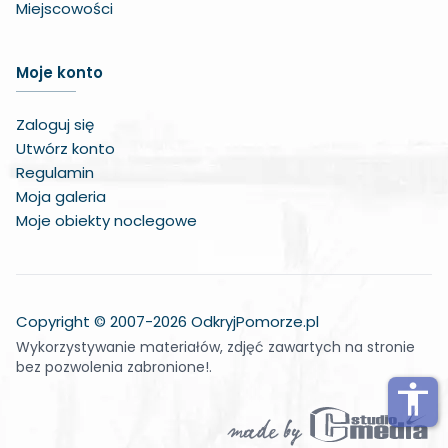
Miejscowości
Zwiększ czcionkę
Moje konto
Zmniejsz czcionkę
Zaloguj się
Zwiększ odstęp w treści
Utwórz konto
Regulamin
Zmniejsz odstęp w treści
Moja galeria
Moje obiekty noclegowe
Negatywne kolory
Odcienie szarości
Duży kursor
Copyright © 2007-2026 OdkryjPomorze.pl
Wykorzystywanie materiałów, zdjęć zawartych na stronie
Wskaźnik do czytania
bez pozwolenia zabronione!.
Podkreślone linki
accessibility
Wyłącz animacje