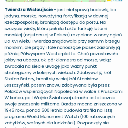
Twierdza Wisłoujście
- jest nietypową budowlą, bo
jedyną, morską, nowożytną fortyfikacją w dawnej
Rzeczpospolitej, broniącą dostępu do portu. Na
szczycie wieży, która pełniła także funkcję latarni
morskiej (najstarszej w Polsce) rozpalano w nocy ogień.
Do XVI wieku Twierdza znajdowała przy samym brzegu
morskim, ale prądy i fale nanoszące piasek zasłoniły ją
później Półwyspem Westerplatte. Choć pozostawała
jakby na uboczu, ok. pół kilometra od morza, wciąż
zwracała na siebie uwagę jako ważny punkt
strategiczny w kolejnych wiekach. Zdobywał ją król
Stefan Batory, bronił się w niej król Stanisław
Leszczyński, potem znowu zdobywana była przez
Polaków wspierających Napoleona w walce z Prusakami.
W końcu, po I Wojnie Światowej utraciła ostatecznie
swoje znaczenie militarne. Bardzo mocno zniszczona w
1945 roku, ponad 500 letnia budowla trafiła na listę
programu World Monument Watch (100 ratowanych
zabytków, ważnych dla ludzkości). Rozpoczęły sie