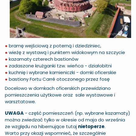
●
bramę wejściową z poterną i dziedziniec,
●
wieżę z wystawą i punktem widokowym na szczycie
●
kazamaty czterech bastionów
●
zadaszone krużganki tzw. wieńca - działobitni
●
kuchnię i wybrane kamieniczki - domki oficerskie
●
bastiony Fortu Carré otoczonego przez fosę
Docelowo w domkach oficerskich przewidziano
pomieszczenia użytkowe oraz sale wystawowe i
warsztatowe.
UWAGA
- część pomieszczeń (np. wybrane kazamaty)
można zwiedzać tylko w okresie od maja do września
ze względu na hibernujące tutaj
nietoperze
.
Warto przy okazji wspomnieć, że szczególnie