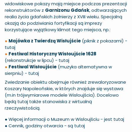
widowiskowe pokazy mają miejsce podczas prezentacji
rekonstruktorów z
Garnizonu Gdańsk
, odtwarzających
realia życia gdańskich żołnierzy z XVIII wieku. Specjalną
okazją do podziwiania fortyfikacji są imprezy
korzystujące wyjątkowy klimat tego miejsca, np.:
●
Majówka z Twierdzą Wisłujście
(piknik z pokazami) -
tutaj
●
Festiwal Historyczny Wisłoujście 1628
(rekonstrukcje w lipcu) -
tutaj
●
Festiwal Wisłoujście
(muzyka alternatywna w
sierpniu) -
tutaj
Zwiedzanie obiektu obejmuje również zrewaloryzowane
Koszary Napoleońskie, w których znajduje się wystawa
(m.in trójwymiarowe modele Wisłoujścia). Docelowo
będą tutaj także stanowiska z wirtualną
rzeczywistością.
● Więcej informacji o Muzeum w Wisłoujściu -
jest tutaj
● Cennik, godziny otwarcia -
są tutaj