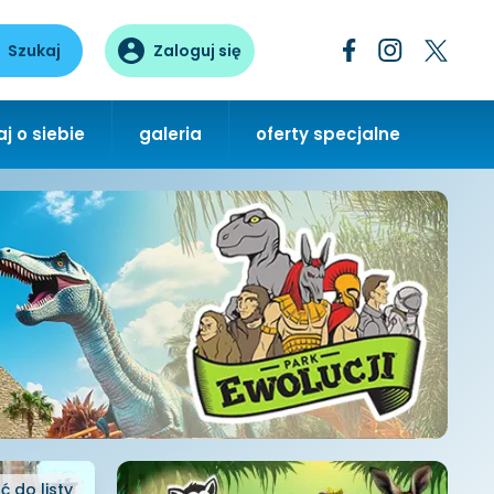
Szukaj
Zaloguj się
j o siebie
galeria
oferty specjalne
ć
do listy