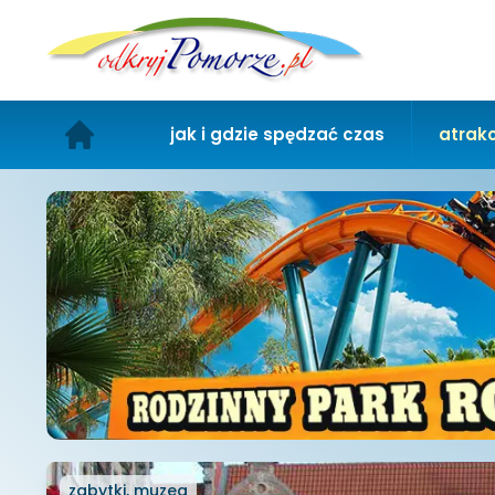
jak i gdzie spędzać czas
atrakc
zabytki, muzea