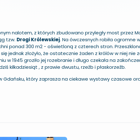
onym nalotem, z których zbudowano przyległy most przez M
ąg tzw.
Drogi Królewskiej
. Na ówczesnych robiła ogromne w
hni ponad 300 m2 - oświetloną z czterech stron. Przeszklon
ię jednak złożyło, że ostatecznie żaden z królów w niej nie z
iu w 1945 groziło jej rozebranie i długo czekała na zakończe
 kilkadziesiąt , z prawie dwustu, rzeźb i płaskorzeźb.
w Gdańsku, który zaprasza na ciekawe wystawy czasowe or