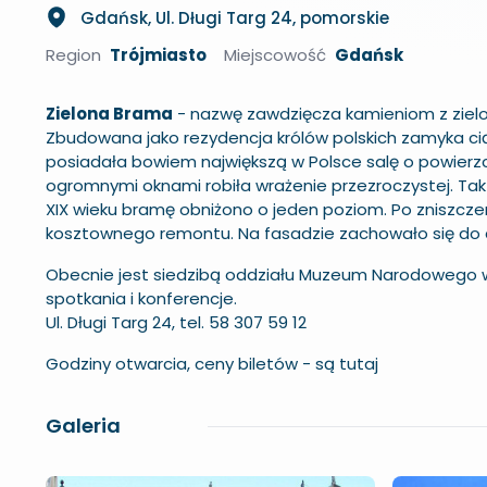
Gdańsk, Ul. Długi Targ 24, pomorskie
Region
Trójmiasto
Miejscowość
Gdańsk
Zielona Brama
- nazwę zawdzięcza kamieniom z ziel
Zbudowana jako rezydencja królów polskich zamyka ci
posiadała bowiem największą w Polsce salę o powierzc
ogromnymi oknami robiła wrażenie przezroczystej. Tak s
XIX wieku bramę obniżono o jeden poziom. Po zniszczen
kosztownego remontu. Na fasadzie zachowało się do dziś
Obecnie jest siedzibą oddziału Muzeum Narodowego 
spotkania i konferencje.
Ul. Długi Targ 24, tel. 58 307 59 12
Godziny otwarcia, ceny biletów -
są tutaj
Galeria