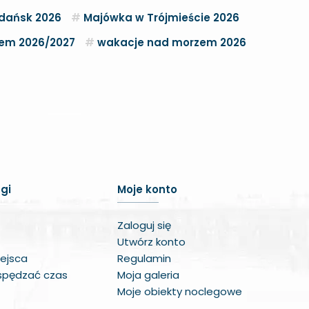
dańsk 2026
Majówka w Trójmieście 2026
zem 2026/2027
wakacje nad morzem 2026
Zwiększ czcionkę
Zmniejsz czcionkę
gi
Moje konto
Zwiększ odstęp w treści
Zaloguj się
Zmniejsz odstęp w treści
Utwórz konto
ejsca
Regulamin
Negatywne kolory
 spędzać czas
Moja galeria
Odcienie szarości
Moje obiekty noclegowe