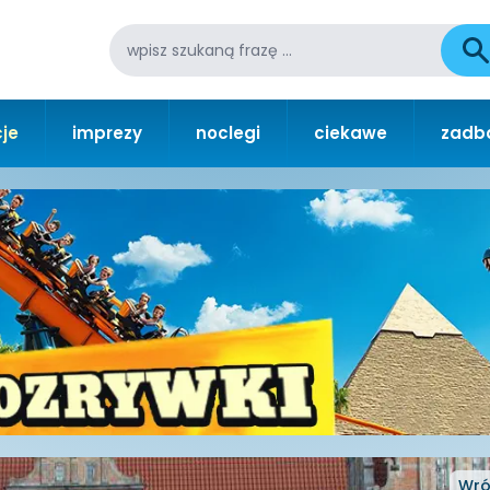
je
imprezy
noclegi
ciekawe
zadba
Wró