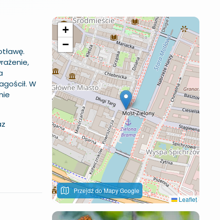
+
−
otławę.
rażenie,
a
agościł. W
nie
az
Przejdź do Mapy Google
Leaflet