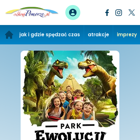
jak i gdzie spędzać czas
atrakcje
imprezy