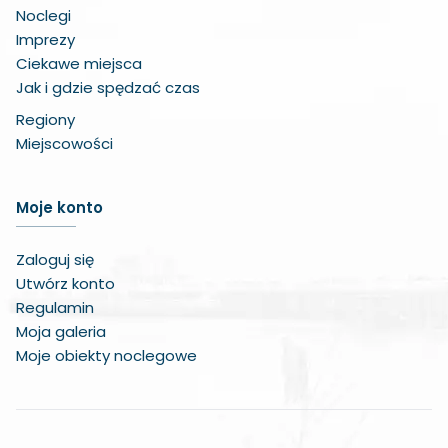
Noclegi
Imprezy
Ciekawe miejsca
Jak i gdzie spędzać czas
Regiony
Miejscowości
Zwiększ czcionkę
Moje konto
Zmniejsz czcionkę
Zaloguj się
Utwórz konto
Zwiększ odstęp w treści
Regulamin
Zmniejsz odstęp w treści
Moja galeria
Moje obiekty noclegowe
Negatywne kolory
Odcienie szarości
Duży kursor