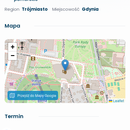
Region
Trójmiasto
Miejscowość
Gdynia
Mapa
+
−
Przejdź do Mapy Google
Leaflet
Termin