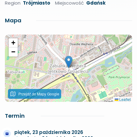
Region
Trójmiasto
Miejscowość
Gdańsk
Mapa
+
−
Przejdź do Mapy Google
Leaflet
Termin
piątek, 23 października 2026