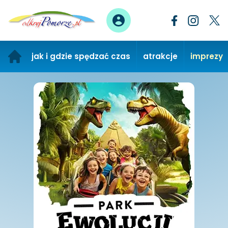
jak i gdzie spędzać czas
atrakcje
imprezy