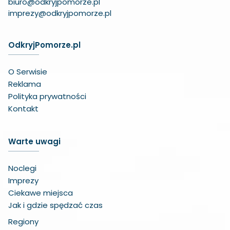
biuro@odkryjpomorze.pl
imprezy@odkryjpomorze.pl
OdkryjPomorze.pl
O Serwisie
Reklama
Polityka prywatności
Kontakt
Warte uwagi
Noclegi
Imprezy
Ciekawe miejsca
Jak i gdzie spędzać czas
Regiony