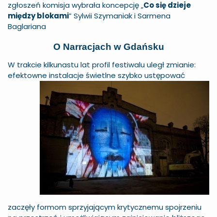
zgłoszeń komisja wybrała koncepcję „
Co się dzieje
między blokami
” Sylwii Szymaniak i Sarmena
Baglariana
O Narracjach w Gdańsku
W trakcie kilkunastu lat profil festiwalu uległ zmianie:
efektowne instalacje świetlne szy
bko ustępować
zaczęły formom sprzyjającym krytycznemu spojrzeniu