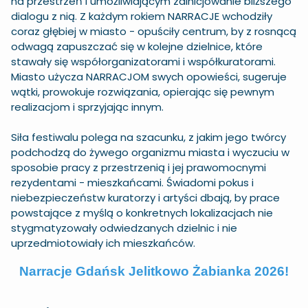
na przestrzeń i umożliwiającym zainicjowanie bliższego
dialogu z nią. Z każdym rokiem NARRACJE wchodziły
coraz głębiej w miasto - opuściły centrum, by z rosnącą
odwagą zapuszczać się w kolejne dzielnice, które
stawały się współorganizatorami i współkuratorami.
Miasto użycza NARRACJOM swych opowieści, sugeruje
wątki, prowokuje rozwiązania, opierając się pewnym
realizacjom i sprzyjając innym.
Siła festiwalu polega na szacunku, z jakim jego twórcy
podchodzą do żywego organizmu miasta i wyczuciu w
sposobie pracy z przestrzenią i jej prawomocnymi
rezydentami - mieszkańcami. Świadomi pokus i
niebezpieczeństw kuratorzy i artyści dbają, by prace
powstające z myślą o konkretnych lokalizacjach nie
stygmatyzowały odwiedzanych dzielnic i nie
uprzedmiotowiały ich mieszkańców.
Narracje Gdańsk Jelitkowo Żabianka 2026!