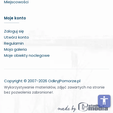
Miejscowości
Zwiększ czcionkę
Moje konto
Zmniejsz czcionkę
Zaloguj się
Utwórz konto
Zwiększ odstęp w treści
Regulamin
Zmniejsz odstęp w treści
Moja galeria
Moje obiekty noclegowe
Negatywne kolory
Odcienie szarości
Duży kursor
Copyright © 2007-2026 OdkryjPomorze.pl
Wykorzystywanie materiałów, zdjęć zawartych na stronie
Wskaźnik do czytania
bez pozwolenia zabronione!.
Podkreślone linki
accessibility
Wyłącz animacje