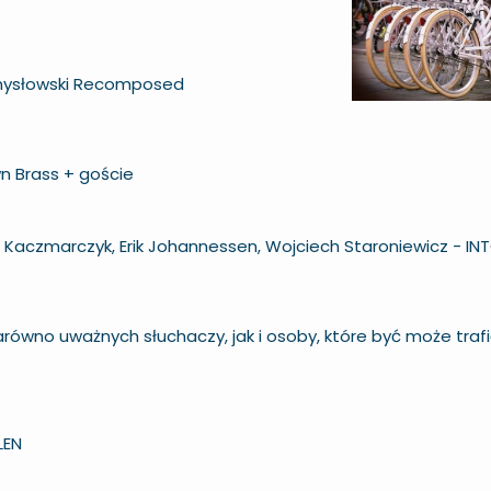
amysłowski Recomposed
n Brass + goście
s” Kaczmarczyk, Erik Johannessen, Wojciech Staroniewicz - IN
równo uważnych słuchaczy, jak i osoby, które być może traf
LEN