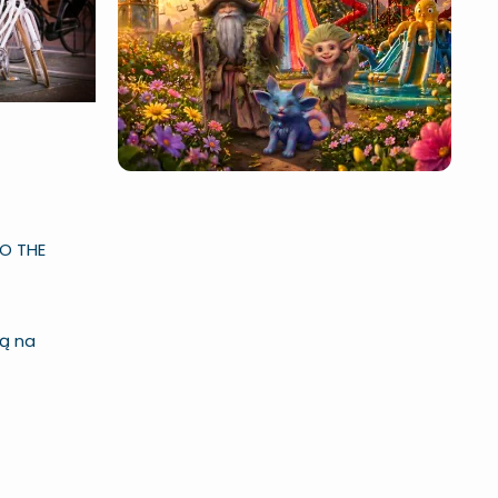
TO THE
ią na