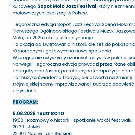
kultowego
Sopot Molo Jazz Festival
, który niezmienn
malowniczych lokalizacji w Polsce.
Tegoroczna edycja Sopot Jazz Festival Scena Molo ma 
Pierwszego Ogólnopolskiego Festiwalu Muzyki Jazzowej
Molo, od 2025 roku, jest kontynuacją.
To okazja do świętowania historii, ale też do pokazan
różnorodnym i gotowym na nowe spotkania.
W programie usłyszymy uznanych artystów polskiej sce
Norwegii. Tegoroczna edycja prowadzi przez różne obl
energetyczne fusion, po refleksyjne kompozycje narrac
To muzyka świadoma tradycji, ale otwarta na zmianę. Cz
trójmiejskiej sceny improwizowanej, tworząc opowieść 
przyszłość.
PROGRAM:
6.08.2026 Teatr BOTO
19:00 | Rozmowy o historii - spotkanie wokół festiwalu
20:30 | JuMa
22:00 | Nocne Jam Session