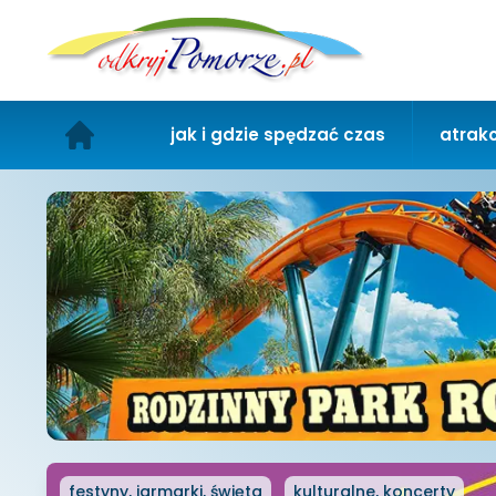
jak i gdzie spędzać czas
atrakc
festyny, jarmarki, święta
kulturalne, koncerty