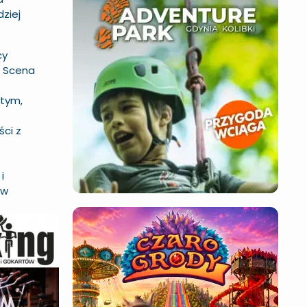
dziej
cy
o Scena
rtym,
ci z
i
 w