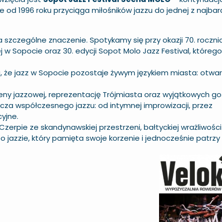
ie od 1996 roku przyciąga miłośników jazzu do jednej z najbar
szczególne znaczenie. Spotykamy się przy okazji 70. roczni
 w Sopocie oraz 30. edycji Sopot Molo Jazz Festival, któreg
ia, że jazz w Sopocie pozostaje żywym językiem miasta: otwa
ny jazzowej, reprezentację Trójmiasta oraz wyjątkowych goś
icza współczesnego jazzu: od intymnej improwizacji, przez
yjne.
erpie ze skandynawskiej przestrzeni, bałtyckiej wrażliwości 
o jazzie, który pamięta swoje korzenie i jednocześnie patrzy