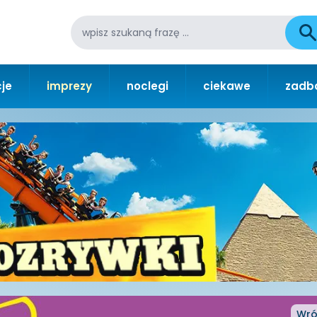
je
imprezy
noclegi
ciekawe
zadba
Wró