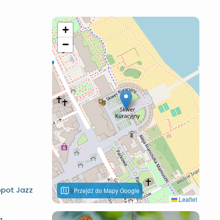
+
−
opot Jazz
Przejdź do Mapy Google
Leaflet
a