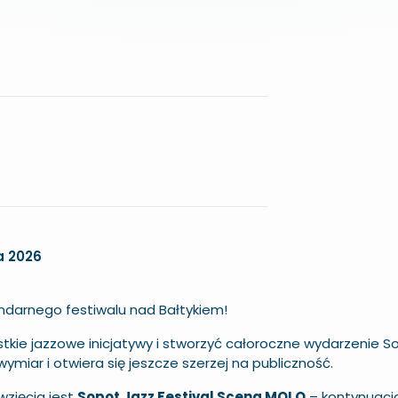
a 2026
endarnego festiwalu nad Bałtykiem!
kie jazzowe inicjatywy i stworzyć całoroczne wydarzenie S
wymiar i otwiera się jeszcze szerzej na publiczność.
zięcia jest
Sopot Jazz Festival Scena MOLO
– kontynuacj