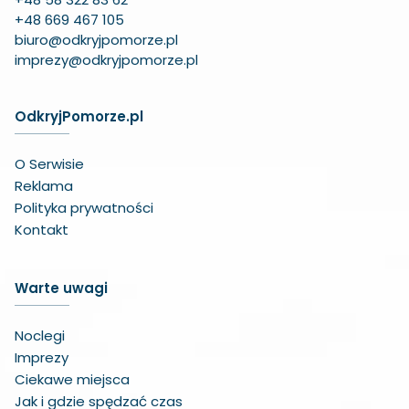
+48 669 467 105
biuro@odkryjpomorze.pl
imprezy@odkryjpomorze.pl
OdkryjPomorze.pl
O Serwisie
Reklama
Polityka prywatności
Kontakt
Warte uwagi
Noclegi
Imprezy
Ciekawe miejsca
Jak i gdzie spędzać czas