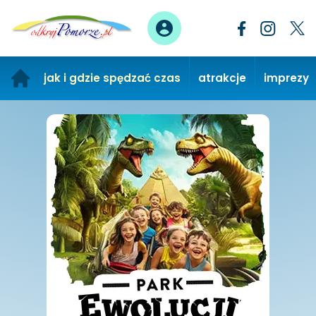
jak i gdzie spędzać czas
atrakcje
imprezy