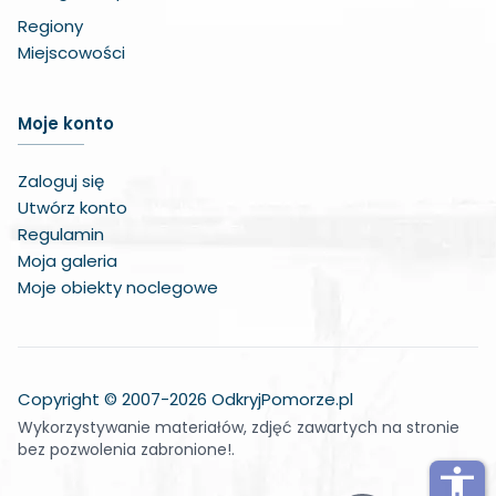
Regiony
Miejscowości
Zwiększ czcionkę
Moje konto
Zmniejsz czcionkę
Zaloguj się
Zwiększ odstęp w treści
Utwórz konto
Regulamin
Zmniejsz odstęp w treści
Moja galeria
Moje obiekty noclegowe
Negatywne kolory
Odcienie szarości
Duży kursor
Copyright © 2007-2026 OdkryjPomorze.pl
Wykorzystywanie materiałów, zdjęć zawartych na stronie
Wskaźnik do czytania
bez pozwolenia zabronione!.
Podkreślone linki
accessibility