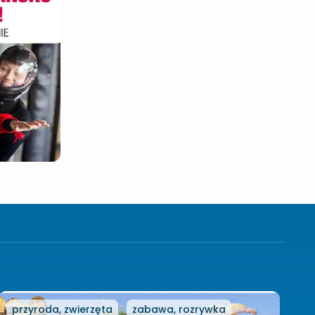
przyroda, zwierzęta
zabawa, rozrywka