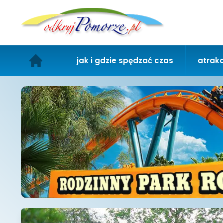
jak i gdzie spędzać czas
atrakc