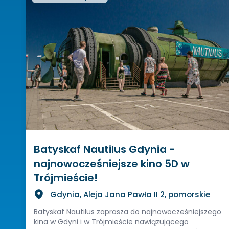
Batyskaf Nautilus Gdynia -
najnowocześniejsze kino 5D w
Trójmieście!
Gdynia, Aleja Jana Pawła II 2, pomorskie
Batyskaf Nautilus zaprasza do najnowocześniejszego
kina w Gdyni i w Trójmieście nawiązującego