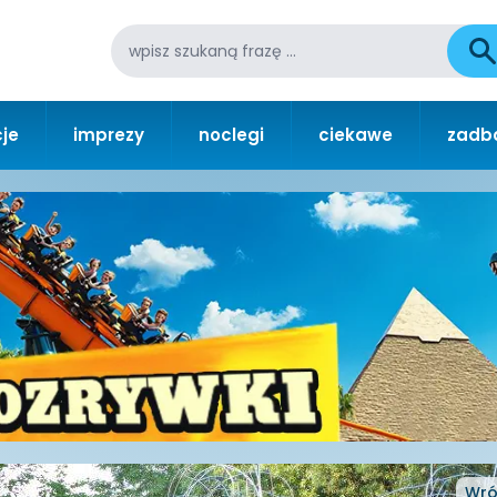
je
imprezy
noclegi
ciekawe
zadba
Wró