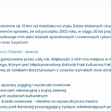
położone ok. 10 km od
Gdańska
na styku Żuław Wislanych i
Ka
 terenów sprawia, że od początku 2002 roku, w ciągu 20 lat po
budowuje m.in sieci ścieżek spacerowych i rowerowych i pl
 oraz turystom.
szcz Gdański - atrakcje
rganizowane przez cały rok. Większość z nich ma miejsce w n
go, którym jest Międzynarodowy Bałtycki
Park Kulturowy Fak
nej ze Szlakiem Bursztynowym z czasów rzymskich. Inne atra
 spacery, jogging i wycieczki rowerowe
estrzeń rekreacyjną z bujną zielenią
ch wydarzeń kulturalnych
 ścieżki rowerowe - idealne na wycieczki poza miasto
kowy park iluminacji przyciągający tysiące odwiedzających jes