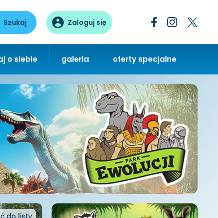
Szukaj
Zaloguj się
j o siebie
galeria
oferty specjalne
ć
do listy