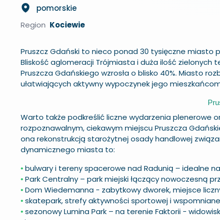
pomorskie
Region
Kociewie
Pruszcz Gdański to nieco ponad 30 tysięczne miasto 
Bliskość aglomeracji Trójmiasta i duża ilość zielonych
Pruszcza Gdańskiego wzrosła o blisko 40%. Miasto roz
ułatwiających aktywny wypoczynek jego mieszkańcom
Pru
Warto także podkreślić liczne wydarzenia plenerowe o
rozpoznawalnym, ciekawym miejscu Pruszcza Gdańskie
ona rekonstrukcją starożytnej osady handlowej związa
dynamicznego miasta to:
bulwary i tereny spacerowe nad Radunią – idealne na
•
Park Centralny – park miejski łączący nowoczesną prz
•
Dom Wiedemanna - zabytkowy dworek, miejsce liczny
•
skatepark, strefy aktywności sportowej i wspomniane
•
sezonowy
Lumina Park
– na terenie Faktorii - widowis
•