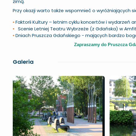
zimą.
Przy okazji warto także wspomnieć o wyróżniających s
Faktorii Kultury
– letnim cyklu koncertów i wydarzeń a
•
Scenie Letniej Teatru Wybrzeże
(z Gdańska) w Amfi
•
Dniach Pruszcza Gdańskiego
- mających bardzo bogat
•
Zapraszamy do Pruszcza Gda
Galeria