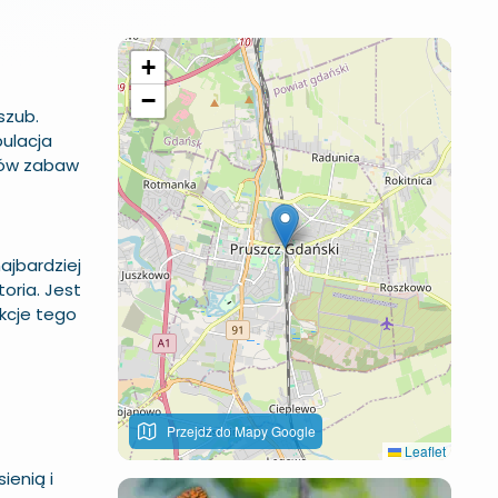
+
−
szub
.
pulacja
aców zabaw
ajbardziej
toria
. Jest
kcje tego
Przejdź do Mapy Google
Leaflet
ienią i