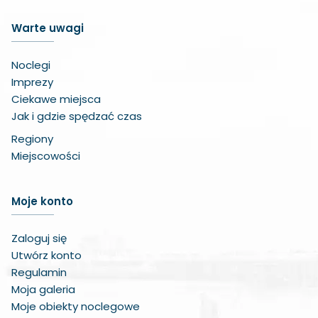
Warte uwagi
Noclegi
Imprezy
Ciekawe miejsca
Jak i gdzie spędzać czas
Regiony
Miejscowości
Zwiększ czcionkę
Moje konto
Zmniejsz czcionkę
Zaloguj się
Utwórz konto
Zwiększ odstęp w treści
Regulamin
Zmniejsz odstęp w treści
Moja galeria
Moje obiekty noclegowe
Negatywne kolory