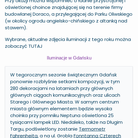
Przy okazji można wspomnieć o ładnie przystrojonej i
oświetlonej choince znajdującej się na terenie firmy
budowlanej Doraco, a przylegającej do Parku Oliwskiego
(w okolicy ogrodu angielsko-chińskiego z altanką nad
stawem).
Wybrane,
aktualne zdjęcia iluminacji z tego roku można
zobaczyć
TUTAJ
Iluminacje w Gdańsku
W tegorocznym sezonie świątecznym Gdańsk
ponownie rozbłyśnie setkami kompozycji, w tym
280 dekoracjami na latarniach przy głównych
głównych ciągach komunikacyjnych oraz ulicach
Starego i Głównego Miasta. W samym centrum
miasta głównym elementem będzie wysoka
choinka przy pomniku Neptuna
oświetlona 25
tysiącami lampek LED. Niedaleko, także na Długim
Targu, podświetlony zostanie
Termometr
Fahrenheita
, a na ul. Grobla
Fonntanna Czterech