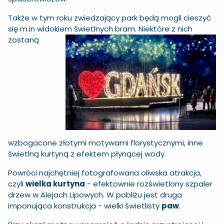
Także w tym roku zwiedzający park będą mogli cieszyć
się m.in widokiem
świetlnych bram. Niektóre z nich
zostaną
wzbogacone złotymi motywami florystycznymi, inne
świetlną kurtyną z efektem płynącej wody.
Powróci najchętniej fotografowana oliwska atrakcja,
czyli
wielka kurtyna
- efektownie rozświetlony szpaler
drzew w Alejach Lipowych. W pobliżu jest druga
imponująca konstrukcja - wielki świetlisty
paw
.