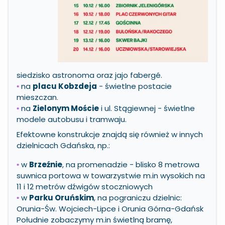
siedzisko astronoma oraz jajo fabergé.
na
placu Kobzdeja
- świetlne postacie
•
mieszczan.
na
Zielonym Moście
i ul. Stągiewnej - świetlne
•
modele autobusu i tramwaju.
Efektowne konstrukcje znajdą się również w innych
dzielnicach Gdańska, np.:
w
Brzeźnie
, na promenadzie - blisko 8 metrowa
•
suwnica portowa w towarzystwie m.in wysokich na
11 i 12 metrów dźwigów stoczniowych
w
Parku Oruńskim
, na pograniczu dzielnic:
•
Orunia-Św. Wojciech-Lipce i Orunia Górna-Gdańsk
Południe zobaczymy m.in świetlną bramę,