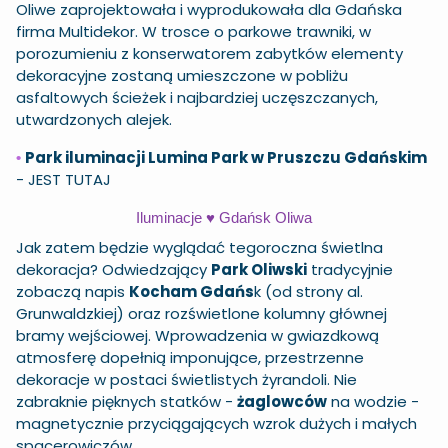
Oliwe zaprojektowała i wyprodukowała dla Gdańska
firma Multidekor. W trosce o parkowe trawniki, w
porozumieniu z konserwatorem zabytków elementy
dekoracyjne zostaną umieszczone w pobliżu
asfaltowych ścieżek i najbardziej uczęszczanych,
utwardzonych alejek.
Park iluminacji
Lumina Park w Pruszczu Gdańskim
•
-
JEST TUTAJ
Iluminacje ♥️ Gdańsk Oliwa
Jak zatem będzie wyglądać tegoroczna świetlna
dekoracja? Odwiedzający
Park Oliwski
tradycyjnie
zobaczą napis
Kocham Gdańs
k (od strony al.
Grunwaldzkiej) oraz rozświetlone kolumny głównej
bramy wejściowej. Wprowadzenia w gwiazdkową
atmosferę dopełnią imponujące, przestrzenne
dekoracje w postaci świetlistych żyrandoli. Nie
zabraknie pięknych statków -
żaglowców
na wodzie -
magnetycznie przyciągających wzrok dużych i małych
spacerowiczów.