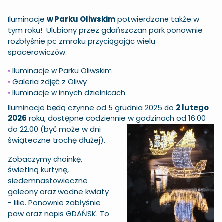
Iluminacje
w Parku Oliwskim
potwierdzone także w
tym roku! Ulubiony przez gdańszczan park ponownie
rozbłyśnie po zmroku przyciągając wielu
spacerowiczów.
Iluminacje w Parku Oliwskim
•
Galeria zdjęć z Oliwy
•
Iluminacje w innych dzielnicach
•
Iluminacje będą czynne od 5 grudnia 2025 do
2 lutego
2026
roku, dostępne codziennie w
godzinach od 16.00
do 22.00 (być może w dni
świąteczne trochę dłużej).
Zobaczymy choinkę,
świetlną kurtynę,
siedemnastowieczne
galeony oraz wodne kwiaty
- lilie. Ponownie zabłyśnie
paw oraz napis GDAŃSK. To