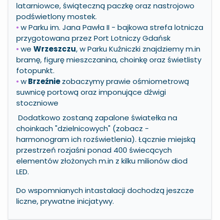
latarniowce, świąteczną paczkę oraz nastrojowo
podświetlony mostek.
w Parku im. Jana Pawła II - bajkowa strefa lotnicza
•
przygotowana przez Port Lotniczy Gdańsk
we
Wrzeszczu
, w Parku Kuźniczki znajdziemy m.in
•
bramę, figurę mieszczanina, choinkę oraz świetlisty
fotopunkt.
w
Brzeźnie
zobaczymy prawie ośmiometrową
•
suwnicę portową oraz imponujące dźwigi
stoczniowe
Dodatkowo zostaną zapalone światełka na
choinkach "dzielnicowych" (zobacz -
harmonogram ich rozświetlenia
). Łącznie miejską
przestrzeń rozjaśni ponad 400 świecących
elementów złożonych m.in z kilku milionów diod
LED.
Do wspomnianych intastalacji dochodzą jeszcze
liczne, prywatne inicjatywy.