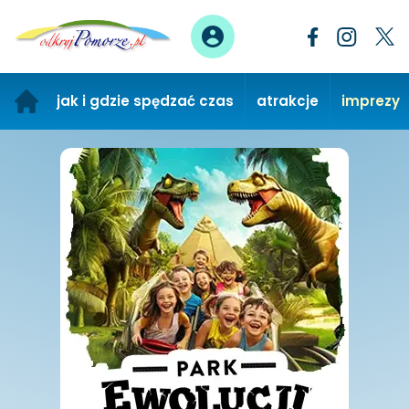
jak i gdzie spędzać czas
atrakcje
imprezy