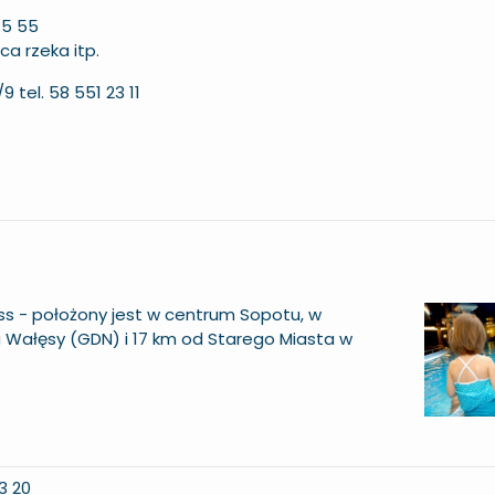
85 55
ca rzeka itp.
 tel. 58 551 23 11
ss - położony jest w centrum Sopotu, w
ha Wałęsy (GDN) i 17 km od Starego Miasta w
3 20