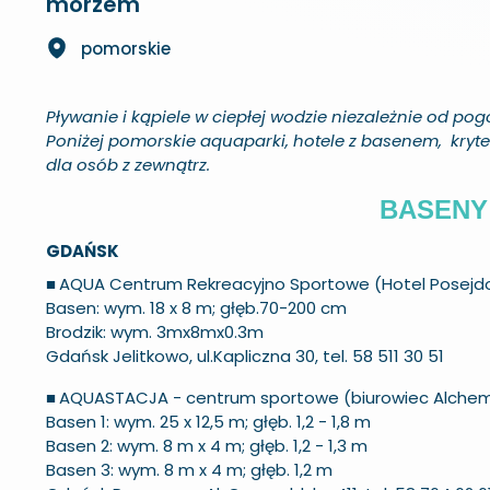
morzem
pomorskie
Pływanie i kąpiele w ciepłej wodzie niezależnie od pog
Poniżej pomorskie aquaparki, hotele z basenem, kryte
dla osób z zewnątrz.
BASENY 
GDAŃSK
■
AQUA Centrum Rekreacyjno Sportowe (Hotel Posejd
Basen: wym. 18 x 8 m; głęb.70-200 cm
Brodzik: wym. 3mx8mx0.3m
Gdańsk Jelitkowo, ul.Kapliczna 30, tel. 58 511 30 51
■
AQUASTACJA - centrum sportowe (biurowiec Alchem
Basen 1: wym. 25 x 12,5 m; głęb. 1,2 - 1,8 m
Basen 2: wym. 8 m x 4 m; głęb. 1,2 - 1,3 m
Basen 3: wym. 8 m x 4 m; głęb. 1,2 m