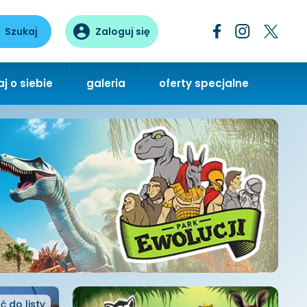
Szukaj
Zaloguj się
j o siebie
galeria
oferty specjalne
ć
do listy