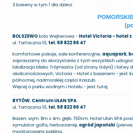
3 baseny w tym 1 dla dzieci
POMORSKIE 
(p
BOLSZEWO
koło Wejherowa -
Hotel Victoria - hotel
ul. Tartaczna 10,
tel. 58 822 66 47
Komfortowe pokoje, sale konferencyjne,
aquapark
,
b
zapraszamy do skorzystania z tych wszystkich udogod
lokalizacja blisko Trójmiasta (od strony Gdyni) i łatw
okolicznościowych. Victoria - Hotel z basenem - jest
północnej, nadmorskiej części Kaszub.
Więcej o parku wodnym i Hotelu -
jest tutaj
BYTÓW
,
Centrum UŁAN SPA
ul. Tartaczna 10,
tel. 58 822 66 47
Basen: wym. 8m x 4m; głęb. 150cm. Hotel Ułan SPA posia
symulator golfa, herbaciarnię,
ogród japoński
(pierws
monitorowany parking.