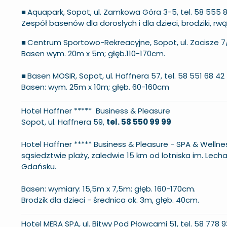
■
Aquapark, Sopot, ul. Zamkowa Góra 3-5, tel. 58 555 
Zespół basenów dla dorosłych i dla dzieci, brodziki, rwą
■
Centrum Sportowo-Rekreacyjne, Sopot, ul. Zacisze 7/9
Basen wym. 20m x 5m; głęb.110-170cm.
■
Basen MOSIR, Sopot, ul. Haffnera 57, tel. 58 551 68 42
Basen: wym. 25m x 10m; głęb. 60-160cm
Hotel Haffner ***** Business & Pleasure
Sopot, ul. Haffnera 59,
tel. 58 550 99 99
Hotel Haffner ***** Business & Pleasure - SPA & Well
ne
sąsiedztwie plaży, zaledwie 15 km od lotniska im. Lec
Gdańsku.
Basen: wymiary: 15,5m x 7,5m; głęb. 160-170cm.
Brodzik dla dzieci - średnica ok. 3m, głęb. 40cm.
Hotel MERA SPA, ul. Bitwy Pod Płowcami 51, tel. 58 778 9