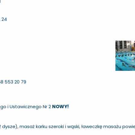
1
2 24
 58 553 20 79
go i Ustawicznego Nr 2
NOWY!
3x2 dysze), masaż karku szeroki i wąski, ławeczkę masażu pow