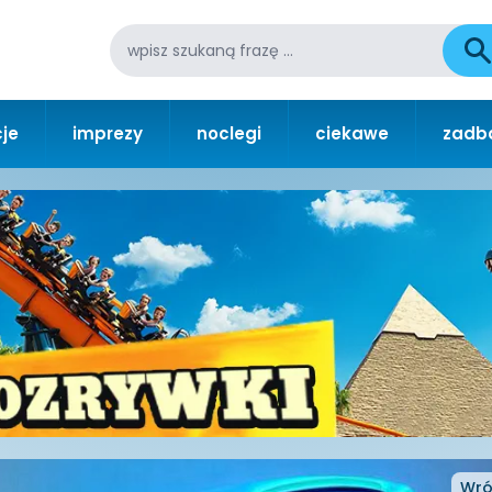
je
imprezy
noclegi
ciekawe
zadba
Wró