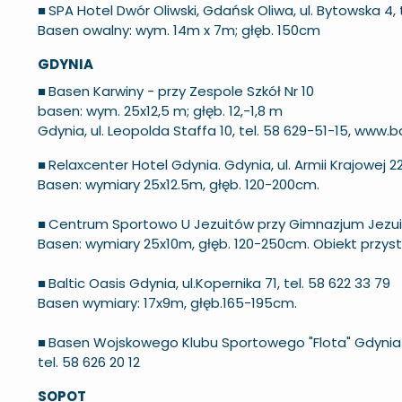
■
SPA Hotel Dwór Oliwski, Gdańsk Oliwa, ul. Bytowska 4, 
Basen owalny: wym. 14m x 7m; głęb. 150cm
GDYNIA
■
Basen Karwiny - przy Zespole Szkół Nr 10
basen: wym. 25x12,5 m; głęb. 12,-1,8 m
Gdynia, ul. Leopolda Staffa 10, tel. 58 629-51-15,
www.ba
■
Relaxcenter Hotel Gdynia. Gdynia, ul. Armii Krajowej 22
Basen: wymiary 25x12.5m, głęb. 120-200cm.
■
Centrum Sportowo U Jezuitów przy Gimnazjum Jezuicki
Basen: wymiary 25x10m, głęb. 120-250cm. Obiekt przy
■
Baltic Oasis Gdynia, ul.Kopernika 71, tel. 58 622 33 79
Basen wymiary: 17x9m, głęb.165-195cm.
■
Basen Wojskowego Klubu Sportowego "Flota" Gdynia O
tel. 58 626 20 12
SOPOT