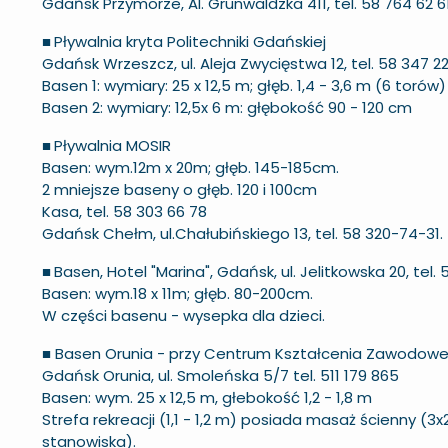
Gdańsk Przymorze, Al. Grunwaldzka 411, tel. 58 764 62 6
■
Pływalnia kryta Politechniki Gdańskiej
Gdańsk Wrzeszcz, ul. Aleja Zwycięstwa 12, tel. 58 347 2
Basen 1: wymiary: 25 x 12,5 m; głęb. 1,4 - 3,6 m (6 torów)
Basen 2: wymiary: 12,5x 6 m: głębokość 90 - 120 cm
■
Pływalnia MOSIR
Basen: wym.12m x 20m; głęb. 145-185cm.
2 mniejsze baseny o głęb. 120 i 100cm
Kasa, tel. 58 303 66 78
Gdańsk Chełm, ul.Chałubińskiego 13, tel. 58 320-74-31.
■
Basen, Hotel "Marina", Gdańsk, ul. Jelitkowska 20, tel.
Basen: wym.18 x 11m; głęb. 80-200cm.
W części basenu - wysepka dla dzieci.
■
Basen Orunia - przy Centrum Kształcenia Zawodowe
Gdańsk Orunia, ul. Smoleńska 5/7 tel. 511 179 865
Basen: wym. 25 x 12,5 m, głebokość 1,2 - 1,8 m
Strefa rekreacji (1,1 - 1,2 m) posiada masaż ścienny (
stanowiska).