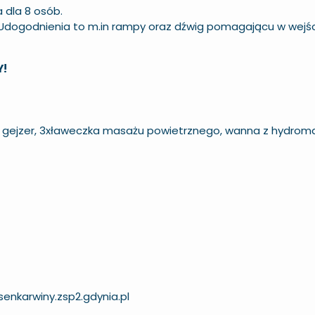
 dla 8 osób.
 Udogodnienia to m.in rampy oraz dźwig pomagającu w wejś
!
ski, gejzer, 3xławeczka masażu powietrznego, wanna z hydr
enkarwiny.zsp2.gdynia.pl