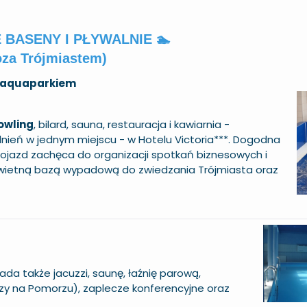
BASENY I PŁYWALNIE 🏊
oza Trójmiastem)
 z aquaparkiem
owling
, bilard, sauna, restauracja i kawiarnia -
nień w jednym miejscu - w Hotelu Victoria***. Dogodna
y dojazd zachęca do organizacji spotkań biznesowych i
 świetną bazą wypadową do zwiedzania Trójmiasta oraz
da także jacuzzi, saunę, łaźnię parową,
zy na Pomorzu), zaplecze konferencyjne oraz