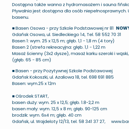
Dostępna także wanna z hydromasażem i sauna fińska
Pływalnia jest dostępna dla osób niepełnosprawnych.
basenu.
■
Basen Osowa - przy Szkole Podstawowej nr 81
NOWY
Gdańsk Osowa, ul. Siedleckiego 14, Tel. 58 552 70 31
Basen 1: wym. 25 x 12,5 m; głęb. 1,1 - 1,8 m (4 tory)
Basen 2 (strefa rekreacyjna: głęb. 1,1 - 1,22 m
Masaż ścienny (3x2 dysze), masaż karku szeroki i wą
(głęb. 65 - 85 cm)
■
Basen - przy Pozytywnej Szkole Podstawowej
Gdańsk Kokoszki, ul. Azaliowa 18, tel. 698 691 885
Basen: wym.25 x 12m
■
Ośrodek START,
basen duży: wym. 25 x 12,5; głęb. 1.8-2,2 m
basen mały: wym. 12,5 x 8 m; głęb. 90-125 cm
brodzik: wym. 6x4 m; głęb. 40 cm
Gdańsk, ul. Wajdeloty 12/13, tel. 58 341 37 27,
www.bas