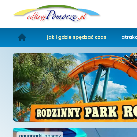
jak i gdzie spędzać czas
atrakc
aquaparki, baseny