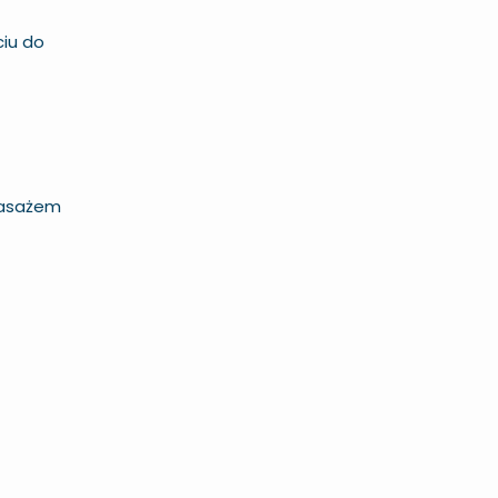
ciu do
omasażem