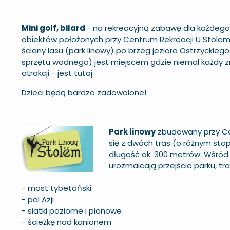
Mini golf, bilard
- na rekreacyjną zabawę dla każdeg
obiektów położonych przy Centrum Rekreacji U Stolem
ściany lasu (park linowy) po brzeg jeziora Ostrzyckiego
sprzętu wodnego) jest miejscem gdzie niemal każdy zn
atrakcji -
jest tutaj
Dzieci będą bardzo zadowolone!
Park linowy
zbudowany przy Ce
się z dwóch tras (o różnym sto
długość ok. 300 metrów. Wśród 
urozmaicają przejście parku, tra
- most tybetański
- pal Azji
- siatki poziome i pionowe
- ścieżkę nad kanionem