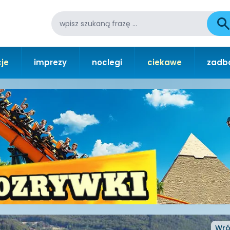
je
imprezy
noclegi
ciekawe
zadba
Wró