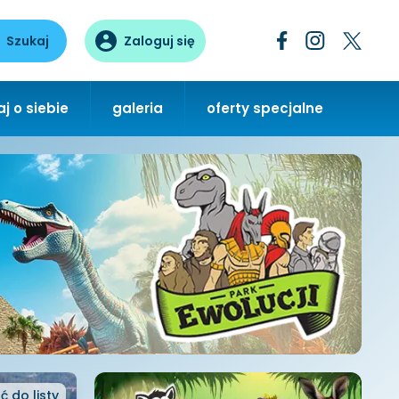
Szukaj
Zaloguj się
j o siebie
galeria
oferty specjalne
ć
do listy