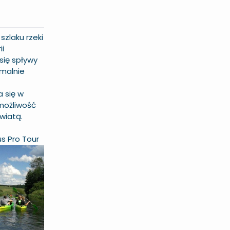
szlaku rzeki
ii
 się spływy
emalnie
 się w
 możliwość
wiatą.
s Pro Tour