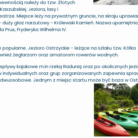
pewnością należy do tzw. Złotych
aszubskiej. Jeziora, lasy i
atrze. Miejsce leży na prywatnym gruncie, na skraju uprawi
- duży głaz narzutowy - Królewski Kamień. Nazwa upamiętni
 Prus, Fryderyka Wilhelma IV.
 popularne. Jezioro Ostrzyckie - leżące na szlaku tzw. Kółka
 również żeglarzom oraz amatorom rowerów wodnych.
pływy kajakowe m.in rzeką Radunią oraz po okolicznych jezi
w indywidualnych oraz grup zorganizowanych zapewnia spra
owe dwuosobowe. Jednym z miejsc startu może być baza w Ost