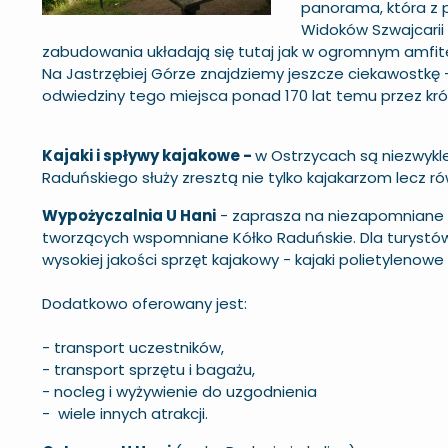
panorama, która z 
Widoków Szwajcarii K
zabudowania układają się tutaj jak w ogromnym amfite
Na Jastrzębiej Górze znajdziemy jeszcze ciekawostkę 
odwiedziny tego miejsca ponad 170 lat temu przez króla
Kajaki i spływy kajakowe -
w Ostrzycach są niezwykle
Raduńskiego służy zresztą nie tylko kajakarzom lecz
Wypożyczalnia U Hani
- zaprasza na niezapomniane s
tworzących wspomniane Kółko Raduńskie. Dla turystó
wysokiej jakości sprzęt kajakowy - kajaki polietylen
Dodatkowo oferowany jest:
- transport uczestników,
- transport sprzętu i bagażu,
- nocleg i wyżywienie do uzgodnienia
- wiele innych atrakcji.