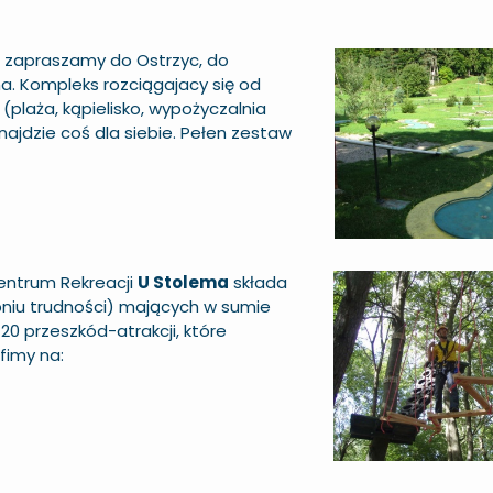
o zapraszamy do Ostrzyc, do
a. Kompleks rozciągajacy się od
 (plaża, kąpielisko, wypożyczalnia
ajdzie coś dla siebie. Pełen zestaw
ntrum Rekreacji
U Stolema
składa
pniu trudności) mających w sumie
20 przeszkód-atrakcji, które
fimy na: