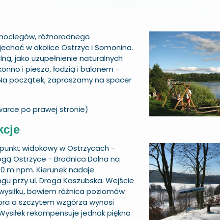
h noclegów, różnorodnego
yjechać w okolice Ostrzyc i Somonina.
lną, jako uzupełnienie naturalnych
konno i pieszo, łodzią i balonem -
 Na początek, zapraszamy na spacer
warce po prawej stronie)
kcje
punkt widokowy w Ostrzycach
-
gą Ostrzyce - Brodnica Dolna na
0 m npm. Kierunek nadaje
gu przy ul. Droga Kaszubska. Wejście
siłku, bowiem różnica poziomów
iora a szczytem wzgórza wynosi
Wysiłek rekompensuje jednak piękna