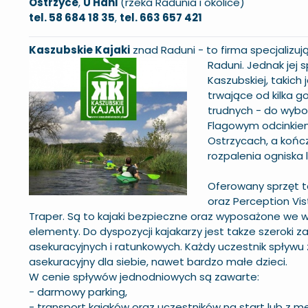
Ostrzyce
,
U Hani
(rzeka Radunia i okolice)
tel. 58 684 18 35
,
tel. 663 657 421
Kaszubskie Kajaki
znad Raduni - to firma specjalizuj
Raduni. Jednak jej
Kaszubskiej, takich 
trwające od kilka go
trudnych - do wybor
Flagowym odcinkiem
Ostrzycach, a kończ
rozpalenia ogniska
Oferowany sprzęt t
oraz Perception Vis
Traper. Są to kajaki bezpieczne oraz wyposażone we w
elementy. Do dyspozycji kajakarzy jest takze szeroki 
asekuracyjnych i ratunkowych. Każdy uczestnik spływu
asekuracyjny dla siebie, nawet bardzo małe dzieci.
W cenie spływów jednodniowych są zawarte:
- darmowy parking,
- transport kajaków oraz uczestników na start lub z m