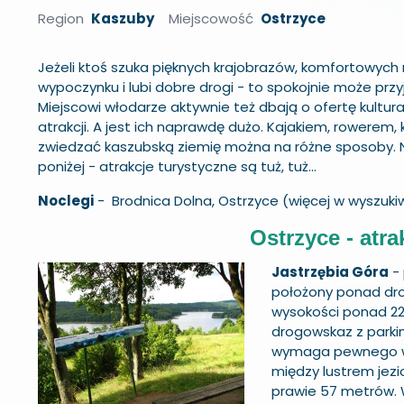
Region
Kaszuby
Miejscowość
Ostrzyce
Jeżeli ktoś szuka pięknych krajobrazów, komfortowyc
wypoczynku i lubi dobre drogi - to spokojnie może prz
Miejscowi włodarze aktywnie też dbają o ofertę kultura
atrakcji. A jest ich naprawdę dużo. Kajakiem, rowerem, 
zwiedzać kaszubską ziemię można na różne sposoby.
poniżej - atrakcje turystyczne są tuż, tuż...
Noclegi
-
Brodnica Dolna
,
Ostrzyce
(więcej w wyszuki
Ostrzyce - atra
Jastrzębia Góra
- 
położony ponad dro
wysokości ponad 22
drogowskaz z parkin
wymaga pewnego wy
między lustrem jez
prawie 57 metrów. 