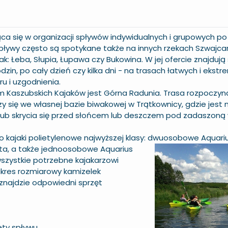
ąca się w organizacji spływów indywidualnych i grupowych po 
 spływy często są spotykane
także na innych rzekach Szwajcar
jak: Łeba, Słupia, Łupawa czy Bukowina. W jej ofercie znajdują
dzin, po cały dzień czy kilka dni - na trasach łatwych i ekstr
u i uzgodnienia.
 Kaszubskich Kajaków jest Górna Radunia. Trasa rozpoczyna
y się we własnej bazie biwakowej w Trątkownicy, gdzie jest
 lub skrycia się przed słońcem lub deszczem pod zadaszoną 
o kajaki polietylenowe najwyższej klasy: dwuosobowe Aquariu
ta, a także
jednoosobowe Aquarius
szystkie potrzebne kajakarzowi
zakres rozmiarowy kamizelek
 znajdzie odpowiedni sprzęt
ety spływu,