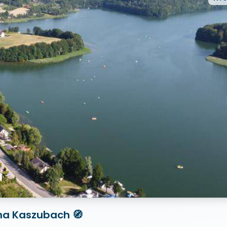
 na Kaszubach 🧭