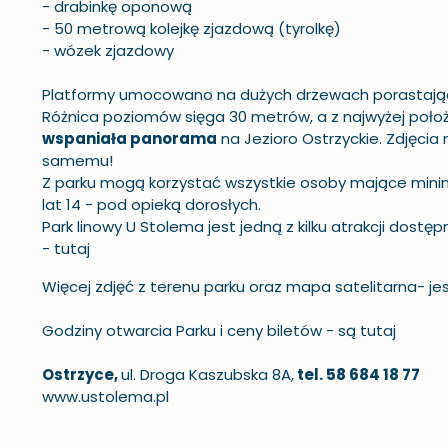
- drabinkę oponową
- 50 metrową kolejkę zjazdową (tyrolkę)
- wózek zjazdowy
Platformy umocowano na dużych drzewach porastając
Różnica poziomów sięga 30 metrów, a z najwyżej poło
wspaniała panorama
na Jezioro Ostrzyckie. Zdjęcia
samemu!
Z parku mogą korzystać wszystkie osoby mające minimu
lat 14 - pod opieką dorosłych.
Park linowy U Stolema jest jedną z kilku atrakcji dos
-
tutaj
Więcej zdjęć z terenu parku oraz mapa satelitarna-
je
Godziny otwarcia Parku i ceny biletów -
są tutaj
Ostrzyce,
ul. Droga Kaszubska 8A,
tel. 58 684 18 77
www.ustolema.pl