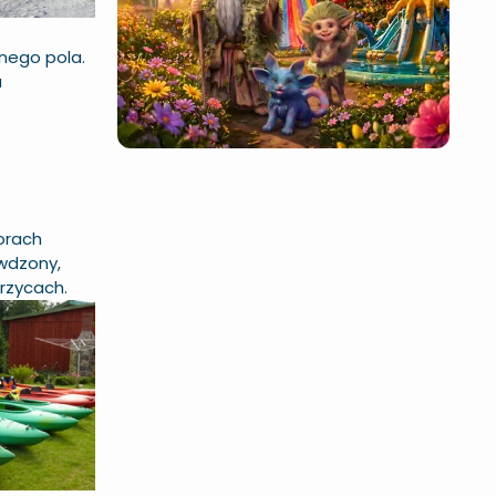
anego pola.
a
orach
wdzony,
rzycach.