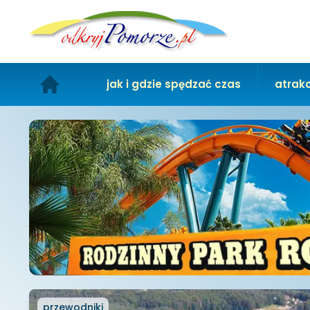
jak i gdzie spędzać czas
atrakc
przewodniki