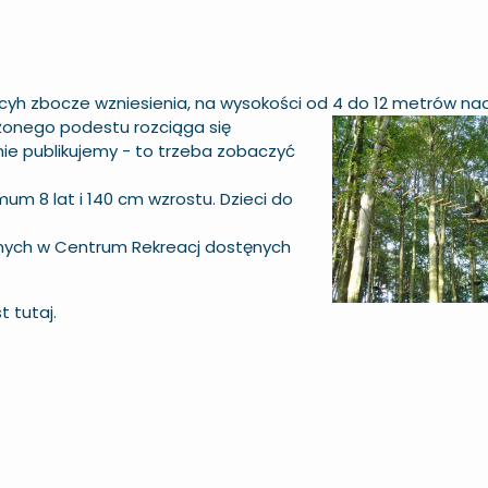
yh zbocze wzniesienia, na wysokości
od 4 do 12 metrów nad
żonego podestu rozciąga się
 nie publikujemy - to trzeba zobaczyć
m 8 lat i 140 cm wzrostu. Dzieci do
tępnych w Centrum Rekreacj dostęnych
st tutaj.