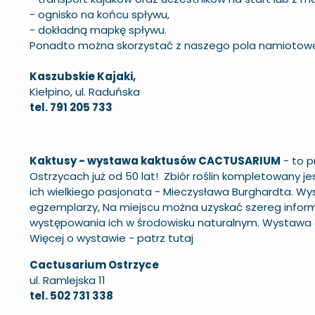
- ognisko na końcu spływu,
- dokładną mapkę spływu.
Ponadto można skorzystać z naszego pola namiotowe
Kaszubskie Kajaki,
Kiełpino, ul. Raduńska
tel. 791 205 733
Kaktusy - wystawa kaktusów CACTUSARIUM
- to
p
Ostrzycach już od 50 lat! Zbiór roślin kompletowany 
ich wielkiego pasjonata - Mieczysława Burghardta. Wy
egzemplarzy, Na miejscu można uzyskać szereg inform
występowania ich w środowisku naturalnym. Wystawa d
Więcej o wystawie -
patrz tutaj
Cactusarium Ostrzyce
ul. Ramlejska 11
tel. 502 731 338