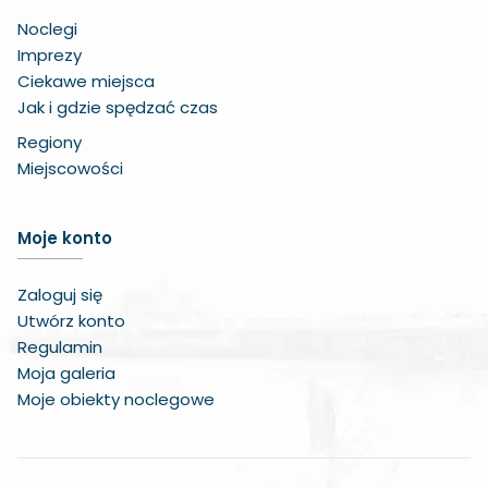
Noclegi
Imprezy
Ciekawe miejsca
Jak i gdzie spędzać czas
Regiony
Miejscowości
Zwiększ czcionkę
Moje konto
Zmniejsz czcionkę
Zaloguj się
Zwiększ odstęp w treści
Utwórz konto
Regulamin
Zmniejsz odstęp w treści
Moja galeria
Moje obiekty noclegowe
Negatywne kolory
Odcienie szarości