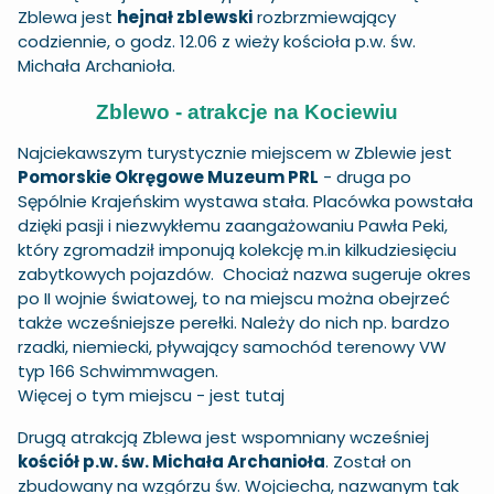
Zblewa jest
hejnał zblewski
rozbrzmiewający
codziennie, o godz. 12.06 z wieży kościoła p.w. św.
Michała Archanioła.
Zblewo - atrakcje na Kociewiu
Najciekawszym turystycznie miejscem w Zblewie jest
Pomorskie Okręgowe Muzeum PRL
- druga po
Sępólnie Krajeńskim wystawa stała. Placówka powstała
dzięki pasji i niezwykłemu zaangażowaniu Pawła Peki,
który zgromadził imponują kolekcję m.in kilkudziesięciu
zabytkowych pojazdów. Chociaż nazwa sugeruje okres
po II wojnie światowej, to na miejscu można obejrzeć
także wcześniejsze perełki. Należy do nich np. bardzo
rzadki, niemiecki, pływający samochód terenowy VW
typ 166 Schwimmwagen.
Więcej o tym miejscu -
jest tutaj
Drugą atrakcją Zblewa jest wspomniany wcześniej
kościół p.w. św. Michała Archanioła
. Został on
zbudowany na wzgórzu św. Wojciecha, nazwanym tak