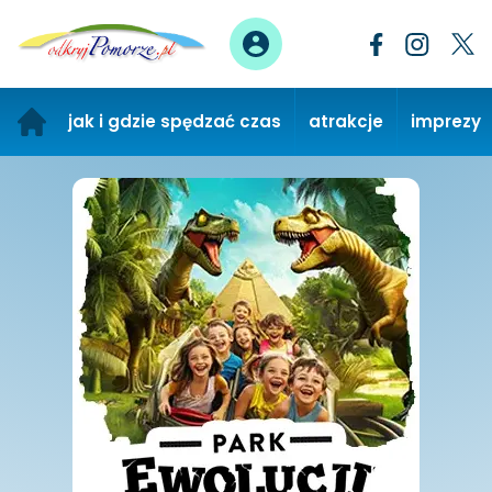
jak i gdzie spędzać czas
atrakcje
imprezy